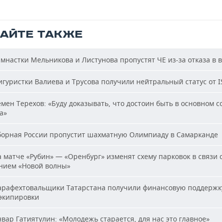
ТАЙТЕ ТАКЖЕ
мнастки Мельникова и Листунова пропустят ЧЕ из-за отказа в 
гуристки Валиева и Трусова получили нейтральный статус от I
мен Терехов: «Буду доказывать, что достоин быть в основном с
а»
орная России пропустит шахматную Олимпиаду в Самарканде
 матче «Рубин» — «Оренбург» изменят схему парковок в связи 
нием «Новой волны»
рафехтовальщики Татарстана получили финансовую поддержк
 экипировки
вар Гатиятулин: «Молодежь старается, для нас это главное»