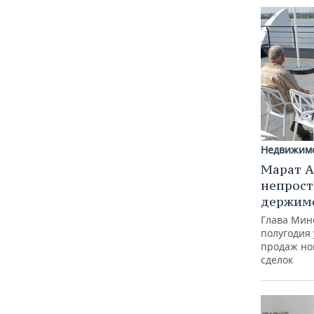
Недвижим
Марат А
непрост
держимс
Глава Минс
полугодия 
продаж но
сделок