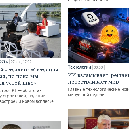
ость
07 авг, 17:32
Технологии
00:00
йзатуллин: «Ситуация
ИИ взламывает, решае
ая, но пока мы
перестраивает мир
я устойчиво»
Главные технологические нов
троя РТ — об итогах
минувшей недели
у строителей, падении
востроек и новом всплеске