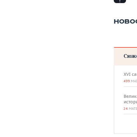
ВОДНЫЕ ВИДЫ СПОРТА
ОБРАЗОВАНИЕ
ХОККЕЙ С МЯЧОМ
ПРОИСШЕСТВИЯ
НОВО
Сюж
XVI с
499
МА
Велик
истор
24
МАТ