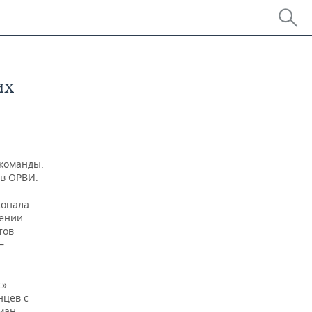
их
команды.
ов ОРВИ.
сонала
лении
тов
—
с»
нцев с
оман