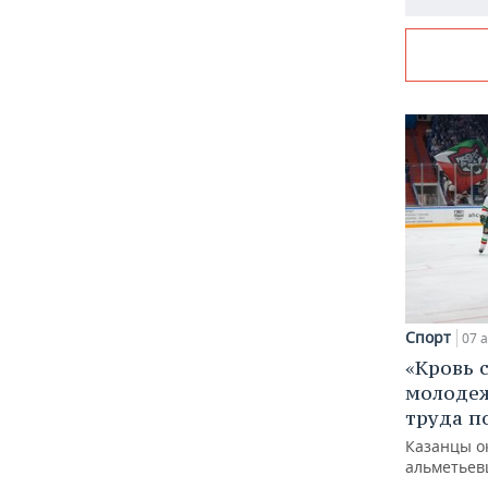
Спорт
07 а
«Кровь 
молодеж
труда п
Казанцы о
альметьев