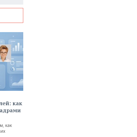
ей: как
кадрами
м, как
них