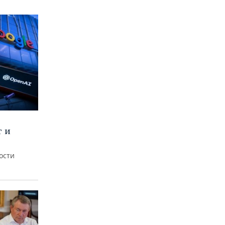
т и
ости