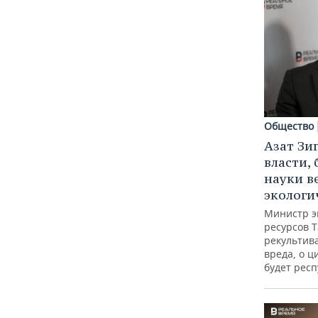
Общество
Азат Зи
власти, 
науки в
экологи
Министр э
ресурсов Т
рекультив
вреда, о ц
будет респ