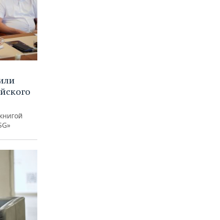
или
ийского
книгой
SG»