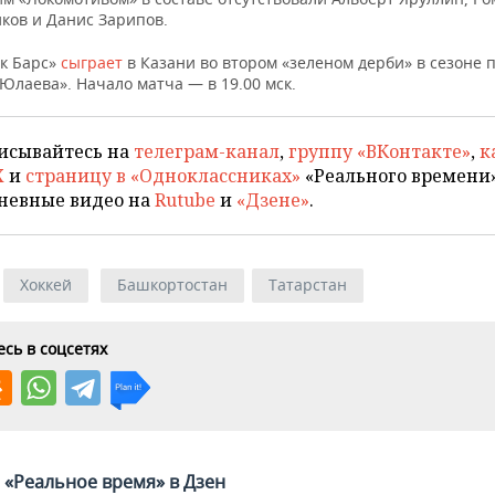
ков и Данис Зарипов.
Ак Барс»
сыграет
в Казани во втором «зеленом дерби» в сезоне 
Юлаева». Начало матча — в 19.00 мск.
исывайтесь на
телеграм-канал
,
группу «ВКонтакте»
,
к
X
и
страницу в «Одноклассниках»
«Реального времени»
невные видео на
Rutube
и
«Дзене»
.
Хоккей
Башкортостан
Татарстан
сь в соцсетях
«Реальное время» в Дзен