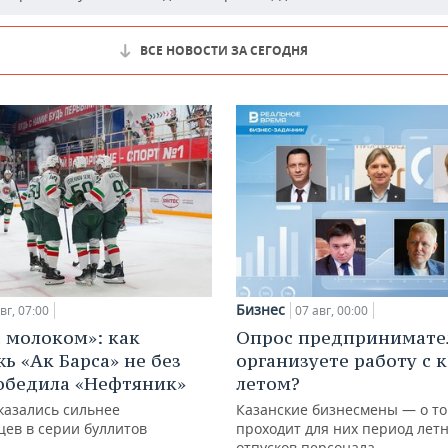
ВСЕ НОВОСТИ ЗА СЕГОДНЯ
Бизнес
вг, 07:00
07 авг, 00:00
с молоком»: как
Опрос предпринимател
ь «Ак Барса» не без
организуете работу с 
обедила «Нефтяник»
летом?
казались сильнее
Казанские бизнесмены — о то
цев в серии буллитов
проходит для них период лет
отпусков персонала