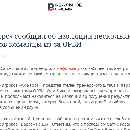
арс» сообщил об изоляции нескольк
ов команды из-за ОРВИ
2020
жба «Ак Барса» подтвердила
информацию
о заболевших внутри 
 представителей клуба отправлены на изоляцию из-за признак
 игроков «Ак Барса», представителей тренерского штаба и пер
меют симптомы ОРВИ. Они были изолированы сразу при появ
 и продолжают находиться на изоляции до получения результа
ия на коронавирус, которое было пройдено утром 5 октября», 
в сообщении клуба.
НА
налист Алексей Шевченко сообщил о срочном вызове в «Ак Бар
 игроков «Барса» из ВХЛ. Отметим, что в последнем матче каза
м «Локомотивом» в составе отсутствовали Альберт Яруллин, Р