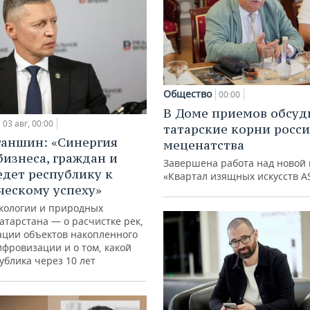
Общество
00:00
В Доме приемов обсуд
03 авг, 00:00
татарские корни росс
ганшин: «Синергия
меценатства
бизнеса, граждан и
Завершена работа над новой 
едет республику к
«Квартал изящных искусств A
ческому успеху»
кологии и природных
атарстана — о расчистке рек,
ации объектов накопленного
ифровизации и о том, какой
ублика через 10 лет