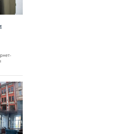
И
рнет-
ы