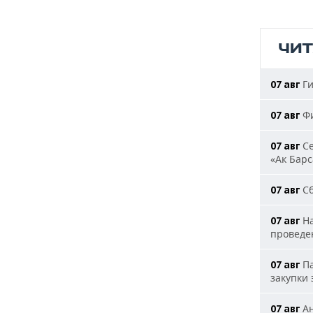
ЧИ
Ги
07 авг
Фи
07 авг
Се
07 авг
«Ак Барс
Сб
07 авг
На
07 авг
проведе
Па
07 авг
закупки
Ан
07 авг