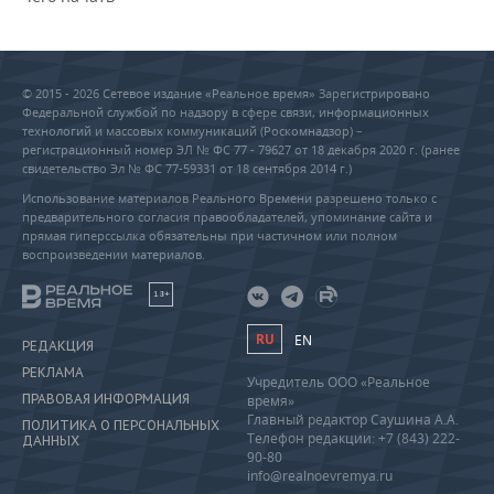
© 2015 - 2026 Сетевое издание «Реальное время» Зарегистрировано
Федеральной службой по надзору в сфере связи, информационных
технологий и массовых коммуникаций (Роскомнадзор) –
регистрационный номер ЭЛ № ФС 77 - 79627 от 18 декабря 2020 г. (ранее
свидетельство Эл № ФС 77-59331 от 18 сентября 2014 г.)
Использование материалов Реального Времени разрешено только с
предварительного согласия правообладателей, упоминание сайта и
прямая гиперссылка обязательны при частичном или полном
воспроизведении материалов.
18+
RU
EN
РЕДАКЦИЯ
РЕКЛАМА
Учредитель ООО «Реальное
ПРАВОВАЯ ИНФОРМАЦИЯ
время»
Главный редактор Саушина А.А.
ПОЛИТИКА О ПЕРСОНАЛЬНЫХ
Телефон редакции: +7 (843) 222-
ДАННЫХ
90-80
info@realnoevremya.ru