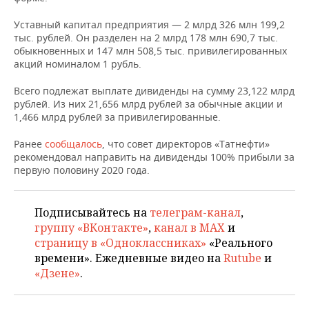
НЕФТЕХИМИЯ
Уставный капитал предприятия — 2 млрд 326 млн 199,2
РОЗНИЧНАЯ ТОРГОВЛЯ
НОВОСТИ ТЕХНОЛОГИЙ
МЕРОПРИЯТИЯ
НЕФТЬ
тыс. рублей. Он разделен на 2 млрд 178 млн 690,7 тыс.
обыкновенных и 147 млн 508,5 тыс. привилегированных
ТРАНСПОРТ
IT
НОВОСТИ МЕРОПРИЯТИЙ
СПОРТ
акций номиналом 1 рубль.
ОПК
УСЛУГИ
МЕДИА
ВЫЕЗДНАЯ РЕДАКЦИЯ
НОВОСТИ СПОРТА
ОБЩЕСТВО
Всего подлежат выплате дивиденды на сумму 23,122 млрд
ЭНЕРГЕТИКА
рублей. Из них 21,656 млрд рублей за обычные акции и
1,466 млрд рублей за привилегированные.
ТЕЛЕКОММУНИКАЦИИ
БИЗНЕС-БРАНЧИ
ФУТБОЛ
НОВОСТИ ОБЩЕСТВА
ФОТОГАЛЕРЕЯ
Ранее
сообщалось
, что совет директоров «Татнефти»
ONLINE-КОНФЕРЕНЦИИ
ХОККЕЙ
ВЛАСТЬ
СЮЖЕТЫ
рекомендовал направить на дивиденды 100% прибыли за
первую половину 2020 года.
ОТКРЫТАЯ ЛЕКЦИЯ
БАСКЕТБОЛ
ИНФРАСТРУКТУРА
СПРАВОЧНИК
Подписывайтесь на
телеграм-канал
,
ВОЛЕЙБОЛ
ИСТОРИЯ
СПИСОК ПЕРСОН
ПОЛНАЯ ВЕРСИЯ
группу «ВКонтакте»
,
канал в MAX
и
страницу в «Одноклассниках»
«Реального
КИБЕРСПОРТ
КУЛЬТУРА
СПИСОК КОМПАНИЙ
времени». Ежедневные видео на
Rutube
и
«Дзене»
.
ФИГУРНОЕ КАТАНИЕ
МЕДИЦИНА