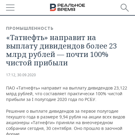
РЕГИОНЫ
ПРОМЫШЛЕННОСТЬ
«Татнефть» направит на
БАШКОРТОСТАН
НОВОСТИ
выплату дивидендов более 23
ТАТАРСТАН
АНАЛИТИКА
млрд рублей — почти 100%
чистой прибыли
УДМУРТИЯ
НОВОСТИ АНАЛИТИКИ
ЭКОНОМИКА
17:12, 30.09.2020
ДЕКЛАРАЦИИ О ДОХОДАХ
НОВОСТИ ЭКОНОМИКИ
ПРОМЫШЛЕННОСТЬ
ПАО «Татнефть» направит на выплату дивидендов 23,122
КОРОЛИ ГОСЗАКАЗА ПФО
ФИНАНСЫ
НОВОСТИ
НЕДВИЖИМОСТЬ
млрд рублей, что составляет практически 100% чистой
ПРОМЫШЛЕННОСТИ
прибыли за I полугодие 2020 года по РСБУ.
ВУЗЫ ТАТАРСТАНА
БАНКИ
НОВОСТИ НЕДВИЖИМОСТИ
АВТО
АГРОПРОМ
Решение о выплате дивидендов за первое полугодие
текущего года в размере 9,94 рубля на акции всех видов
КОМУ ПРИНАДЛЕЖАТ
БЮДЖЕТ
НОВОСТИ АВТО
БИЗНЕС
акционеры «Татнефти» приняли на внеочередном
ТОРГОВЫЕ ЦЕНТРЫ
МАШИНОСТРОЕНИЕ
ТАТАРСТАНА
собрании сегодня, 30 сентября. Оно прошло в заочной
ИНВЕСТИЦИИ
НОВОСТИ БИЗНЕСА
ТЕХНОЛОГИИ
форме.