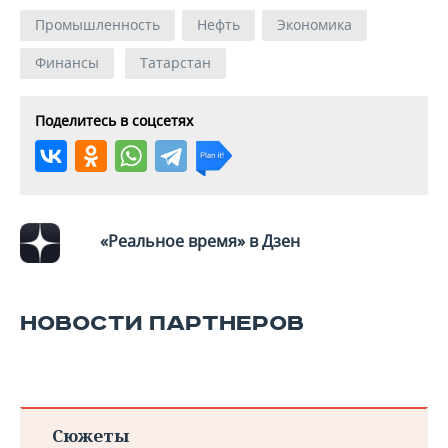
ВОДНЫЕ ВИДЫ СПОРТА
ОБРАЗОВАНИЕ
Промышленность
Нефть
Экономика
ХОККЕЙ С МЯЧОМ
ПРОИСШЕСТВИЯ
Финансы
Татарстан
Поделитесь в соцсетях
«Реальное время» в Дзен
НОВОСТИ ПАРТНЕРОВ
Сюжеты