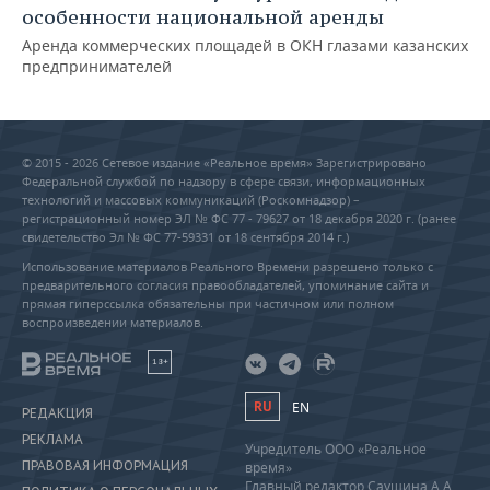
особенности национальной аренды
Аренда коммерческих площадей в ОКН глазами казанских
предпринимателей
© 2015 - 2026 Сетевое издание «Реальное время» Зарегистрировано
Федеральной службой по надзору в сфере связи, информационных
технологий и массовых коммуникаций (Роскомнадзор) –
регистрационный номер ЭЛ № ФС 77 - 79627 от 18 декабря 2020 г. (ранее
свидетельство Эл № ФС 77-59331 от 18 сентября 2014 г.)
Использование материалов Реального Времени разрешено только с
предварительного согласия правообладателей, упоминание сайта и
прямая гиперссылка обязательны при частичном или полном
воспроизведении материалов.
18+
RU
EN
РЕДАКЦИЯ
РЕКЛАМА
Учредитель ООО «Реальное
ПРАВОВАЯ ИНФОРМАЦИЯ
время»
Главный редактор Саушина А.А.