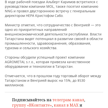
НЕФТЕХИМИЯ
В ходе рабочей поездки Альберт Каримов встретился с
руководством компании MOL, также посетил компанию
РОЗНИЧНАЯ ТОРГОВЛЯ
НОВОСТИ ТЕХНОЛОГИЙ
МЕРОПРИЯТИЯ
NNG и провел двустороннюю встречу с генеральным
НЕФТЬ
директором HEPA Кристофом Сабо.
ТРАНСПОРТ
IT
НОВОСТИ МЕРОПРИЯТИЙ
СПОРТ
ОПК
Министр отметил, что сотрудничество с Венгрией — это
одно из приоритетных направлений
УСЛУГИ
МЕДИА
ВЫЕЗДНАЯ РЕДАКЦИЯ
НОВОСТИ СПОРТА
ОБЩЕСТВО
внешнеэкономической деятельности республики. Власти
ЭНЕРГЕТИКА
Татарстана видят потенциал в развитии связей в области
ТЕЛЕКОММУНИКАЦИИ
БИЗНЕС-БРАНЧИ
ФУТБОЛ
НОВОСТИ ОБЩЕСТВА
ФОТОГАЛЕРЕЯ
промышленности, здравоохранения, образования,
туризма и сельского хозяйства.
ONLINE-КОНФЕРЕНЦИИ
ХОККЕЙ
ВЛАСТЬ
СЮЖЕТЫ
Стороны обсудили успешный проект компании
AGROMETAL s.r.o., которая привезла качественное
ОТКРЫТАЯ ЛЕКЦИЯ
БАСКЕТБОЛ
ИНФРАСТРУКТУРА
СПРАВОЧНИК
оборудование и технологии в Татарстан.
ВОЛЕЙБОЛ
ИСТОРИЯ
СПИСОК ПЕРСОН
ПОЛНАЯ ВЕРСИЯ
Отмечается, что в прошлом году торговый оборот между
Татарстаном и Венгрией вырос на 15%, до $530
миллионов.
КИБЕРСПОРТ
КУЛЬТУРА
СПИСОК КОМПАНИЙ
ФИГУРНОЕ КАТАНИЕ
МЕДИЦИНА
Подписывайтесь на
телеграм-канал
,
группу «ВКонтакте»
,
канал в MAX
и