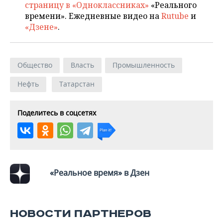
ВОДНЫЕ ВИДЫ СПОРТА
ОБРАЗОВАНИЕ
страницу в «Одноклассниках»
«Реального
времени». Ежедневные видео на
Rutube
и
ХОККЕЙ С МЯЧОМ
ПРОИСШЕСТВИЯ
«Дзене»
.
Общество
Власть
Промышленность
Нефть
Татарстан
Поделитесь в соцсетях
«Реальное время» в Дзен
НОВОСТИ ПАРТНЕРОВ