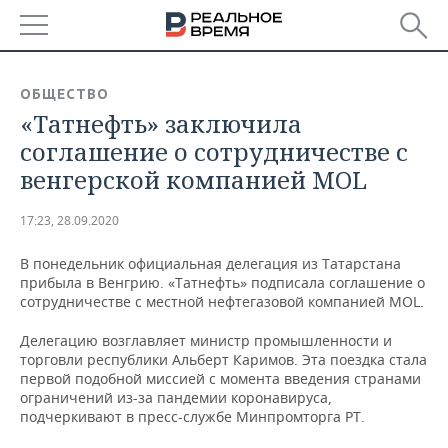
РЕГИОНЫ
ОБЩЕСТВО
«Татнефть» заключила
БАШКОРТОСТАН
НОВОСТИ
соглашение о сотрудничестве с
ТАТАРСТАН
АНАЛИТИКА
венгерской компанией MOL
УДМУРТИЯ
НОВОСТИ АНАЛИТИКИ
ЭКОНОМИКА
17:23, 28.09.2020
ДЕКЛАРАЦИИ О ДОХОДАХ
НОВОСТИ ЭКОНОМИКИ
ПРОМЫШЛЕННОСТЬ
В понедельник официальная делегация из Татарстана
прибыла в Венгрию. «Татнефть» подписала соглашение о
КОРОЛИ ГОСЗАКАЗА ПФО
ФИНАНСЫ
НОВОСТИ
НЕДВИЖИМОСТЬ
сотрудничестве с местной нефтегазовой компанией MOL.
ПРОМЫШЛЕННОСТИ
Делегацию возглавляет министр промышленности и
ВУЗЫ ТАТАРСТАНА
БАНКИ
НОВОСТИ НЕДВИЖИМОСТИ
АВТО
торговли республики Альберт Каримов. Эта поездка стала
АГРОПРОМ
первой подобной миссией с момента введения странами
КОМУ ПРИНАДЛЕЖАТ
БЮДЖЕТ
НОВОСТИ АВТО
БИЗНЕС
ограничений из-за пандемии коронавируса,
ТОРГОВЫЕ ЦЕНТРЫ
МАШИНОСТРОЕНИЕ
подчеркивают в пресс-службе Минпромторга РТ.
ТАТАРСТАНА
ИНВЕСТИЦИИ
НОВОСТИ БИЗНЕСА
ТЕХНОЛОГИИ