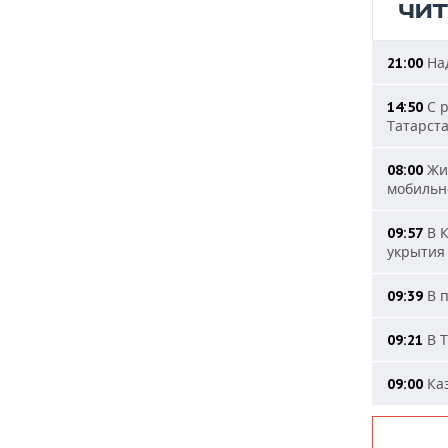
ЧИ
Над
21:00
С р
14:50
Татарст
Жит
08:00
мобильн
В К
09:57
укрытия
В п
09:39
В Т
09:21
Каз
09:00