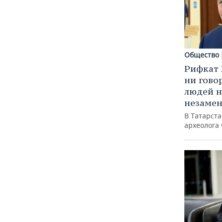
Общество
Рифкат 
ни гово
людей н
незаме
В Татарст
археолога