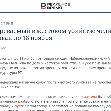
СТВИЯ
реваемый в жестоком убийстве чел
ован до 18 ноября
2020
стополя до 18 ноября отправил сегодня Набережночелнинский г
маза Маликова по делу о жестоком убийстве. Он уже признал в
суда не возражал против ареста, уточнили «Реальному времени
окуратуры РТ.
задержали накануне сразу после жестокого убийства на проспе
ных Челнах.
 следствия, Маликов из ревности подкараулил
сожителя
бывшей
НА
и сначала разбил стекла в его авто, а при попытке убежать на
собаку и
пустил
в ход топор. Преступление попало на камеру д
ора, проезжавшей по улице машины. Она зафиксировала, с как