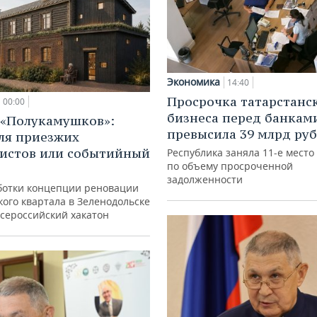
Экономика
14:40
Просрочка татарстанс
00:00
бизнеса перед банкам
 «Полукамушков»:
превысила 39 млрд ру
ля приезжих
истов или событийный
Республика заняла 11-е место
по объему просроченной
задолженности
ботки концепции реновации
ого квартала в Зеленодольске
всероссийский хакатон