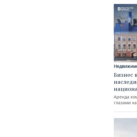
Недвижим
Бизнес 
наследи
национ
Аренда ко
глазами к