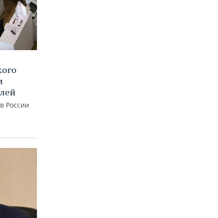
кого
и
блей
 в России