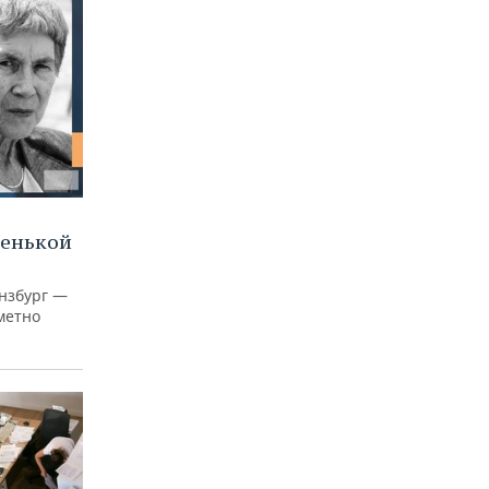
ленькой
нзбург —
аметно