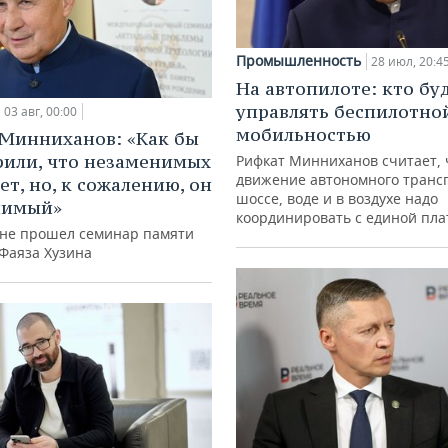
Промышленность
28 июл, 20:4
На автопилоте: кто бу
управлять беспилотно
03 авг, 00:00
мобильностью
Минниханов: «Как бы
рили, что незаменимых
Рифкат Минниханов считает, 
движение автономного транс
ет, но, к сожалению, он
шоссе, воде и в воздухе надо
нимый»
координировать с единой пл
ане прошел семинар памяти
 Фаяза Хузина