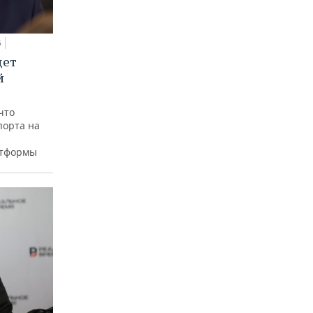
5
дет
й
что
порта на
атформы