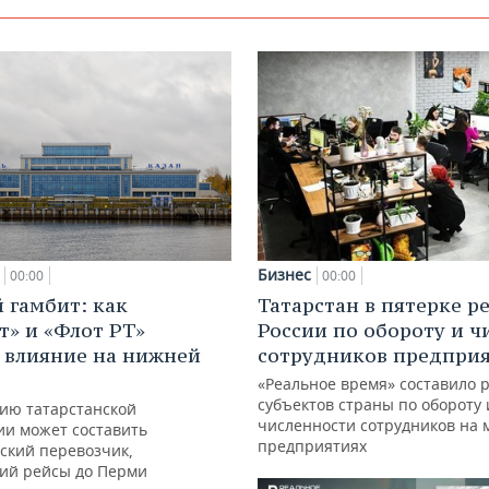
Бизнес
00:00
00:00
 гамбит: как
Татарстан в пятерке р
т» и «Флот РТ»
России по обороту и ч
 влияние на нижней
сотрудников предпри
«Реальное время» составило 
субъектов страны по обороту 
ию татарстанской
численности сотрудников на 
ии может составить
предприятиях
ский перевозчик,
ий рейсы до Перми