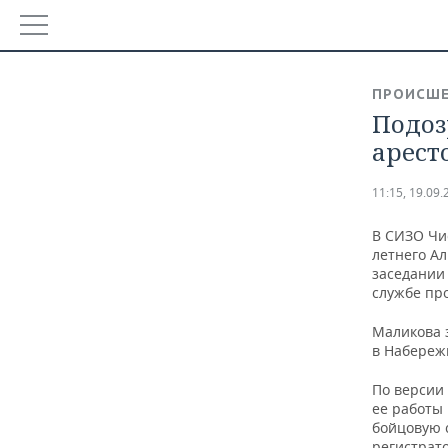
РЕГИОНЫ
ПРОИСШЕ
БАШКОРТОСТАН
Подоз
НОВОСТИ
арест
ТАТАРСТАН
АНАЛИТИКА
11:15, 19.09.
УДМУРТИЯ
НОВОСТИ АНАЛИТИКИ
ЭКОНОМИКА
В СИЗО Чи
ДЕКЛАРАЦИИ О ДОХОДАХ
НОВОСТИ ЭКОНОМИКИ
летнего Ал
ПРОМЫШЛЕННОСТЬ
заседании 
службе пр
КОРОЛИ ГОСЗАКАЗА ПФО
ФИНАНСЫ
НОВОСТИ ПРОМЫШЛЕННОСТИ
НЕДВИЖИМОСТЬ
Маликова 
ВУЗЫ ТАТАРСТАНА
БАНКИ
АГРОПРОМ
НОВОСТИ НЕДВИЖИМОСТИ
АВТО
в Набереж
По версии
КОМУ ПРИНАДЛЕЖАТ ТОРГОВЫЕ ЦЕНТРЫ ТАТАРСТА
БЮДЖЕТ
МАШИНОСТРОЕНИЕ
НОВОСТИ АВТО
БИЗНЕС
ее работы 
бойцовую 
ИНВЕСТИЦИИ
НЕФТЕХИМИЯ
НОВОСТИ БИЗНЕСА
ТЕХНОЛОГИИ
регистрат