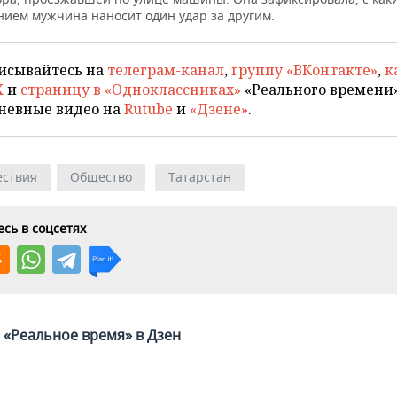
нием мужчина наносит один удар за другим.
исывайтесь на
телеграм-канал
,
группу «ВКонтакте»
,
к
X
и
страницу в «Одноклассниках»
«Реального времени»
невные видео на
Rutube
и
«Дзене»
.
ствия
Общество
Татарстан
сь в соцсетях
«Реальное время» в Дзен