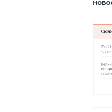
ВОДНЫЕ ВИДЫ СПОРТА
ОБРАЗОВАНИЕ
НОВО
ХОККЕЙ С МЯЧОМ
ПРОИСШЕСТВИЯ
Сюж
XVI с
499
МА
Велик
истор
24
МАТ