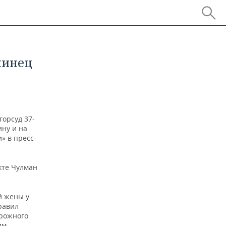
нинец
орсуд 37-
ину и на
» в пресс-
кте Чулман
 жены у
травил
орожного
им