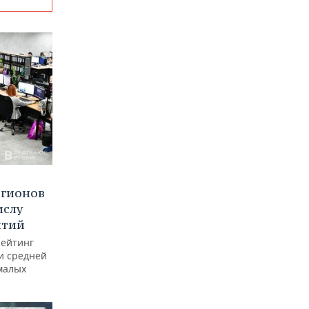
егионов
ислу
ятий
рейтинг
и средней
малых