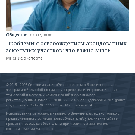
Общество
07 авг, 00:00
Проблемы с освобождением арендованных
земельных участков: что важно знать
Мнение эксперта
© 2015 - 2026 Сетевое издание «Реальное время» Зарегистрировано
Федеральной службой по надзору в сфере связи, информационных
технологий и массовых коммуникаций (Роскомнадзор) –
регистрационный номер ЭЛ № ФС 77 - 79627 от 18 декабря 2020 г. (ранее
свидетельство Эл № ФС 77-59331 от 18 сентября 2014 г.)
Использование материалов Реального Времени разрешено только с
предварительного согласия правообладателей, упоминание сайта и
прямая гиперссылка обязательны при частичном или полном
воспроизведении материалов.