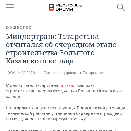
РЕГИОНЫ
ОБЩЕСТВО
Миндортранс Татарстана
БАШКОРТОСТАН
НОВОСТИ
отчитался об очередном этапе
ТАТАРСТАН
АНАЛИТИКА
строительства Большого
Казанского кольца
УДМУРТИЯ
НОВОСТИ АНАЛИТИКИ
ЭКОНОМИКА
10:34, 14.09.2020
Сюжет:
Нацпроекты в Татарстане
ДЕКЛАРАЦИИ О ДОХОДАХ
НОВОСТИ ЭКОНОМИКИ
ПРОМЫШЛЕННОСТЬ
Миндортранс Татарстана
показал
, как идет
КОРОЛИ ГОСЗАКАЗА ПФО
ФИНАНСЫ
НОВОСТИ
НЕДВИЖИМОСТЬ
строительство очередного участка Большого Казанского
ПРОМЫШЛЕННОСТИ
кольца.
ВУЗЫ ТАТАРСТАНА
БАНКИ
НОВОСТИ НЕДВИЖИМОСТИ
АВТО
АГРОПРОМ
На втором этапе участка от улицы Борисковской до улицы
Технической рабочие установили барьерные ограждения
КОМУ ПРИНАДЛЕЖАТ
БЮДЖЕТ
НОВОСТИ АВТО
БИЗНЕС
на мосту через Монастырскую протоку.
ТОРГОВЫЕ ЦЕНТРЫ
МАШИНОСТРОЕНИЕ
ТАТАРСТАНА
ИНВЕСТИЦИИ
НОВОСТИ БИЗНЕСА
ТЕХНОЛОГИИ
Также они завершили монтаж водоотводных лотков и