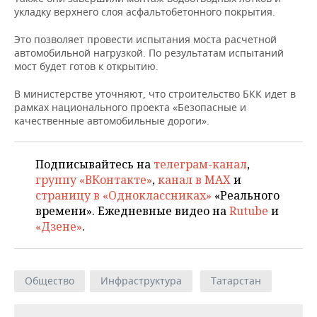
НЕФТЕХИМИЯ
укладку верхнего слоя асфальтобетонного покрытия.
РОЗНИЧНАЯ ТОРГОВЛЯ
НОВОСТИ ТЕХНОЛОГИЙ
МЕРОПРИЯТИЯ
НЕФТЬ
Это позволяет провести испытания моста расчетной
автомобильной нагрузкой. По результатам испытаний
ТРАНСПОРТ
IT
НОВОСТИ МЕРОПРИЯТИЙ
СПОРТ
мост будет готов к открытию.
ОПК
УСЛУГИ
МЕДИА
ВЫЕЗДНАЯ РЕДАКЦИЯ
НОВОСТИ СПОРТА
ОБЩЕСТВО
В министерстве уточняют, что строительство БКК идет в
ЭНЕРГЕТИКА
рамках национального проекта «Безопасные и
качественные автомобильные дороги».
ТЕЛЕКОММУНИКАЦИИ
БИЗНЕС-БРАНЧИ
ФУТБОЛ
НОВОСТИ ОБЩЕСТВА
ФОТОГАЛЕРЕЯ
ONLINE-КОНФЕРЕНЦИИ
ХОККЕЙ
ВЛАСТЬ
СЮЖЕТЫ
Подписывайтесь на
телеграм-канал
,
группу «ВКонтакте»
,
канал в MAX
и
ОТКРЫТАЯ ЛЕКЦИЯ
БАСКЕТБОЛ
ИНФРАСТРУКТУРА
СПРАВОЧНИК
страницу в «Одноклассниках»
«Реального
времени». Ежедневные видео на
Rutube
и
ВОЛЕЙБОЛ
ИСТОРИЯ
СПИСОК ПЕРСОН
ПОЛНАЯ ВЕРСИЯ
«Дзене»
.
КИБЕРСПОРТ
КУЛЬТУРА
СПИСОК КОМПАНИЙ
Общество
Инфраструктура
Татарстан
ФИГУРНОЕ КАТАНИЕ
МЕДИЦИНА