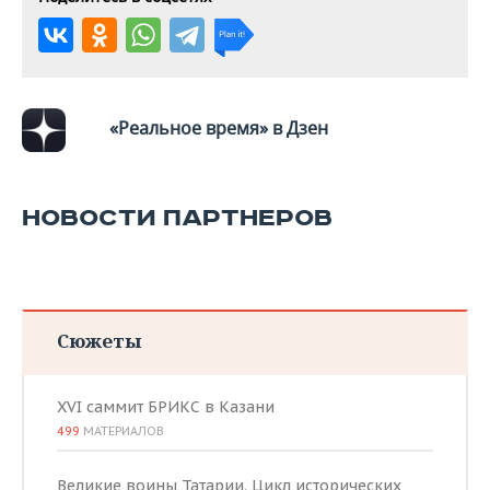
ВОДНЫЕ ВИДЫ СПОРТА
ОБРАЗОВАНИЕ
ХОККЕЙ С МЯЧОМ
ПРОИСШЕСТВИЯ
«Реальное время» в Дзен
НОВОСТИ ПАРТНЕРОВ
Сюжеты
XVI саммит БРИКС в Казани
499
МАТЕРИАЛОВ
Великие воины Татарии. Цикл исторических