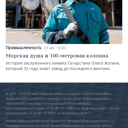
Промышленность
07 авг, 13:00
Морская душа и 100-метровая колонна
История заслуженного химика Татарстана Олега Жогина,
который 32 года знает завод до последнего винтика
© 2015 - 2026 Сетевое издание «Реальное время» Зарегистрировано
Федеральной службой по надзору в сфере связи, информационных
технологий и массовых коммуникаций (Роскомнадзор) –
регистрационный номер ЭЛ № ФС 77 - 79627 от 18 декабря 2020 г. (ранее
свидетельство Эл № ФС 77-59331 от 18 сентября 2014 г.)
Использование материалов Реального Времени разрешено только с
предварительного согласия правообладателей, упоминание сайта и