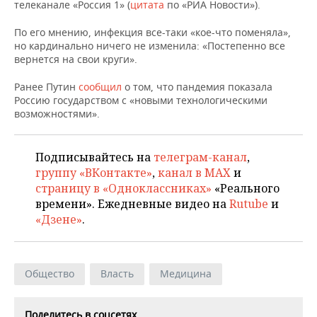
НЕФТЕХИМИЯ
телеканале «Россия 1» (
цитата
по «РИА Новости»).
РОЗНИЧНАЯ ТОРГОВЛЯ
НОВОСТИ ТЕХНОЛОГИЙ
МЕРОПРИЯТИЯ
По его мнению, инфекция все-таки «кое-что поменяла»,
НЕФТЬ
но кардинально ничего не изменила: «Постепенно все
ТРАНСПОРТ
IT
НОВОСТИ МЕРОПРИЯТИЙ
СПОРТ
вернется на свои круги».
ОПК
Ранее Путин
сообщил
о том, что пандемия показала
УСЛУГИ
МЕДИА
ВЫЕЗДНАЯ РЕДАКЦИЯ
НОВОСТИ СПОРТА
ОБЩЕСТВО
Россию государством с «новыми технологическими
ЭНЕРГЕТИКА
возможностями».
ТЕЛЕКОММУНИКАЦИИ
БИЗНЕС-БРАНЧИ
ФУТБОЛ
НОВОСТИ ОБЩЕСТВА
ФОТОГАЛЕРЕЯ
ONLINE-КОНФЕРЕНЦИИ
ХОККЕЙ
ВЛАСТЬ
Подписывайтесь на
телеграм-канал
,
СЮЖЕТЫ
группу «ВКонтакте»
,
канал в MAX
и
страницу в «Одноклассниках»
«Реального
ОТКРЫТАЯ ЛЕКЦИЯ
БАСКЕТБОЛ
ИНФРАСТРУКТУРА
СПРАВОЧНИК
времени». Ежедневные видео на
Rutube
и
«Дзене»
.
ВОЛЕЙБОЛ
ИСТОРИЯ
СПИСОК ПЕРСОН
ПОЛНАЯ ВЕРСИЯ
КИБЕРСПОРТ
КУЛЬТУРА
СПИСОК КОМПАНИЙ
Общество
Власть
Медицина
ФИГУРНОЕ КАТАНИЕ
МЕДИЦИНА
Поделитесь в соцсетях