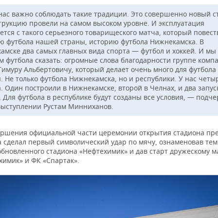
нас важно соблюдать такие традиции. Это совершенно новый с
трукцию провели на самом высоком уровне. И эксплуатация
ется с такого серьезного товарищеского матча, который повест
ю футбола нашей страны, историю футбола Нижнекамска. В
амске два самых главных вида спорта — футбол и хоккей. И м
м футбола сказать: огромные слова благодарности группе комп
Тимуру Альбертовичу, который делает очень много для футбола
. Не только футбола Нижнекамска, но и республики. У нас четы
. Один построили в Нижнекамске, второй в Челнах, и два запус
 Для футбола в республике будут созданы все условия, — подче
выступлении Рустам Минниханов.
ершения официальной части церемонии открытия стадиона пр
а сделал первый символический удар по мячу, ознаменовав те
обновленного стадиона «Нефтехимик» и дав старт дружескому м
химик» и ФК «Спартак».