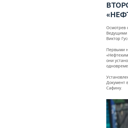
ВТОР
«НЕФ
Осмотрев ф
Ведущими 
Виктор Гу
Первыми н
«Нефтехим
они устан
одновреме
Установле
Документ 
Сафину.