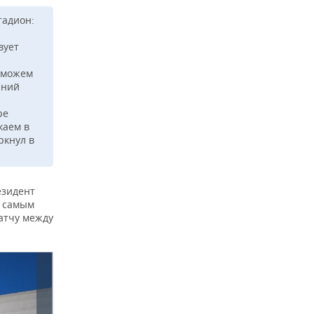
тадион:
вует
ы можем
аний
ре
каем в
ркнул в
езидент
м самым
атчу между