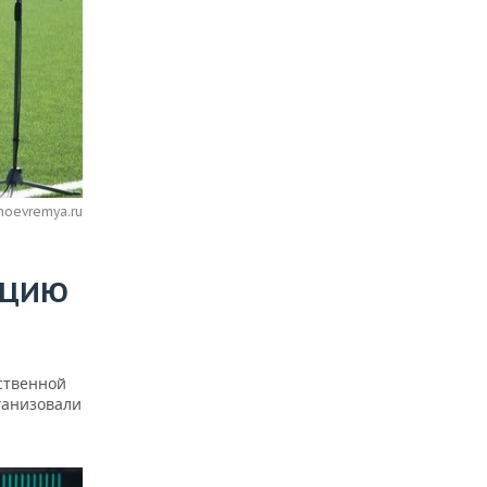
noevremya.ru
КЦИЮ
ственной
ганизовали