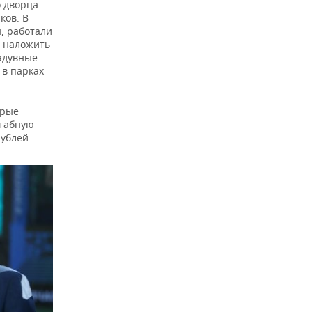
о дворца
ков. В
, работали
и наложить
адувные
 в парках
орые
штабную
ублей.