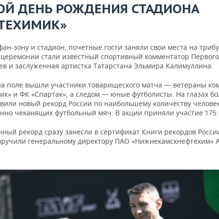
ОЙ ДЕНЬ РОЖДЕНИЯ СТАДИОНА
ТЕХИМИК»
ан-зону и стадион, почетные гости заняли свои места на трибу
церемонии стали известный спортивный комментатор Первого
сев и заслуженная артистка Татарстана Эльмира Калимуллина.
а поле вышли участники товарищеского матча — ветераны ко
ик» и ФК «Спартак», а следом — юные футболисты. На глазах б
овили новый рекорд России по наибольшему количеству человек
нно чеканящих футбольный мяч. В акции приняли участие 175 
нный рекорд сразу занесли в сертификат Книги рекордов Росси
вручили генеральному директору ПАО «Нижнекамскнефтехим» 