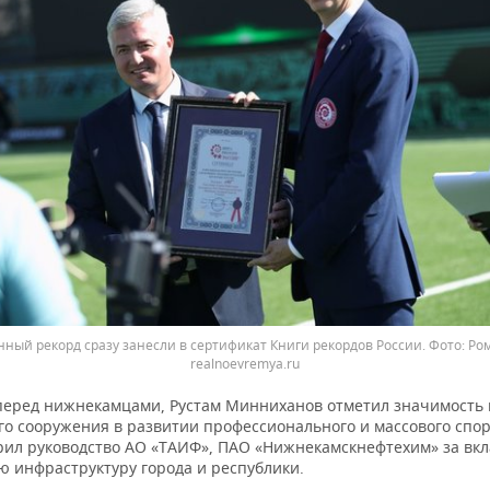
ный рекорд сразу занесли в сертификат Книги рекордов России. Фото: Ро
realnoevremya.ru
перед нижнекамцами, Рустам Минниханов отметил значимость 
го сооружения в развитии профессионального и массового спор
рил руководство АО «ТАИФ», ПАО «Нижнекамскнефтехим» за вкл
ю инфраструктуру города и республики.