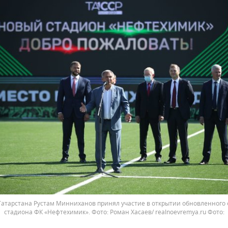
Татарстана Рустам Минниханов принял участие в открытии обновленного 
стадиона ФК «Нефтехимик». Фото: Роман Хасаев/ realnoevremya.ru