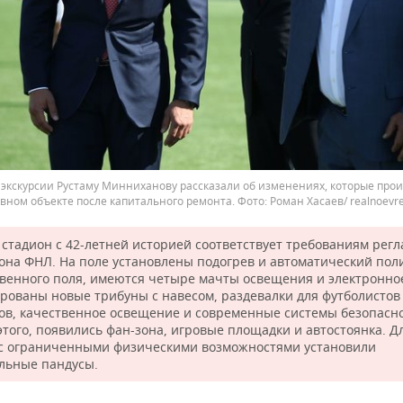
 экскурсии Рустаму Минниханову рассказали об изменениях, которые про
вном объекте после капитального ремонта. Фото: Роман Хасаев/ realnoevr
 стадион с 42-летней историей соответствует требованиям регл
она ФНЛ. На поле установлены подогрев и автоматический пол
твенного поля, имеются четыре мачты освещения и электронное
рованы новые трибуны с навесом, раздевалки для футболистов
ов, качественное освещение и современные системы безопасно
этого, появились фан-зона, игровые площадки и автостоянка. Д
с ограниченными физическими возможностями установили
льные пандусы.