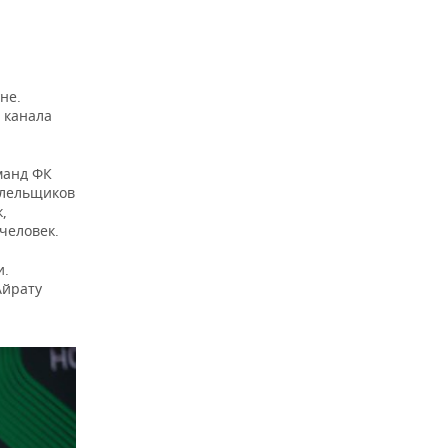
не.
 канала
манд ФК
олельщиков
,
человек.
и.
Айрату