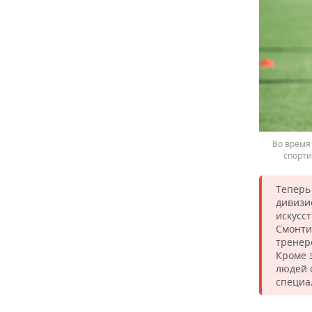
Во время
спорти
Теперь
дивизи
искусс
Смонти
тренер
Кроме 
людей 
специа