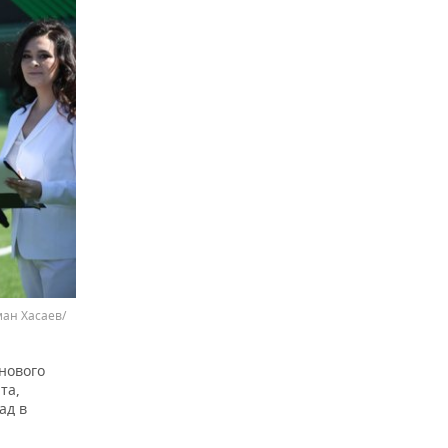
ман Хасаев/
нового
та,
ад в