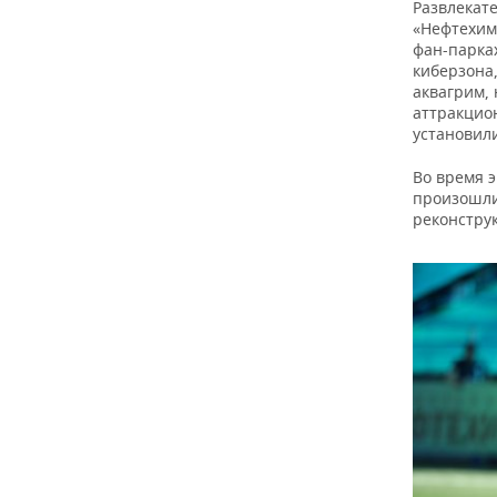
Развлекат
«Нефтехим
фан-парка
киберзона
аквагрим,
аттракцион
установил
Во время 
произошли
реконстру