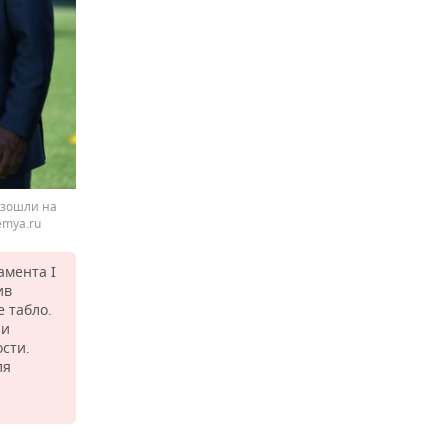
изошли на
emya.ru
амента I
ив
 табло.
 и
сти.
ля