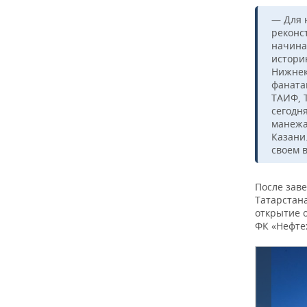
— Для 
реконс
начина
истори
Нижнек
фаната
ТАИФ, 
сегодня
манежа
Казани.
своем 
После зав
Татарстан
открытие 
ФК «Нефте