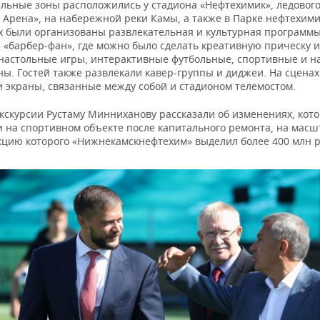
ельные зоны расположились у стадиона «Нефтехимик», ледовог
 Арена», на набережной реки Камы, а также в Парке нефтехими
х были организованы развлекательная и культурная программы
, «барбер-фан», где можно было сделать креативную прическу 
 настольные игры, интерактивные футбольные, спортивные и н
ы. Гостей также развлекали кавер-группы и диджеи. На сценах
и экраны, связанные между собой и стадионом телемостом.
экскурсии Рустаму Минниханову рассказали об изменениях, кот
 на спортивном объекте после капитального ремонта, на мас
кцию которого «Нижнекамскнефтехим» выделил более 400 млн р