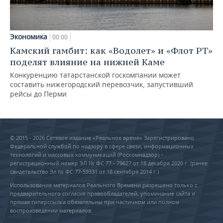
Экономика
00:00
Камский гамбит: как «Водолет» и «Флот РТ»
поделят влияние на нижней Каме
Конкуренцию татарстанской госкомпании может
составить нижегородский перевозчик, запустивший
рейсы до Перми
© 2015 - 2026 Сетевое издание «Реальное время» Зарегистрировано
Федеральной службой по надзору в сфере связи, информационных
технологий и массовых коммуникаций (Роскомнадзор) –
регистрационный номер ЭЛ № ФС 77 - 79627 от 18 декабря 2020 г. (ранее
свидетельство Эл № ФС 77-59331 от 18 сентября 2014 г.)
Использование материалов Реального Времени разрешено только с
предварительного согласия правообладателей, упоминание сайта и
прямая гиперссылка обязательны при частичном или полном
воспроизведении материалов.