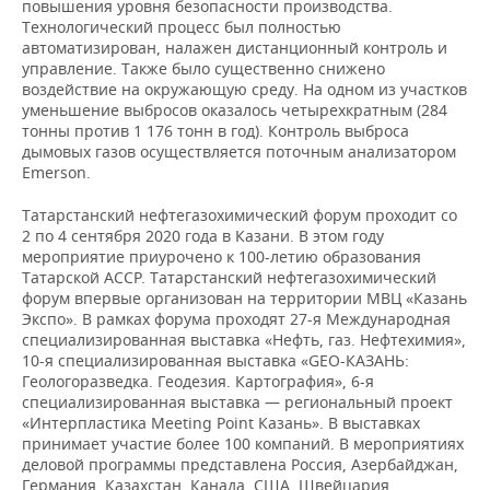
повышения уровня безопасности производства.
Технологический процесс был полностью
автоматизирован, налажен дистанционный контроль и
управление. Также было существенно снижено
воздействие на окружающую среду. На одном из участков
уменьшение выбросов оказалось четырехкратным (284
тонны против 1 176 тонн в год). Контроль выброса
дымовых газов осуществляется поточным анализатором
Emerson.
Татарстанский нефтегазохимический форум проходит со
2 по 4 сентября 2020 года в Казани. В этом году
мероприятие приурочено к 100-летию образования
Татарской АССР. Татарстанский нефтегазохимический
форум впервые организован на территории МВЦ «Казань
Экспо». В рамках форума проходят 27-я Международная
специализированная выставка «Нефть, газ. Нефтехимия»,
10-я специализированная выставка «GEO-КАЗАНЬ:
Геологоразведка. Геодезия. Картография», 6-я
специализированная выставка — региональный проект
«Интерпластика Meeting Point Казань». В выставках
принимает участие более 100 компаний. В мероприятиях
деловой программы представлена Россия, Азербайджан,
Германия, Казахстан, Канада, США, Швейцария,