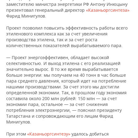
ВОДНЫЕ ВИДЫ СПОРТА
ОБРАЗОВАНИЕ
заместителю министра энергетики РФ Антону Инюцыну
презентовал генеральный директор
«Казаньоргсинтеза»
ХОККЕЙ С МЯЧОМ
ПРОИСШЕСТВИЯ
Фарид Минигулов.
Проект позволил повысить эффективность работы всего
этиленового комплекса как за счет увеличения
производства этилена, так и за счет роста
количественных показателей вырабатываемого пара.
— Проект энергоэффективен, обладает высокой
селективностью. И выход этилена с его реализацией
значительно вырос. В то же время вырабатывается
больше энергии: мы получаем на 40 тонн в час больше
пара среднего давления, который идет на потребление
нашими производствами. За счет этого мы достигли
определенной экономии. Так, в прошлом году экономия
составила около 200 млн рублей: 150 млн — за счет
экономии пара, остальное — за счет снижения
потребления электроэнергии, — пояснил президенту
Татарстана и сопровождающим его лицам Фарид
Минигулов.
При этом
«Казаньоргсинтезу»
удалось добиться