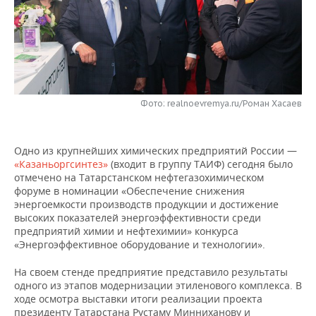
НЕФТЕХИМИЯ
РОЗНИЧНАЯ ТОРГОВЛЯ
НОВОСТИ ТЕХНОЛОГИЙ
МЕРОПРИЯТИЯ
НЕФТЬ
ТРАНСПОРТ
IT
НОВОСТИ МЕРОПРИЯТИЙ
СПОРТ
ОПК
УСЛУГИ
МЕДИА
ВЫЕЗДНАЯ РЕДАКЦИЯ
НОВОСТИ СПОРТА
ОБЩЕСТВО
ЭНЕРГЕТИКА
Фото: realnoevremya.ru/Роман Хасаев
ТЕЛЕКОММУНИКАЦИИ
БИЗНЕС-БРАНЧИ
ФУТБОЛ
НОВОСТИ ОБЩЕСТВА
ФОТОГАЛЕРЕЯ
Одно из крупнейших химических предприятий России —
ONLINE-КОНФЕРЕНЦИИ
ХОККЕЙ
ВЛАСТЬ
СЮЖЕТЫ
«Казаньоргсинтез»
(входит в группу ТАИФ) сегодня было
отмечено на Татарстанском нефтегазохимическом
ОТКРЫТАЯ ЛЕКЦИЯ
БАСКЕТБОЛ
ИНФРАСТРУКТУРА
СПРАВОЧНИК
форуме в номинации «Обеспечение снижения
энергоемкости производств продукции и достижение
высоких показателей энергоэффективности среди
ВОЛЕЙБОЛ
ИСТОРИЯ
СПИСОК ПЕРСОН
ПОЛНАЯ ВЕРСИЯ
предприятий химии и нефтехимии» конкурса
«Энергоэффективное оборудование и технологии».
КИБЕРСПОРТ
КУЛЬТУРА
СПИСОК КОМПАНИЙ
На своем стенде предприятие представило результаты
ФИГУРНОЕ КАТАНИЕ
МЕДИЦИНА
одного из этапов модернизации этиленового комплекса. В
ходе осмотра выставки итоги реализации проекта
президенту Татарстана Рустаму Минниханову и