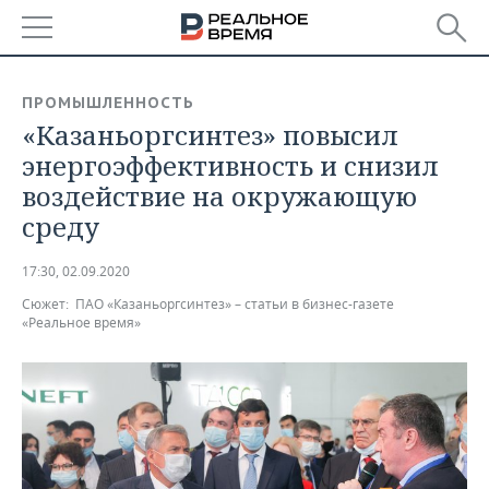
РЕГИОНЫ
ПРОМЫШЛЕННОСТЬ
«Казаньоргсинтез» повысил
БАШКОРТОСТАН
НОВОСТИ
энергоэффективность и снизил
ТАТАРСТАН
АНАЛИТИКА
воздействие на окружающую
среду
УДМУРТИЯ
НОВОСТИ АНАЛИТИКИ
ЭКОНОМИКА
17:30, 02.09.2020
ДЕКЛАРАЦИИ О ДОХОДАХ
НОВОСТИ ЭКОНОМИКИ
ПРОМЫШЛЕННОСТЬ
Сюжет:
ПАО «Казаньоргсинтез» – статьи в бизнес-газете
«Реальное время»
КОРОЛИ ГОСЗАКАЗА ПФО
ФИНАНСЫ
НОВОСТИ
НЕДВИЖИМОСТЬ
ПРОМЫШЛЕННОСТИ
ВУЗЫ ТАТАРСТАНА
БАНКИ
НОВОСТИ НЕДВИЖИМОСТИ
АВТО
АГРОПРОМ
КОМУ ПРИНАДЛЕЖАТ
БЮДЖЕТ
НОВОСТИ АВТО
БИЗНЕС
ТОРГОВЫЕ ЦЕНТРЫ
МАШИНОСТРОЕНИЕ
ТАТАРСТАНА
ИНВЕСТИЦИИ
НОВОСТИ БИЗНЕСА
ТЕХНОЛОГИИ