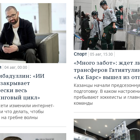
Спорт
05 авг, 15:30
«Много забот»: ждет л
и
04 авг, 00:00
трансферов Гатиятулин
ибадуллин: «ИИ
«Ак Барс» вышел из от
 закрывает
Казанцы начали предсезонн
ески весь
подготовку. В каком настроен
нговый цикл»
пребывают хоккеисты и глав
команды
сети изменили интернет-
и что делать, чтобы
 на гребне волны