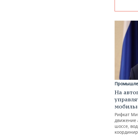
Промышле
На авто
управля
мобиль
Рифкат Ми
движение 
шоссе, вод
координир