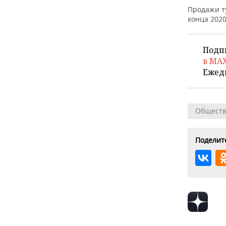
ВОДНЫЕ ВИДЫ СПОРТА
ОБРАЗОВАНИЕ
Продажи т
конца 2020
ХОККЕЙ С МЯЧОМ
ПРОИСШЕСТВИЯ
Подп
в MA
Ежед
Общест
Поделите