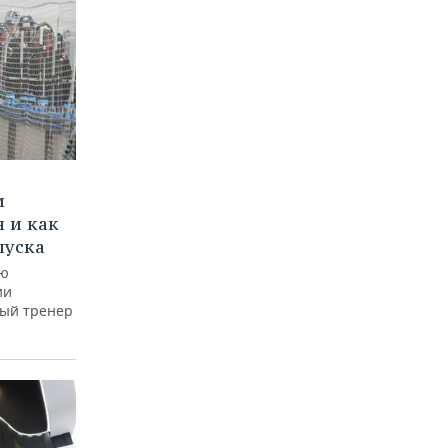
и
 и как
пуска
ую
ии
ный тренер