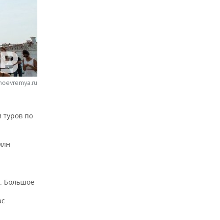
noevremya.ru
 туров по
млн
и. Большое
ас