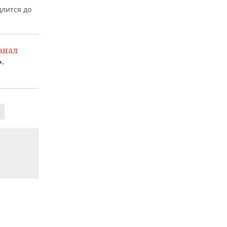
лится до
анал
.