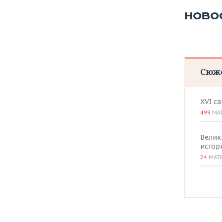
НОВО
Сюж
XVI с
499
МА
Велик
истор
24
МАТ