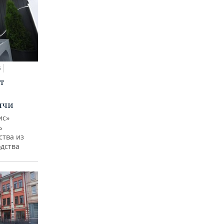
5
т
ычи
ис»
ь
ства из
одства