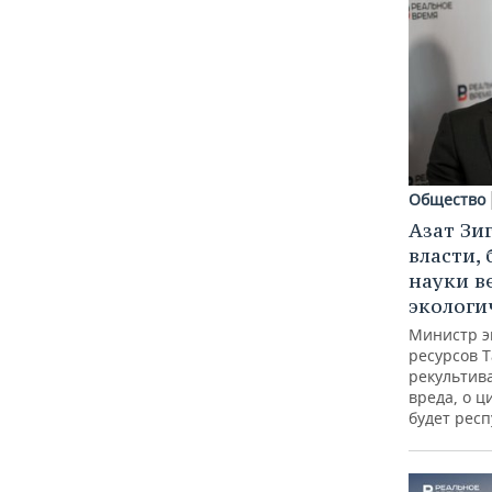
Общество
Азат Зи
власти, 
науки в
экологи
Министр э
ресурсов Т
рекультив
вреда, о ц
будет респ