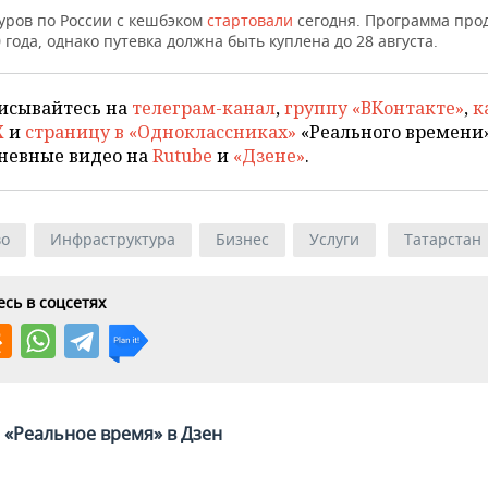
уров по России с кешбэком
стартовали
сегодня. Программа прод
 года, однако путевка должна быть куплена до 28 августа.
исывайтесь на
телеграм-канал
,
группу «ВКонтакте»
,
к
X
и
страницу в «Одноклассниках»
«Реального времени»
невные видео на
Rutube
и
«Дзене»
.
во
Инфраструктура
Бизнес
Услуги
Татарстан
сь в соцсетях
«Реальное время» в Дзен