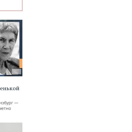
ленькой
нзбург —
аметно