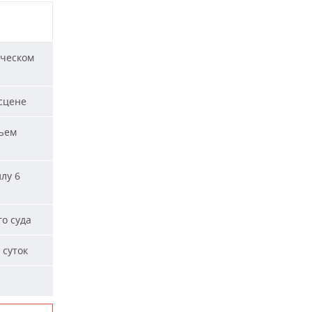
ическом
сцене
ъем
лу 6
о суда
 суток