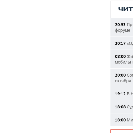
ЧИ
Пре
20:53
форуме
«Од
20:17
Жит
08:00
мобильн
Сог
20:00
октября
В Н
19:12
Суд
18:08
Мин
18:00