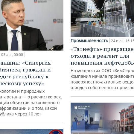
Промышленность
24 июл, 16:1
«Татнефть» превращае
03 авг, 00:00
отходы в реагент для
ганшин: «Синергия
повышения нефтедоб
бизнеса, граждан и
На мощностях ООО «ХимСерв
едет республику к
компания начала производит
поверхностно-активные веще
ческому успеху»
отходов собственного произв
кологии и природных
атарстана — о расчистке рек,
ации объектов накопленного
ифровизации и о том, какой
ублика через 10 лет