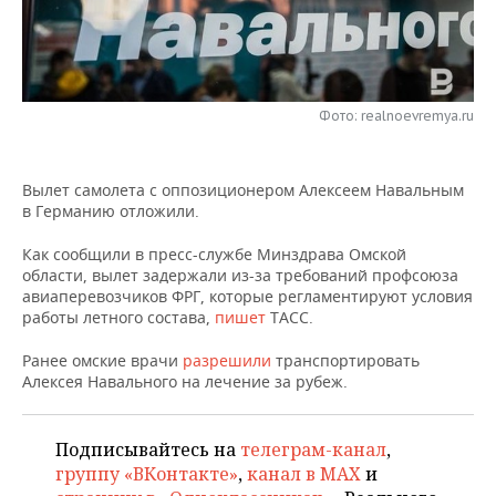
НЕФТЕХИМИЯ
РОЗНИЧНАЯ ТОРГОВЛЯ
НОВОСТИ ТЕХНОЛОГИЙ
МЕРОПРИЯТИЯ
НЕФТЬ
ТРАНСПОРТ
IT
НОВОСТИ МЕРОПРИЯТИЙ
СПОРТ
ОПК
Фото: realnoevremya.ru
УСЛУГИ
МЕДИА
ВЫЕЗДНАЯ РЕДАКЦИЯ
НОВОСТИ СПОРТА
ОБЩЕСТВО
ЭНЕРГЕТИКА
Вылет самолета с оппозиционером Алексеем Навальным
ТЕЛЕКОММУНИКАЦИИ
БИЗНЕС-БРАНЧИ
ФУТБОЛ
НОВОСТИ ОБЩЕСТВА
ФОТОГАЛЕРЕЯ
в Германию отложили.
ONLINE-КОНФЕРЕНЦИИ
ХОККЕЙ
ВЛАСТЬ
СЮЖЕТЫ
Как сообщили в пресс-службе Минздрава Омской
области, вылет задержали из-за требований профсоюза
ОТКРЫТАЯ ЛЕКЦИЯ
БАСКЕТБОЛ
ИНФРАСТРУКТУРА
СПРАВОЧНИК
авиаперевозчиков ФРГ, которые регламентируют условия
работы летного состава,
пишет
ТАСС.
ВОЛЕЙБОЛ
ИСТОРИЯ
СПИСОК ПЕРСОН
ПОЛНАЯ ВЕРСИЯ
Ранее омские врачи
разрешили
транспортировать
Алексея Навального на лечение за рубеж.
КИБЕРСПОРТ
КУЛЬТУРА
СПИСОК КОМПАНИЙ
ФИГУРНОЕ КАТАНИЕ
МЕДИЦИНА
Подписывайтесь на
телеграм-канал
,
группу «ВКонтакте»
,
канал в MAX
и