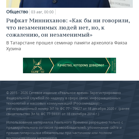
Общество
03 авг, 00:00
Рифкат Минниханов: «Как бы ни говорили,
что незаменимых людей нет, но, к
сожалению, он незаменимый»
В Татарстане прошел семинар памяти археолога Фаяза
Хузина
© 2015 - 2026 Сетевое издание «Реальное время» Зарегистрировано
Федеральной службой по надзору в сфере связи, информационных
технологий и массовых коммуникаций (Роскомнадзор) –
регистрационный номер ЭЛ № ФС 77 - 79627 от 18 декабря 2020 г. (ранее
свидетельство Эл № ФС 77-59331 от 18 сентября 2014 г.)
Использование материалов Реального Времени разрешено только с
предварительного согласия правообладателей, упоминание сайта и
прямая гиперссылка обязательны при частичном или полном
воспроизведении материалов.