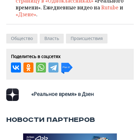
страницу в «Одноклассниках»
«Реального
ВОДНЫЕ ВИДЫ СПОРТА
ОБРАЗОВАНИЕ
времени». Ежедневные видео на
Rutube
и
«Дзене»
.
ХОККЕЙ С МЯЧОМ
ПРОИСШЕСТВИЯ
Общество
Власть
Происшествия
Поделитесь в соцсетях
«Реальное время» в Дзен
НОВОСТИ ПАРТНЕРОВ