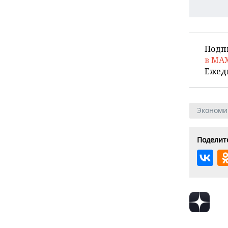
Подп
в MA
Ежед
Экономи
Поделите