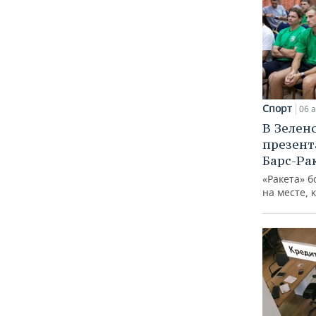
Спорт
06 а
В Зелен
презент
Барс-Ра
«Ракета» б
на месте, 