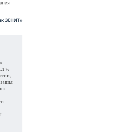
вания
нк ЗЕНИТ»
нк
1,1 %
ссии,
изация
ов-
ги
Т