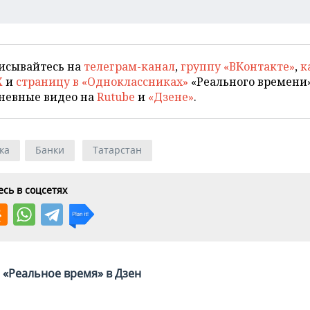
исывайтесь на
телеграм-канал
,
группу «ВКонтакте»
,
к
X
и
страницу в «Одноклассниках»
«Реального времени»
невные видео на
Rutube
и
«Дзене»
.
ка
Банки
Татарстан
сь в соцсетях
«Реальное время» в Дзен