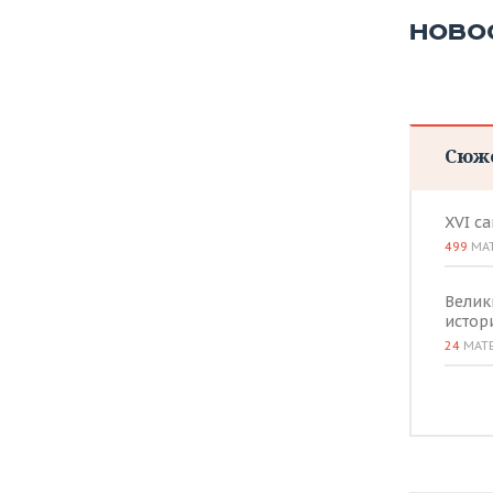
НОВО
Сюж
XVI с
499
МА
Велик
истор
24
МАТ