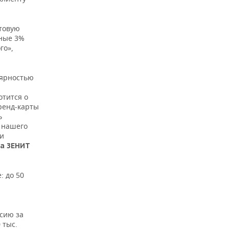
товую
ьные 3%
го»,
лярностью
отится о
бренд-карты
ь
 нашего
 и
ка ЗЕНИТ
: до 50
ссию за
 тыс.