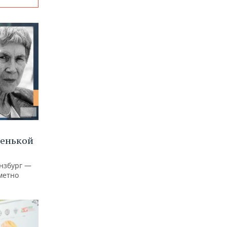
ленькой
нзбург —
аметно