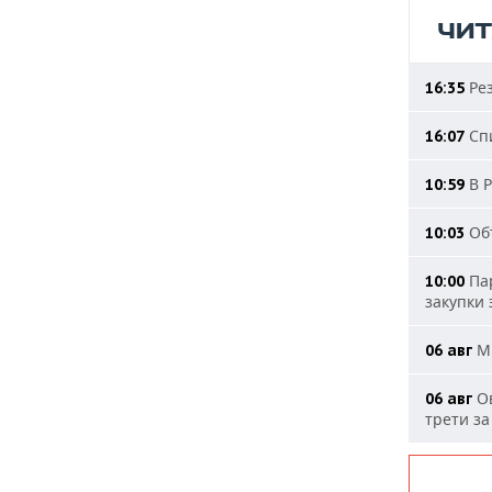
ЧИ
Рез
16:35
Спи
16:07
В Р
10:59
Объ
10:03
Пар
10:00
закупки
МИ
06 авг
Ов
06 авг
трети за