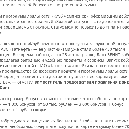
ет начислено 1% бонусов от потраченной суммы.
м программы лояльности «Клуб чемпионов», оформившим дебе
едоставляется несгораемый «Золотой статус» — это дополнител
от совершаемых покупок. Статус можно повысить до «Платиново
%.
а лояльности «Клуб чемпионов» пользуется заслуженной попу
 АЗС «Татнефть» — ее участниками уже стали более 450 тысяч
ьцев. Все время работы, а это 25 лет на рынке, Банк ЗЕНИТ заб
предлагая выгодные и удобные продукты и сервисы. Запуск ко
витие совместной с ПАО «Татнефть» линейки карт и возможност
ь преимущества банковского продукта и программы лояльности
Уверен, что клиенты по достоинству оценят ее характеристики
тва», — отметил
заместитель председателя правления Бан
.
Юрин
ный размер бонусов зависит от ежемесячного оборота по карте
й — 1 000 бонусов, от 50 тыс. рублей — 3 000 бонусов. 1 бонус
ется к 1 рублю скидки.
кобренд-карта выпускается бесплатно. Чтобы не платить коми
ие, необходимо совершать покупки по карте на сумму более 20