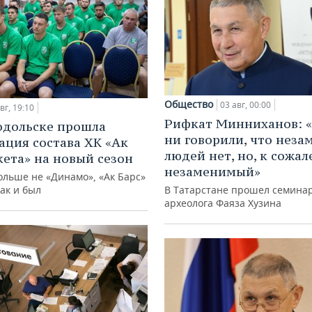
Общество
03 авг, 00:00
вг, 19:10
Рифкат Минниханов: «
одольске прошла
ни говорили, что нез
ация состава ХК «Ак
людей нет, но, к сожал
кета» на новый сезон
незаменимый»
ольше не «Динамо», «Ак Барс»
как и был
В Татарстане прошел семина
археолога Фаяза Хузина