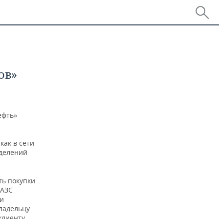
ов»
ефть»
как в сети
тделений
ть покупки
 АЗС
 и
ладельцу
клиенту