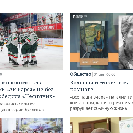
Общество
00
01 авг, 00:00
с молоком»: как
Большая история в ма
ь «Ак Барса» не без
комнате
обедила «Нефтяник»
«Все наши вчера» Наталии Ги
книга о том, как история нез
казались сильнее
разрушает обычную жизнь
цев в серии буллитов