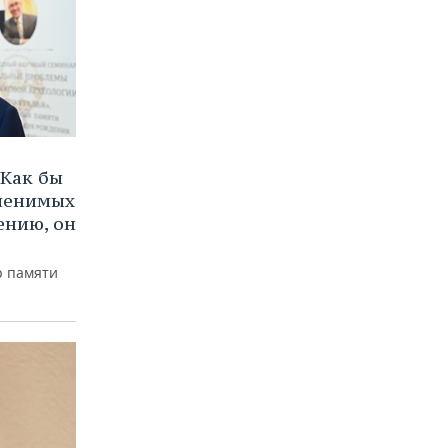
Как бы
аменимых
ению, он
р памяти