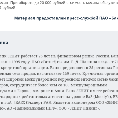
есяц. При обороте до 20 000 рублей стоимость месяца обслужи
9 рублей.
Материал предоставлен пресс-службой ПАО «Ба
вка
анк ЗЕНИТ работает 25 лет на финансовом рынке России. Ба
ван в 1995 году. ПАО «Татнефть» им. В. Д. Шашина владеет 7
 кредитной организации. Банк представлен в 25 регионах Ро
венная сеть продаж насчитывает 139 точек. Кредитная орган
ает широкой международной корреспондентской сетью банк
еров, сотрудничает более чем со 100 международными
тутами в Европе, Америке и Азии. Банк ЗЕНИТ имеет рейтин
народных рейтинговых агентств на уровне Ва3 (Moody's), BB
) и ruА- [RAEX (Эксперт РА)]. Является акционером ООО «ЗЕНИ
с», АО «Национальный НПФ», ООО «ЗЕНИТ Лизинг».