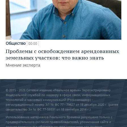
Общество
00:00
Проблемы с освобождением арендованных
земельных участков: что важно знать
Мнение эксперта
© 2015 - 2026 Сетевое издание «Реальное время» Зарегистрировано
Федеральной службой по надзору в сфере связи, информационных
технологий и массовых коммуникаций (Роскомнадзор) –
регистрационный номер ЭЛ № ФС 77 - 79627 от 18 декабря 2020 г. (ранее
свидетельство Эл № ФС 77-59331 от 18 сентября 2014 г.)
Использование материалов Реального Времени разрешено только с
предварительного согласия правообладателей, упоминание сайта и
прямая гиперссылка обязательны при частичном или полном