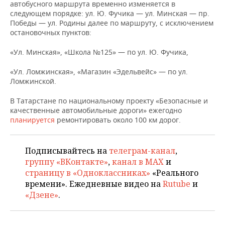
НЕФТЕХИМИЯ
автобусного маршрута временно изменяется в
следующем порядке: ул. Ю. Фучика — ул. Минская — пр.
РОЗНИЧНАЯ ТОРГОВЛЯ
НОВОСТИ ТЕХНОЛОГИЙ
МЕРОПРИЯТИЯ
Победы — ул. Родины далее по маршруту, с исключением
НЕФТЬ
остановочных пунктов:
ТРАНСПОРТ
IT
НОВОСТИ МЕРОПРИЯТИЙ
СПОРТ
ОПК
«Ул. Минская», «Школа №125» — по ул. Ю. Фучика,
УСЛУГИ
МЕДИА
ВЫЕЗДНАЯ РЕДАКЦИЯ
НОВОСТИ СПОРТА
ОБЩЕСТВО
«Ул. Ломжинская», «Магазин «Эдельвейс» — по ул.
ЭНЕРГЕТИКА
Ломжинской.
ТЕЛЕКОММУНИКАЦИИ
БИЗНЕС-БРАНЧИ
ФУТБОЛ
НОВОСТИ ОБЩЕСТВА
ФОТОГАЛЕРЕЯ
В Татарстане по национальному проекту «Безопасные и
качественные автомобильные дороги» ежегодно
ONLINE-КОНФЕРЕНЦИИ
ХОККЕЙ
ВЛАСТЬ
СЮЖЕТЫ
планируется
ремонтировать около 100 км дорог.
ОТКРЫТАЯ ЛЕКЦИЯ
БАСКЕТБОЛ
ИНФРАСТРУКТУРА
СПРАВОЧНИК
Подписывайтесь на
телеграм-канал
,
ВОЛЕЙБОЛ
ИСТОРИЯ
СПИСОК ПЕРСОН
ПОЛНАЯ ВЕРСИЯ
группу «ВКонтакте»
,
канал в MAX
и
страницу в «Одноклассниках»
«Реального
КИБЕРСПОРТ
КУЛЬТУРА
СПИСОК КОМПАНИЙ
времени». Ежедневные видео на
Rutube
и
«Дзене»
.
ФИГУРНОЕ КАТАНИЕ
МЕДИЦИНА