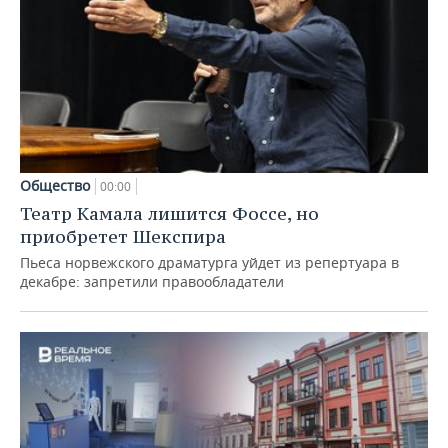
Общество
00:00
Театр Камала лишится Фоссе, но
приобретет Шекспира
Пьеса норвежского драматурга уйдет из репертуара в
декабре: запретили правообладатели