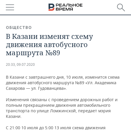
РЕГИОНЫ
ОБЩЕСТВО
В Казани изменят схему
БАШКОРТОСТАН
НОВОСТИ
движения автобусного
ТАТАРСТАН
АНАЛИТИКА
маршрута №89
УДМУРТИЯ
НОВОСТИ АНАЛИТИКИ
ЭКОНОМИКА
20:33, 09.07.2020
ДЕКЛАРАЦИИ О ДОХОДАХ
НОВОСТИ ЭКОНОМИКИ
ПРОМЫШЛЕННОСТЬ
В Казани с завтрашнего дня, 10 июля, изменится схема
движения автобусного маршрута №89 «Ул. Академика
КОРОЛИ ГОСЗАКАЗА ПФО
ФИНАНСЫ
НОВОСТИ
НЕДВИЖИМОСТЬ
Сахарова — ул. Гудованцева».
ПРОМЫШЛЕННОСТИ
Изменения связаны с проведением дорожных работ и
ВУЗЫ ТАТАРСТАНА
БАНКИ
НОВОСТИ НЕДВИЖИМОСТИ
АВТО
полным прекращением движения автомобильного
АГРОПРОМ
транспорта по улице Ломжинской, передает мэрия
КОМУ ПРИНАДЛЕЖАТ
БЮДЖЕТ
НОВОСТИ АВТО
БИЗНЕС
Казани.
ТОРГОВЫЕ ЦЕНТРЫ
МАШИНОСТРОЕНИЕ
ТАТАРСТАНА
С 21:00 10 июля до 5:00 13 июля схема движения
ИНВЕСТИЦИИ
НОВОСТИ БИЗНЕСА
ТЕХНОЛОГИИ