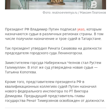
НЕФТЕХИМИЯ
РОЗНИЧНАЯ ТОРГОВЛЯ
НОВОСТИ ТЕХНОЛОГИЙ
МЕРОПРИЯТИЯ
НЕФТЬ
Фото: realnoevremya.ru / Максим Платонов
ТРАНСПОРТ
IT
НОВОСТИ МЕРОПРИЯТИЙ
СПОРТ
ОПК
Президент РФ Владимир Путин подписал
указ
, которым
УСЛУГИ
МЕДИА
ВЫЕЗДНАЯ РЕДАКЦИЯ
НОВОСТИ СПОРТА
ОБЩЕСТВО
назначаются судьи в различных регионах страны. В том
ЭНЕРГЕТИКА
числе получили назначение и трое судей в Татарстане.
ТЕЛЕКОММУНИКАЦИИ
БИЗНЕС-БРАНЧИ
ФУТБОЛ
НОВОСТИ ОБЩЕСТВА
ФОТОГАЛЕРЕЯ
Так президент утвердил Рината Сахавова на должности
председателя городского суда Лениногорска.
ONLINE-КОНФЕРЕНЦИИ
ХОККЕЙ
ВЛАСТЬ
СЮЖЕТЫ
Заместителем горсуда Набережных Челнов стал Рустем
ОТКРЫТАЯ ЛЕКЦИЯ
БАСКЕТБОЛ
ИНФРАСТРУКТУРА
СПРАВОЧНИК
Галимуллин. В этот же суд утверждена новая судья —
Татьяна Копотева.
ВОЛЕЙБОЛ
ИСТОРИЯ
СПИСОК ПЕРСОН
ПОЛНАЯ ВЕРСИЯ
Кроме того, представителем президента РФ в
квалификационных коллегиях судей Путин назначил
КИБЕРСПОРТ
КУЛЬТУРА
СПИСОК КОМПАНИЙ
нового федерального инспектора по РТ Виктора
Демидова. Предыдущий представитель главы
ФИГУРНОЕ КАТАНИЕ
МЕДИЦИНА
государства Ренат Тимерзянов освобожден от должности.