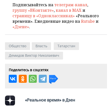
ВОДНЫЕ ВИДЫ СПОРТА
ОБРАЗОВАНИЕ
Подписывайтесь на
телеграм-канал
,
группу «ВКонтакте»
,
канал в MAX
и
ХОККЕЙ С МЯЧОМ
ПРОИСШЕСТВИЯ
страницу в «Одноклассниках»
«Реального
времени». Ежедневные видео на
Rutube
и
«Дзене»
.
Общество
Власть
Татарстан
Демидов Виктор Николаевич
Поделитесь в соцсетях
«Реальное время» в Дзен