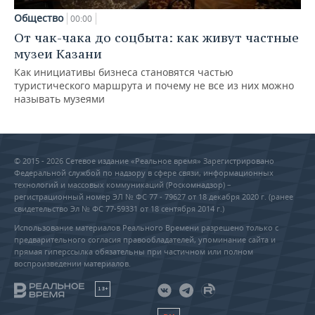
Общество
00:00
От чак-чака до соцбыта: как живут частные
музеи Казани
Как инициативы бизнеса становятся частью
туристического маршрута и почему не все из них можно
называть музеями
© 2015 - 2026 Сетевое издание «Реальное время» Зарегистрировано
Федеральной службой по надзору в сфере связи, информационных
технологий и массовых коммуникаций (Роскомнадзор) –
регистрационный номер ЭЛ № ФС 77 - 79627 от 18 декабря 2020 г. (ранее
свидетельство Эл № ФС 77-59331 от 18 сентября 2014 г.)
Использование материалов Реального Времени разрешено только с
предварительного согласия правообладателей, упоминание сайта и
прямая гиперссылка обязательны при частичном или полном
воспроизведении материалов.
18+