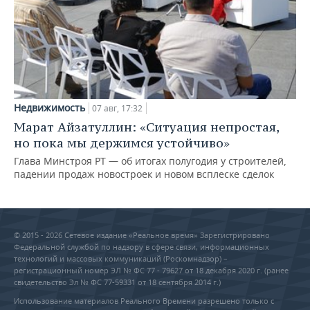
Недвижимость
07 авг, 17:32
Марат Айзатуллин: «Ситуация непростая,
но пока мы держимся устойчиво»
Глава Минстроя РТ — об итогах полугодия у строителей,
падении продаж новостроек и новом всплеске сделок
© 2015 - 2026 Сетевое издание «Реальное время» Зарегистрировано
Федеральной службой по надзору в сфере связи, информационных
технологий и массовых коммуникаций (Роскомнадзор) –
регистрационный номер ЭЛ № ФС 77 - 79627 от 18 декабря 2020 г. (ранее
свидетельство Эл № ФС 77-59331 от 18 сентября 2014 г.)
Использование материалов Реального Времени разрешено только с