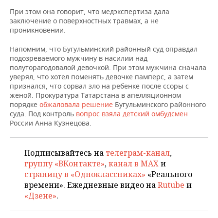
ВОДНЫЕ ВИДЫ СПОРТА
ОБРАЗОВАНИЕ
При этом она говорит, что медэкспертиза дала
заключение о поверхностных травмах, а не
ХОККЕЙ С МЯЧОМ
ПРОИСШЕСТВИЯ
проникновении.
Напомним, что Бугульминский районный суд оправдал
подозреваемого мужчину в насилии над
полуторагодовалой девочкой. При этом мужчина сначала
уверял, что хотел поменять девочке памперс, а затем
признался, что сорвал зло на ребенке после ссоры с
женой. Прокуратура Татарстана в апелляционном
порядке
обжаловала решение
Бугульминского районного
суда. Под контроль
вопрос взяла детский омбудсмен
России Анна Кузнецова.
Подписывайтесь на
телеграм-канал
,
группу «ВКонтакте»
,
канал в MAX
и
страницу в «Одноклассниках»
«Реального
времени». Ежедневные видео на
Rutube
и
«Дзене»
.