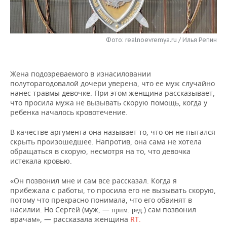
НЕФТЕХИМИЯ
РОЗНИЧНАЯ ТОРГОВЛЯ
НОВОСТИ ТЕХНОЛОГИЙ
МЕРОПРИЯТИЯ
НЕФТЬ
Фото: realnoevremya.ru / Илья Репин
ТРАНСПОРТ
IT
НОВОСТИ МЕРОПРИЯТИЙ
СПОРТ
ОПК
УСЛУГИ
МЕДИА
ВЫЕЗДНАЯ РЕДАКЦИЯ
НОВОСТИ СПОРТА
ОБЩЕСТВО
ЭНЕРГЕТИКА
Жена подозреваемого в изнасиловании
полуторагодовалой дочери уверена, что ее муж случайно
ТЕЛЕКОММУНИКАЦИИ
БИЗНЕС-БРАНЧИ
ФУТБОЛ
НОВОСТИ ОБЩЕСТВА
ФОТОГАЛЕРЕЯ
нанес травмы девочке. При этом женщина рассказывает,
что просила мужа не вызывать скорую помощь, когда у
ONLINE-КОНФЕРЕНЦИИ
ХОККЕЙ
ВЛАСТЬ
СЮЖЕТЫ
ребенка началось кровотечение.
В качестве аргумента она называет то, что он не пытался
ОТКРЫТАЯ ЛЕКЦИЯ
БАСКЕТБОЛ
ИНФРАСТРУКТУРА
СПРАВОЧНИК
скрыть произошедшее. Напротив, она сама не хотела
обращаться в скорую, несмотря на то, что девочка
ВОЛЕЙБОЛ
ИСТОРИЯ
СПИСОК ПЕРСОН
ПОЛНАЯ ВЕРСИЯ
истекала кровью.
«Он позвонил мне и сам все рассказал. Когда я
КИБЕРСПОРТ
КУЛЬТУРА
СПИСОК КОМПАНИЙ
прибежала с работы, то просила его не вызывать скорую,
потому что прекрасно понимала, что его обвинят в
ФИГУРНОЕ КАТАНИЕ
МЕДИЦИНА
насилии. Но Сергей (муж, —
.) сам позвонил
прим. ред
врачам», — рассказала женщина
RT.