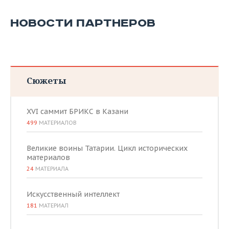
ВОДНЫЕ ВИДЫ СПОРТА
ОБРАЗОВАНИЕ
НОВОСТИ ПАРТНЕРОВ
ХОККЕЙ С МЯЧОМ
ПРОИСШЕСТВИЯ
Сюжеты
XVI саммит БРИКС в Казани
499
МАТЕРИАЛОВ
Великие воины Татарии. Цикл исторических
материалов
24
МАТЕРИАЛА
Искусственный интеллект
181
МАТЕРИАЛ