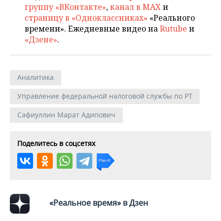
НЕФТЕХИМИЯ
группу «ВКонтакте»
,
канал в MAX
и
страницу в «Одноклассниках»
«Реального
РОЗНИЧНАЯ ТОРГОВЛЯ
НОВОСТИ ТЕХНОЛОГИЙ
МЕРОПРИЯТИЯ
НЕФТЬ
времени». Ежедневные видео на
Rutube
и
«Дзене»
.
ТРАНСПОРТ
IT
НОВОСТИ МЕРОПРИЯТИЙ
СПОРТ
ОПК
УСЛУГИ
МЕДИА
ВЫЕЗДНАЯ РЕДАКЦИЯ
НОВОСТИ СПОРТА
ОБЩЕСТВО
ЭНЕРГЕТИКА
Аналитика
ТЕЛЕКОММУНИКАЦИИ
БИЗНЕС-БРАНЧИ
ФУТБОЛ
НОВОСТИ ОБЩЕСТВА
ФОТОГАЛЕРЕЯ
Управление федеральной налоговой службы по РТ
ONLINE-КОНФЕРЕНЦИИ
ХОККЕЙ
ВЛАСТЬ
СЮЖЕТЫ
Сафиуллин Марат Адипович
ОТКРЫТАЯ ЛЕКЦИЯ
БАСКЕТБОЛ
ИНФРАСТРУКТУРА
СПРАВОЧНИК
Поделитесь в соцсетях
ВОЛЕЙБОЛ
ИСТОРИЯ
СПИСОК ПЕРСОН
ПОЛНАЯ ВЕРСИЯ
КИБЕРСПОРТ
КУЛЬТУРА
СПИСОК КОМПАНИЙ
ФИГУРНОЕ КАТАНИЕ
МЕДИЦИНА
«Реальное время» в Дзен