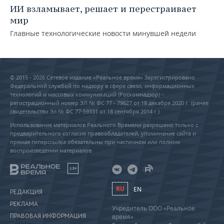
ИИ взламывает, решает и перестраивает
мир
Главные технологические новости минувшей недели
© 2015 - 2026 Сетевое издание «Реальное время» Зарегистрировано
Федеральной службой по надзору в сфере связи, информационных
технологий и массовых коммуникаций (Роскомнадзор) –
регистрационный номер ЭЛ № ФС 77 - 79627 от 18 декабря 2020 г. (ранее
свидетельство Эл № ФС 77-59331 от 18 сентября 2014 г.)
Использование материалов Реального Времени разрешено только с
предварительного согласия правообладателей, упоминание сайта и
прямая гиперссылка обязательны при частичном или полном
воспроизведении материалов.
18+
RU
EN
РЕДАКЦИЯ
РЕКЛАМА
Учредитель ООО «Реальное
ПРАВОВАЯ ИНФОРМАЦИЯ
время»