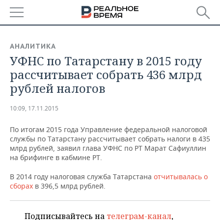
РЕГИОНЫ
АНАЛИТИКА
​УФНС по Татарстану в 2015 году
БАШКОРТОСТАН
НОВОСТИ
рассчитывает собрать 436 млрд
ТАТАРСТАН
АНАЛИТИКА
рублей налогов
УДМУРТИЯ
НОВОСТИ АНАЛИТИКИ
ЭКОНОМИКА
10:09, 17.11.2015
ДЕКЛАРАЦИИ О ДОХОДАХ
НОВОСТИ ЭКОНОМИКИ
ПРОМЫШЛЕННОСТЬ
По итогам 2015 года Управление федеральной налоговой
службы по Татарстану рассчитывает собрать налоги в 435
КОРОЛИ ГОСЗАКАЗА ПФО
ФИНАНСЫ
НОВОСТИ
НЕДВИЖИМОСТЬ
млрд рублей, заявил глава УФНС по РТ Марат Сафиуллин
ПРОМЫШЛЕННОСТИ
на брифинге в кабмине РТ.
ВУЗЫ ТАТАРСТАНА
БАНКИ
НОВОСТИ НЕДВИЖИМОСТИ
АВТО
В 2014 году налоговая служба Татарстана
отчитывалась о
АГРОПРОМ
сборах
в 396,5 млрд рублей.
КОМУ ПРИНАДЛЕЖАТ
БЮДЖЕТ
НОВОСТИ АВТО
БИЗНЕС
ТОРГОВЫЕ ЦЕНТРЫ
МАШИНОСТРОЕНИЕ
ТАТАРСТАНА
ИНВЕСТИЦИИ
НОВОСТИ БИЗНЕСА
Подписывайтесь на
телеграм-канал
,
ТЕХНОЛОГИИ