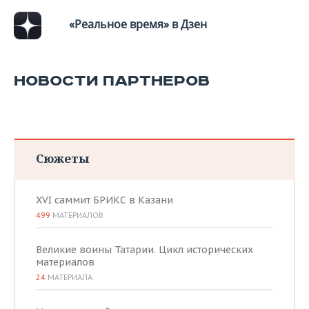
ВОДНЫЕ ВИДЫ СПОРТА
ОБРАЗОВАНИЕ
«Реальное время» в Дзен
ХОККЕЙ С МЯЧОМ
ПРОИСШЕСТВИЯ
НОВОСТИ ПАРТНЕРОВ
Сюжеты
XVI саммит БРИКС в Казани
499
МАТЕРИАЛОВ
Великие воины Татарии. Цикл исторических
материалов
24
МАТЕРИАЛА