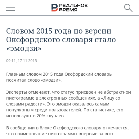
РЕГИОНЫ
​Словом 2015 года по версии
БАШКОРТОСТАН
НОВОСТИ
Оксфордского словаря стало
«эмодзи»
ТАТАРСТАН
АНАЛИТИКА
09:11, 17.11.2015
УДМУРТИЯ
НОВОСТИ АНАЛИТИКИ
ЭКОНОМИКА
Главным словом 2015 года Оксфордский словарь
ДЕКЛАРАЦИИ О ДОХОДАХ
НОВОСТИ ЭКОНОМИКИ
ПРОМЫШЛЕННОСТЬ
посчитал слово «эмодзи».
Эксперты отмечают, что статус присвоен не абстрактной
КОРОЛИ ГОСЗАКАЗА ПФО
ФИНАНСЫ
НОВОСТИ
НЕДВИЖИМОСТЬ
пиктограмме в электронных сообщениях, а «Лицу со
ПРОМЫШЛЕННОСТИ
слезами радости». Это эмодзи оказалось самым
ВУЗЫ ТАТАРСТАНА
БАНКИ
НОВОСТИ НЕДВИЖИМОСТИ
АВТО
популярным среди пользователей. По статистике, его
АГРОПРОМ
используют в 20% случаев.
КОМУ ПРИНАДЛЕЖАТ
БЮДЖЕТ
НОВОСТИ АВТО
БИЗНЕС
ТОРГОВЫЕ ЦЕНТРЫ
МАШИНОСТРОЕНИЕ
В сообщении в блоке Оксфордского словаря отмечается,
ТАТАРСТАНА
что наименование пиктограммы впервые за всю
ИНВЕСТИЦИИ
НОВОСТИ БИЗНЕСА
ТЕХНОЛОГИИ