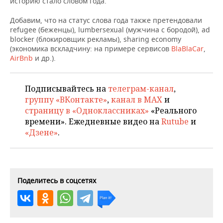
историю стало словом года.
НЕФТЕХИМИЯ
РОЗНИЧНАЯ ТОРГОВЛЯ
НОВОСТИ ТЕХНОЛОГИЙ
МЕРОПРИЯТИЯ
Добавим, что на статус слова года также претендовали
НЕФТЬ
refugee (беженцы), lumbersexual (мужчина с бородой), ad
blocker (блокировщик рекламы), sharing economy
ТРАНСПОРТ
IT
НОВОСТИ МЕРОПРИЯТИЙ
СПОРТ
(экономика вскладчину: на примере сервисов
ОПК
BlaBlaCar
,
AirBnb
и др.).
УСЛУГИ
МЕДИА
ВЫЕЗДНАЯ РЕДАКЦИЯ
НОВОСТИ СПОРТА
ОБЩЕСТВО
ЭНЕРГЕТИКА
ТЕЛЕКОММУНИКАЦИИ
БИЗНЕС-БРАНЧИ
ФУТБОЛ
НОВОСТИ ОБЩЕСТВА
ФОТОГАЛЕРЕЯ
Подписывайтесь на
телеграм-канал
,
группу «ВКонтакте»
,
канал в MAX
и
ONLINE-КОНФЕРЕНЦИИ
ХОККЕЙ
ВЛАСТЬ
страницу в «Одноклассниках»
«Реального
СЮЖЕТЫ
времени». Ежедневные видео на
Rutube
и
«Дзене»
.
ОТКРЫТАЯ ЛЕКЦИЯ
БАСКЕТБОЛ
ИНФРАСТРУКТУРА
СПРАВОЧНИК
ВОЛЕЙБОЛ
ИСТОРИЯ
СПИСОК ПЕРСОН
ПОЛНАЯ ВЕРСИЯ
КИБЕРСПОРТ
КУЛЬТУРА
СПИСОК КОМПАНИЙ
Поделитесь в соцсетях
ФИГУРНОЕ КАТАНИЕ
МЕДИЦИНА