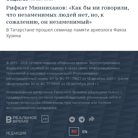
Рифкат Минниханов: «Как бы ни говорили,
что незаменимых людей нет, но, к
сожалению, он незаменимый»
В Татарстане прошел семинар памяти археолога Фаяза
Хузина
© 2015 - 2026 Сетевое издание «Реальное время» Зарегистрировано
Федеральной службой по надзору в сфере связи, информационных
технологий и массовых коммуникаций (Роскомнадзор) –
регистрационный номер ЭЛ № ФС 77 - 79627 от 18 декабря 2020 г. (ранее
свидетельство Эл № ФС 77-59331 от 18 сентября 2014 г.)
Использование материалов Реального Времени разрешено только с
предварительного согласия правообладателей, упоминание сайта и
прямая гиперссылка обязательны при частичном или полном
воспроизведении материалов.
18+
RU
EN
РЕДАКЦИЯ