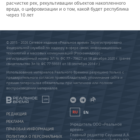
расчистке рек, рекультивации объектов накопленного
вреда, о цифровизации и о том, какой будет республика
через 10 лет
© 2015 - 2026 Сетевое издание «Реальное время» Зарегистрировано
Федеральной службой по надзору в сфере связи, информационных
технологий и массовых коммуникаций (Роскомнадзор) –
регистрационный номер ЭЛ № ФС 77 - 79627 от 18 декабря 2020 г. (ранее
свидетельство Эл № ФС 77-59331 от 18 сентября 2014 г.)
Использование материалов Реального Времени разрешено только с
предварительного согласия правообладателей, упоминание сайта и
прямая гиперссылка обязательны при частичном или полном
воспроизведении материалов.
18+
RU
EN
РЕДАКЦИЯ
РЕКЛАМА
Учредитель ООО «Реальное
ПРАВОВАЯ ИНФОРМАЦИЯ
время»
Главный редактор Саушина А.А.
ПОЛИТИКА О ПЕРСОНАЛЬНЫХ