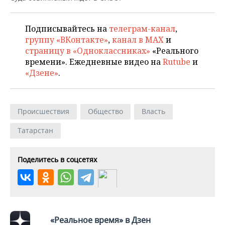
ВОДНЫЕ ВИДЫ СПОРТА
ОБРАЗОВАНИЕ
ХОККЕЙ С МЯЧОМ
ПРОИСШЕСТВИЯ
Подписывайтесь на
телеграм-канал
,
группу «ВКонтакте»
,
канал в MAX
и
страницу в «Одноклассниках»
«Реального
времени». Ежедневные видео на
Rutube
и
«Дзене»
.
Происшествия
Общество
Власть
Татарстан
Поделитесь в соцсетях
«Реальное время» в Дзен