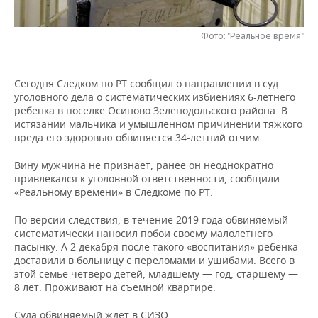
НЕФТЕХИМИЯ
РОЗНИЧНАЯ ТОРГОВЛЯ
НОВОСТИ ТЕХНОЛОГИЙ
МЕРОПРИЯТИЯ
НЕФТЬ
Фото: "Реальное время"
ТРАНСПОРТ
IT
НОВОСТИ МЕРОПРИЯТИЙ
СПОРТ
ОПК
Сегодня Следком по РТ сообщил о направлении в суд
УСЛУГИ
МЕДИА
ВЫЕЗДНАЯ РЕДАКЦИЯ
НОВОСТИ СПОРТА
ОБЩЕСТВО
уголовного дела о систематических избиениях 6-летнего
ЭНЕРГЕТИКА
ребенка в поселке Осиново Зеленодольского района. В
ТЕЛЕКОММУНИКАЦИИ
БИЗНЕС-БРАНЧИ
ФУТБОЛ
НОВОСТИ ОБЩЕСТВА
истязании мальчика и умышленном причинении тяжкого
ФОТОГАЛЕРЕЯ
вреда его здоровью обвиняется 34-летний отчим.
ONLINE-КОНФЕРЕНЦИИ
ХОККЕЙ
ВЛАСТЬ
СЮЖЕТЫ
Вину мужчина не признает, ранее он неоднократно
привлекался к уголовной ответственности, сообщили
ОТКРЫТАЯ ЛЕКЦИЯ
БАСКЕТБОЛ
ИНФРАСТРУКТУРА
СПРАВОЧНИК
«Реальному времени» в Следкоме по РТ.
По версии следствия, в течение 2019 года обвиняемый
ВОЛЕЙБОЛ
ИСТОРИЯ
СПИСОК ПЕРСОН
ПОЛНАЯ ВЕРСИЯ
систематически наносил побои своему малолетнего
пасынку. А 2 декабря после такого «воспитания» ребенка
КИБЕРСПОРТ
КУЛЬТУРА
СПИСОК КОМПАНИЙ
доставили в больницу с переломами и ушибами. Всего в
этой семье четверо детей, младшему — год, старшему —
ФИГУРНОЕ КАТАНИЕ
МЕДИЦИНА
8 лет. Проживают на съемной квартире.
Суда обвиняемый ждет в СИЗО.