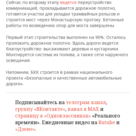
НЕФТЕХИМИЯ
Сейчас по второму этапу
ведется
переустройство
коммуникаций, прокладывается дорожное полотно,
РОЗНИЧНАЯ ТОРГОВЛЯ
НОВОСТИ ТЕХНОЛОГИЙ
МЕРОПРИЯТИЯ
готовятся участки для укладки трамвайных рельсов и
НЕФТЬ
строится мост через Монастырскую протоку. Бетонные
ТРАНСПОРТ
IT
НОВОСТИ МЕРОПРИЯТИЙ
СПОРТ
работы по возведению опор для моста завершены.
ОПК
Первый этап строительства выполнен на 90%. Осталось
УСЛУГИ
МЕДИА
ВЫЕЗДНАЯ РЕДАКЦИЯ
НОВОСТИ СПОРТА
ОБЩЕСТВО
проложить дорожное полотно. Вдоль дороги ведется
ЭНЕРГЕТИКА
благоустройство: высаживают деревья и кустарники.
ТЕЛЕКОММУНИКАЦИИ
БИЗНЕС-БРАНЧИ
ФУТБОЛ
НОВОСТИ ОБЩЕСТВА
ФОТОГАЛЕРЕЯ
Монтируется система их полива, а также сети наружного
освещения.
ONLINE-КОНФЕРЕНЦИИ
ХОККЕЙ
ВЛАСТЬ
СЮЖЕТЫ
Напомним, БКК строится в рамках национального
проекта «Безопасные и качественные автомобильные
ОТКРЫТАЯ ЛЕКЦИЯ
БАСКЕТБОЛ
ИНФРАСТРУКТУРА
СПРАВОЧНИК
дороги».
ВОЛЕЙБОЛ
ИСТОРИЯ
СПИСОК ПЕРСОН
ПОЛНАЯ ВЕРСИЯ
Подписывайтесь на
телеграм-канал
,
группу «ВКонтакте»
,
канал в MAX
и
КИБЕРСПОРТ
КУЛЬТУРА
СПИСОК КОМПАНИЙ
страницу в «Одноклассниках»
«Реального
времени». Ежедневные видео на
Rutube
и
ФИГУРНОЕ КАТАНИЕ
МЕДИЦИНА
«Дзене»
.