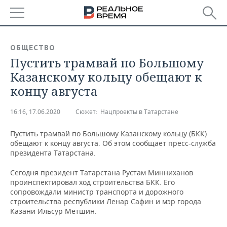
РЕГИОНЫ
ОБЩЕСТВО
Пустить трамвай по Большому
БАШКОРТОСТАН
НОВОСТИ
Казанскому кольцу обещают к
ТАТАРСТАН
АНАЛИТИКА
концу августа
УДМУРТИЯ
НОВОСТИ АНАЛИТИКИ
ЭКОНОМИКА
16:16, 17.06.2020
Сюжет:
Нацпроекты в Татарстане
ДЕКЛАРАЦИИ О ДОХОДАХ
НОВОСТИ ЭКОНОМИКИ
ПРОМЫШЛЕННОСТЬ
Пустить трамвай по Большому Казанскому кольцу (БКК)
обещают к концу августа. Об этом сообщает пресс-служба
КОРОЛИ ГОСЗАКАЗА ПФО
ФИНАНСЫ
НОВОСТИ
НЕДВИЖИМОСТЬ
президента Татарстана.
ПРОМЫШЛЕННОСТИ
Сегодня президент Татарстана Рустам Минниханов
ВУЗЫ ТАТАРСТАНА
БАНКИ
НОВОСТИ НЕДВИЖИМОСТИ
АВТО
проинспектировал ход строительства БКК. Его
АГРОПРОМ
сопровождали министр транспорта и дорожного
КОМУ ПРИНАДЛЕЖАТ
БЮДЖЕТ
НОВОСТИ АВТО
БИЗНЕС
строительства республики Ленар Сафин и мэр города
ТОРГОВЫЕ ЦЕНТРЫ
МАШИНОСТРОЕНИЕ
Казани Ильсур Метшин.
ТАТАРСТАНА
ИНВЕСТИЦИИ
НОВОСТИ БИЗНЕСА
ТЕХНОЛОГИИ