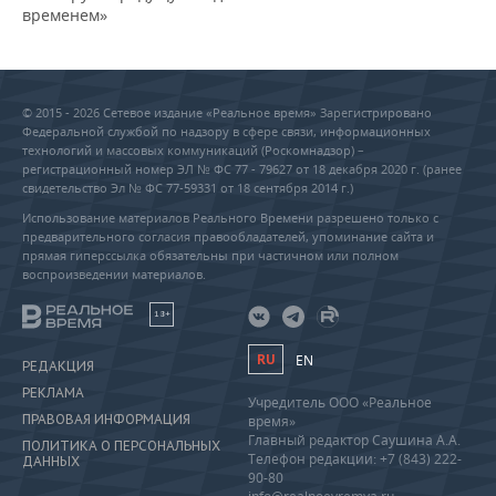
временем»
© 2015 - 2026 Сетевое издание «Реальное время» Зарегистрировано
Федеральной службой по надзору в сфере связи, информационных
технологий и массовых коммуникаций (Роскомнадзор) –
регистрационный номер ЭЛ № ФС 77 - 79627 от 18 декабря 2020 г. (ранее
свидетельство Эл № ФС 77-59331 от 18 сентября 2014 г.)
Использование материалов Реального Времени разрешено только с
предварительного согласия правообладателей, упоминание сайта и
прямая гиперссылка обязательны при частичном или полном
воспроизведении материалов.
18+
RU
EN
РЕДАКЦИЯ
РЕКЛАМА
Учредитель ООО «Реальное
ПРАВОВАЯ ИНФОРМАЦИЯ
время»
Главный редактор Саушина А.А.
ПОЛИТИКА О ПЕРСОНАЛЬНЫХ
Телефон редакции: +7 (843) 222-
ДАННЫХ
90-80