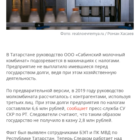
НЕФТЕХИМИЯ
РОЗНИЧНАЯ ТОРГОВЛЯ
НОВОСТИ ТЕХНОЛОГИЙ
МЕРОПРИЯТИЯ
НЕФТЬ
ТРАНСПОРТ
IT
НОВОСТИ МЕРОПРИЯТИЙ
СПОРТ
ОПК
Фото: realnoevremya.ru / Роман Хасаев
УСЛУГИ
МЕДИА
ВЫЕЗДНАЯ РЕДАКЦИЯ
НОВОСТИ СПОРТА
ОБЩЕСТВО
ЭНЕРГЕТИКА
В Татарстане руководство ООО «Сабинский молочный
ТЕЛЕКОММУНИКАЦИИ
БИЗНЕС-БРАНЧИ
ФУТБОЛ
НОВОСТИ ОБЩЕСТВА
ФОТОГАЛЕРЕЯ
комбинат» подозревается в махинациях с налогами.
Предприятие не выплатило имевшиеся перед
ONLINE-КОНФЕРЕНЦИИ
ХОККЕЙ
ВЛАСТЬ
СЮЖЕТЫ
государством долги, ведя при этом хозяйственную
деятельность.
ОТКРЫТАЯ ЛЕКЦИЯ
БАСКЕТБОЛ
ИНФРАСТРУКТУРА
СПРАВОЧНИК
По предварительной версии, в 2019 году руководство
молкомбината рассчиталось с контрагентами, используя
ВОЛЕЙБОЛ
ИСТОРИЯ
СПИСОК ПЕРСОН
ПОЛНАЯ ВЕРСИЯ
третьих лиц. При этом долги предприятия по налогам
составляли 6,6 млн рублей,
сообщает
пресс-служба СУ
КИБЕРСПОРТ
КУЛЬТУРА
СПИСОК КОМПАНИЙ
СКР по РТ. Следователи считают, что таким образом
государство не получило в казну 2,8 млн рублей.
ФИГУРНОЕ КАТАНИЕ
МЕДИЦИНА
Факт был выявлен сотрудниками БЭП и ПК МВД по
Республике Татарстан. Теперь Следком работает над