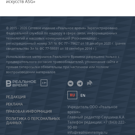
искусств ASG»
© 2015 - 2026 Сетевое издание «Реальное время» Зарегистрировано
Федеральной службой по надзору в сфере связи, информационных
технологий и массовых коммуникаций (Роскомнадзор) –
регистрационный номер ЭЛ № ФС 77 - 79627 от 18 декабря 2020 г. (ранее
свидетельство Эл № ФС 77-59331 от 18 сентября 2014 г.)
Использование материалов Реального Времени разрешено только с
предварительного согласия правообладателей, упоминание сайта и
прямая гиперссылка обязательны при частичном или полном
воспроизведении материалов.
18+
RU
EN
РЕДАКЦИЯ
РЕКЛАМА
Учредитель ООО «Реальное
ПРАВОВАЯ ИНФОРМАЦИЯ
время»
Главный редактор Саушина А.А.
ПОЛИТИКА О ПЕРСОНАЛЬНЫХ
Телефон редакции: +7 (843) 222-
ДАННЫХ
90-80
info@realnoevremya.ru