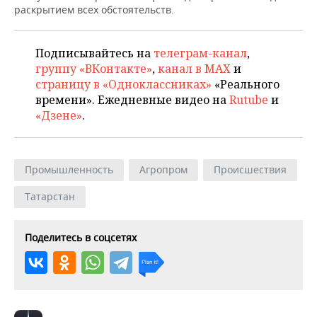
ВОДНЫЕ ВИДЫ СПОРТА
ОБРАЗОВАНИЕ
раскрытием всех обстоятельств.
ХОККЕЙ С МЯЧОМ
ПРОИСШЕСТВИЯ
Подписывайтесь на
телеграм-канал
,
группу «ВКонтакте»
,
канал в MAX
и
страницу в «Одноклассниках»
«Реального
времени». Ежедневные видео на
Rutube
и
«Дзене»
.
Промышленность
Агропром
Происшествия
Татарстан
Поделитесь в соцсетях