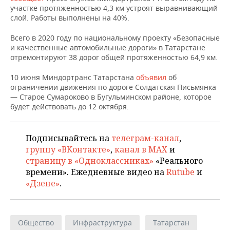
НЕФТЕХИМИЯ
участке протяженностью 4,3 км устроят выравнивающий
слой. Работы выполнены на 40%.
РОЗНИЧНАЯ ТОРГОВЛЯ
НОВОСТИ ТЕХНОЛОГИЙ
МЕРОПРИЯТИЯ
НЕФТЬ
Всего в 2020 году по национальному проекту «Безопасные
ТРАНСПОРТ
IT
НОВОСТИ МЕРОПРИЯТИЙ
СПОРТ
и качественные автомобильные дороги» в Татарстане
ОПК
отремонтируют 38 дорог общей протяженностью 64,9 км.
УСЛУГИ
МЕДИА
ВЫЕЗДНАЯ РЕДАКЦИЯ
НОВОСТИ СПОРТА
ОБЩЕСТВО
ЭНЕРГЕТИКА
10 июня Миндортранс Татарстана
объявил
об
ограничении движения по дороге Солдатская Письмянка
ТЕЛЕКОММУНИКАЦИИ
БИЗНЕС-БРАНЧИ
ФУТБОЛ
НОВОСТИ ОБЩЕСТВА
ФОТОГАЛЕРЕЯ
— Старое Сумароково в Бугульминском районе, которое
будет действовать до 12 октября.
ONLINE-КОНФЕРЕНЦИИ
ХОККЕЙ
ВЛАСТЬ
СЮЖЕТЫ
ОТКРЫТАЯ ЛЕКЦИЯ
БАСКЕТБОЛ
ИНФРАСТРУКТУРА
СПРАВОЧНИК
Подписывайтесь на
телеграм-канал
,
группу «ВКонтакте»
,
канал в MAX
и
страницу в «Одноклассниках»
«Реального
ВОЛЕЙБОЛ
ИСТОРИЯ
СПИСОК ПЕРСОН
ПОЛНАЯ ВЕРСИЯ
времени». Ежедневные видео на
Rutube
и
«Дзене»
.
КИБЕРСПОРТ
КУЛЬТУРА
СПИСОК КОМПАНИЙ
ФИГУРНОЕ КАТАНИЕ
МЕДИЦИНА
Общество
Инфраструктура
Татарстан