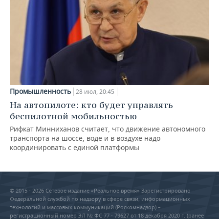
Промышленность
28 июл, 20:45
На автопилоте: кто будет управлять
беспилотной мобильностью
Рифкат Минниханов считает, что движение автономного
транспорта на шоссе, воде и в воздухе надо
координировать с единой платформы
© 2015 - 2026 Сетевое издание «Реальное время» Зарегистрировано
Федеральной службой по надзору в сфере связи, информационных
технологий и массовых коммуникаций (Роскомнадзор) –
регистрационный номер ЭЛ № ФС 77 - 79627 от 18 декабря 2020 г. (ранее