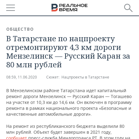
РЕГИОНЫ
ОБЩЕСТВО
В Татарстане по нацпроекту
БАШКОРТОСТАН
НОВОСТИ
отремонтируют 4,3 км дороги
ТАТАРСТАН
АНАЛИТИКА
Мензелинск — Русский Каран за
80 млн рублей
УДМУРТИЯ
НОВОСТИ АНАЛИТИКИ
ЭКОНОМИКА
08:59, 11.06.2020
Сюжет:
Нацпроекты в Татарстане
ДЕКЛАРАЦИИ О ДОХОДАХ
НОВОСТИ ЭКОНОМИКИ
ПРОМЫШЛЕННОСТЬ
В Мензелинском районе Татарстана идет капитальный
КОРОЛИ ГОСЗАКАЗА ПФО
ФИНАНСЫ
НОВОСТИ
НЕДВИЖИМОСТЬ
ремонт дороги Мензелинск — Русский Каран — Тогашево
ПРОМЫШЛЕННОСТИ
на участке от 10,3 км до 14,6 км. Он включен в программу
ВУЗЫ ТАТАРСТАНА
БАНКИ
НОВОСТИ НЕДВИЖИМОСТИ
АВТО
ремонта в рамках национального проекта «Безопасные и
АГРОПРОМ
качественные автомобильные дороги».
КОМУ ПРИНАДЛЕЖАТ
БЮДЖЕТ
НОВОСТИ АВТО
БИЗНЕС
На ремонт из республиканского бюджета выделили 80
ТОРГОВЫЕ ЦЕНТРЫ
МАШИНОСТРОЕНИЕ
ТАТАРСТАНА
млн рублей. Объект будет завершен в 2021 году,
ИНВЕСТИЦИИ
НОВОСТИ БИЗНЕСА
ТЕХНОЛОГИИ
сообщает
пресс-служба Миндортранса РТ. В этом году на