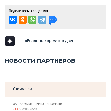
ВОДНЫЕ ВИДЫ СПОРТА
ОБРАЗОВАНИЕ
Поделитесь в соцсетях
ХОККЕЙ С МЯЧОМ
ПРОИСШЕСТВИЯ
«Реальное время» в Дзен
НОВОСТИ ПАРТНЕРОВ
Сюжеты
XVI саммит БРИКС в Казани
499
МАТЕРИАЛОВ