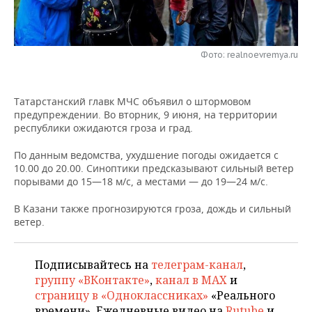
НЕФТЕХИМИЯ
РОЗНИЧНАЯ ТОРГОВЛЯ
НОВОСТИ ТЕХНОЛОГИЙ
МЕРОПРИЯТИЯ
НЕФТЬ
Фото: realnoevremya.ru
ТРАНСПОРТ
IT
НОВОСТИ МЕРОПРИЯТИЙ
СПОРТ
ОПК
УСЛУГИ
МЕДИА
ВЫЕЗДНАЯ РЕДАКЦИЯ
НОВОСТИ СПОРТА
ОБЩЕСТВО
ЭНЕРГЕТИКА
Татарстанский главк МЧС объявил о штормовом
предупреждении. Во вторник, 9 июня, на территории
ТЕЛЕКОММУНИКАЦИИ
БИЗНЕС-БРАНЧИ
ФУТБОЛ
НОВОСТИ ОБЩЕСТВА
ФОТОГАЛЕРЕЯ
республики ожидаются гроза и град.
ONLINE-КОНФЕРЕНЦИИ
ХОККЕЙ
ВЛАСТЬ
СЮЖЕТЫ
По данным ведомства, ухудшение погоды ожидается с
10.00 до 20.00. Синоптики предсказывают сильный ветер
порывами до 15—18 м/с, а местами — до 19—24 м/с.
ОТКРЫТАЯ ЛЕКЦИЯ
БАСКЕТБОЛ
ИНФРАСТРУКТУРА
СПРАВОЧНИК
В Казани также прогнозируются гроза, дождь и сильный
ВОЛЕЙБОЛ
ИСТОРИЯ
СПИСОК ПЕРСОН
ПОЛНАЯ ВЕРСИЯ
ветер.
КИБЕРСПОРТ
КУЛЬТУРА
СПИСОК КОМПАНИЙ
Подписывайтесь на
телеграм-канал
,
группу «ВКонтакте»
,
канал в MAX
и
ФИГУРНОЕ КАТАНИЕ
МЕДИЦИНА
страницу в «Одноклассниках»
«Реального
времени». Ежедневные видео на
Rutube
и