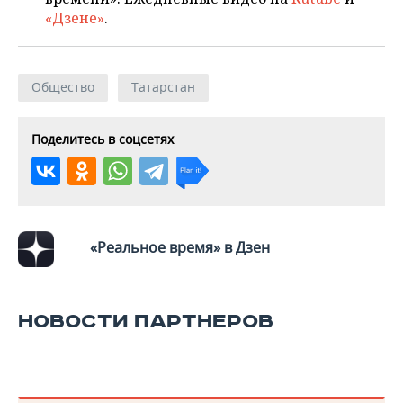
ВОДНЫЕ ВИДЫ СПОРТА
ОБРАЗОВАНИЕ
«Дзене»
.
ХОККЕЙ С МЯЧОМ
ПРОИСШЕСТВИЯ
Общество
Татарстан
Поделитесь в соцсетях
«Реальное время» в Дзен
НОВОСТИ ПАРТНЕРОВ