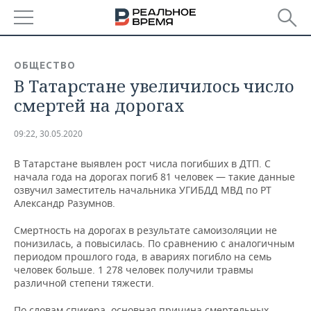
РЕГИОНЫ
ОБЩЕСТВО
В Татарстане увеличилось число
БАШКОРТОСТАН
НОВОСТИ
смертей на дорогах
ТАТАРСТАН
АНАЛИТИКА
09:22, 30.05.2020
УДМУРТИЯ
НОВОСТИ АНАЛИТИКИ
ЭКОНОМИКА
В Татарстане выявлен рост числа погибших в ДТП. С
начала года на дорогах погиб 81 человек — такие данные
ДЕКЛАРАЦИИ О ДОХОДАХ
НОВОСТИ ЭКОНОМИКИ
ПРОМЫШЛЕННОСТЬ
озвучил заместитель начальника УГИБДД МВД по РТ
Александр Разумнов.
КОРОЛИ ГОСЗАКАЗА ПФО
ФИНАНСЫ
НОВОСТИ
НЕДВИЖИМОСТЬ
ПРОМЫШЛЕННОСТИ
Смертность на дорогах в результате самоизоляции не
ВУЗЫ ТАТАРСТАНА
БАНКИ
НОВОСТИ НЕДВИЖИМОСТИ
АВТО
понизилась, а повысилась. По сравнению с аналогичным
АГРОПРОМ
периодом прошлого года, в авариях погибло на семь
человек больше. 1 278 человек получили травмы
КОМУ ПРИНАДЛЕЖАТ
БЮДЖЕТ
НОВОСТИ АВТО
БИЗНЕС
различной степени тяжести.
ТОРГОВЫЕ ЦЕНТРЫ
МАШИНОСТРОЕНИЕ
ТАТАРСТАНА
ИНВЕСТИЦИИ
НОВОСТИ БИЗНЕСА
ТЕХНОЛОГИИ
По словам спикера, основная причина смертельных