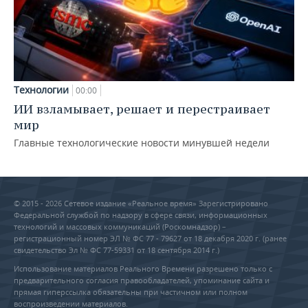
Технологии
00:00
ИИ взламывает, решает и перестраивает
мир
Главные технологические новости минувшей недели
© 2015 - 2026 Сетевое издание «Реальное время» Зарегистрировано
Федеральной службой по надзору в сфере связи, информационных
технологий и массовых коммуникаций (Роскомнадзор) –
регистрационный номер ЭЛ № ФС 77 - 79627 от 18 декабря 2020 г. (ранее
свидетельство Эл № ФС 77-59331 от 18 сентября 2014 г.)
Использование материалов Реального Времени разрешено только с
предварительного согласия правообладателей, упоминание сайта и
прямая гиперссылка обязательны при частичном или полном
воспроизведении материалов.