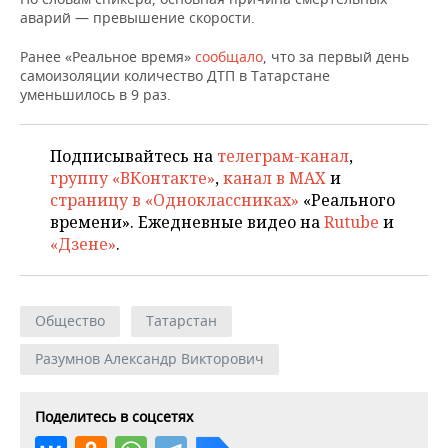
НЕФТЕХИМИЯ
аварий — превышение скорости.
РОЗНИЧНАЯ ТОРГОВЛЯ
НОВОСТИ ТЕХНОЛОГИЙ
МЕРОПРИЯТИЯ
НЕФТЬ
Ранее «Реальное время»
сообщало
, что за первый день
самоизоляции количество ДТП в Татарстане
ТРАНСПОРТ
IT
НОВОСТИ МЕРОПРИЯТИЙ
СПОРТ
уменьшилось в 9 раз.
ОПК
УСЛУГИ
МЕДИА
ВЫЕЗДНАЯ РЕДАКЦИЯ
НОВОСТИ СПОРТА
ОБЩЕСТВО
ЭНЕРГЕТИКА
Подписывайтесь на
телеграм-канал
,
ТЕЛЕКОММУНИКАЦИИ
БИЗНЕС-БРАНЧИ
ФУТБОЛ
НОВОСТИ ОБЩЕСТВА
ФОТОГАЛЕРЕЯ
группу «ВКонтакте»
,
канал в MAX
и
страницу в «Одноклассниках»
«Реального
ONLINE-КОНФЕРЕНЦИИ
ХОККЕЙ
ВЛАСТЬ
времени». Ежедневные видео на
Rutube
и
СЮЖЕТЫ
«Дзене»
.
ОТКРЫТАЯ ЛЕКЦИЯ
БАСКЕТБОЛ
ИНФРАСТРУКТУРА
СПРАВОЧНИК
ВОЛЕЙБОЛ
ИСТОРИЯ
СПИСОК ПЕРСОН
ПОЛНАЯ ВЕРСИЯ
Общество
Татарстан
КИБЕРСПОРТ
КУЛЬТУРА
СПИСОК КОМПАНИЙ
Разумнов Александр Викторович
ФИГУРНОЕ КАТАНИЕ
МЕДИЦИНА
Поделитесь в соцсетях