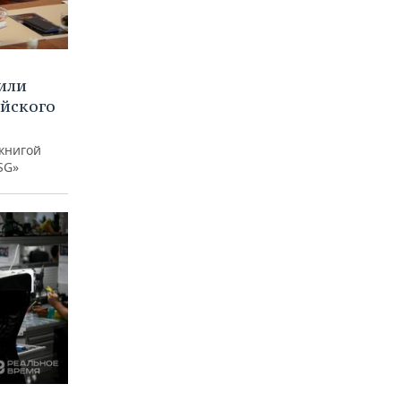
или
ийского
книгой
SG»