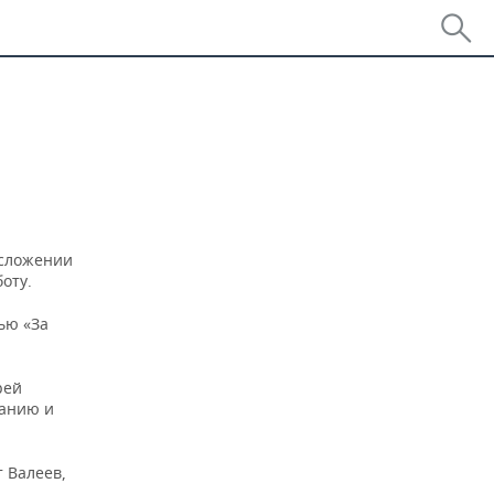
 сложении
оту.
ью «За
рей
ланию и
 Валеев,