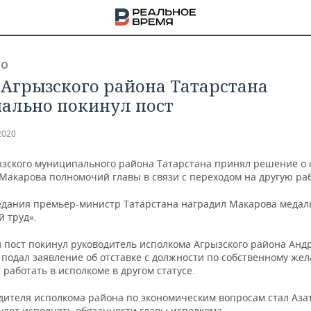
ВО
 Агрызского района Татарстана
ально покинул пост
2020
ызского муниципального района Татарстана принял решение о
Макарова полномочий главы в связи с переходом на другую раб
седания премьер-министр Татарстана наградил Макарова медал
̆ труд».
й пост покинул руководитель исполкома Агрызского района Анд
 подал заявление об отставке с должности по собственному же
работать в исполкоме в другом статусе.
НА
дителя исполкома района по экономическим вопросам стал Азат
удет исполнять обязанности главы исполкома.