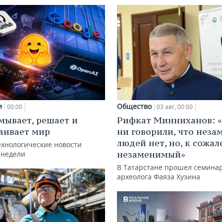
и
Общество
00:00
03 авг, 00:00
мывает, решает и
Рифкат Минниханов: «
аивает мир
ни говорили, что нез
людей нет, но, к сожал
ехнологические новости
незаменимый»
 недели
В Татарстане прошел семина
археолога Фаяза Хузина