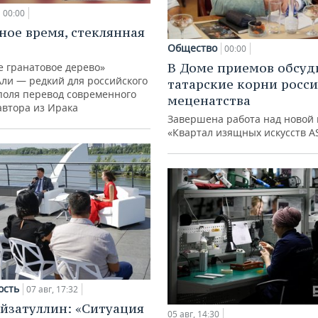
00:00
ное время, стеклянная
Общество
00:00
В Доме приемов обсуд
е гранатовое дерево»
Али — редкий для российского
татарские корни росс
поля перевод современного
меценатства
автора из Ирака
Завершена работа над новой 
«Квартал изящных искусств A
ость
07 авг, 17:32
йзатуллин: «Ситуация
05 авг, 14:30