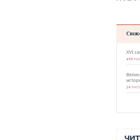
ВОДНЫЕ ВИДЫ СПОРТА
ОБРАЗОВАНИЕ
ХОККЕЙ С МЯЧОМ
ПРОИСШЕСТВИЯ
Сюж
XVI с
499
МА
Велик
истор
24
МАТ
ЧИ