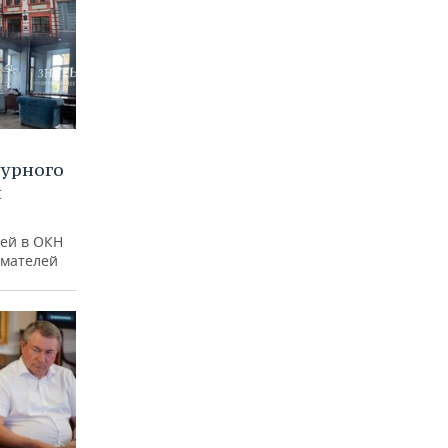
турного
и
ей в ОКН
имателей