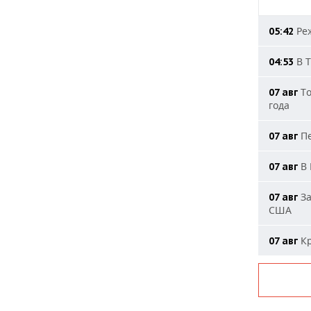
Реж
05:42
В Т
04:53
То
07 авг
года
Пе
07 авг
В 
07 авг
За
07 авг
США
Кр
07 авг