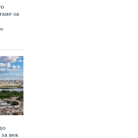
го
тане за
ем
до
 за век