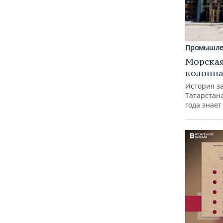
Промышле
Морская
колонн
История з
Татарстан
года знает