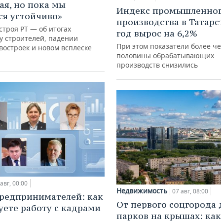
ая, но пока мы
Индекс промышленно
я устойчиво»
производства в Татарс
троя РТ — об итогах
год вырос на 6,2%
у строителей, падении
При этом показатели более ч
востроек и новом всплеске
половины обрабатывающих
производств снизились
авг, 00:00
Недвижимость
07 авг, 08:00
редпринимателей: как
От первого соцгорода 
уете работу с кадрами
парков на крышах: как