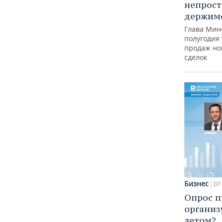
непрост
держимс
Глава Минс
полугодия 
продаж но
сделок
Бизнес
07 
Опрос п
организ
летом?