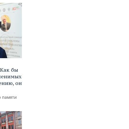
Как бы
аменимых
ению, он
р памяти