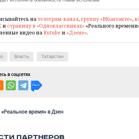
исывайтесь на
телеграм-канал
,
группу «ВКонтакте»
,
к
X
и
страницу в «Одноклассниках»
«Реального времени»
невные видео на
Rutube
и
«Дзене»
.
во
Власть
Татарстан
сь в соцсетях
«Реальное время» в Дзен
СТИ ПАРТНЕРОВ