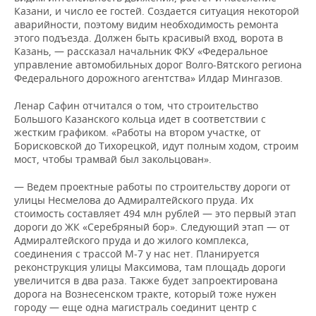
Казани, и число ее гостей. Создается ситуация некоторой
аварийности, поэтому видим необходимость ремонта
этого подъезда. Должен быть красивый вход, ворота в
Казань, — рассказал начальник ФКУ «Федеральное
управление автомобильных дорог Волго-Вятского региона
Федерального дорожного агентства» Илдар Мингазов.
Ленар Сафин отчитался о том, что строительство
Большого Казанского кольца идет в соответствии с
жестким графиком. «Работы на втором участке, от
Борисковской до Тихорецкой, идут полным ходом, строим
мост, чтобы трамвай был закольцован».
— Ведем проектные работы по строительству дороги от
улицы Несмелова до Адмиралтейского пруда. Их
стоимость составляет 494 млн рублей — это первый этап
дороги до ЖК «Серебряный бор». Следующий этап — от
Адмиралтейского пруда и до жилого комплекса,
соединения с трассой М-7 у нас нет. Планируется
реконструкция улицы Максимова, там площадь дороги
увеличится в два раза. Также будет запроектирована
дорога на Вознесенском тракте, который тоже нужен
городу — еще одна магистраль соединит центр с