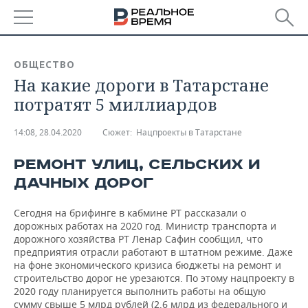
РЕГИОНЫ
ОБЩЕСТВО
На какие дороги в Татарстане
БАШКОРТОСТАН
НОВОСТИ
потратят 5 миллиардов
ТАТАРСТАН
АНАЛИТИКА
14:08, 28.04.2020
Сюжет:
Нацпроекты в Татарстане
УДМУРТИЯ
НОВОСТИ АНАЛИТИКИ
ЭКОНОМИКА
РЕМОНТ УЛИЦ, СЕЛЬСКИХ И
ДЕКЛАРАЦИИ О ДОХОДАХ
НОВОСТИ ЭКОНОМИКИ
ПРОМЫШЛЕННОСТЬ
ДАЧНЫХ ДОРОГ
КОРОЛИ ГОСЗАКАЗА ПФО
ФИНАНСЫ
НОВОСТИ
НЕДВИЖИМОСТЬ
Сегодня на брифинге в кабмине РТ рассказали о
ПРОМЫШЛЕННОСТИ
дорожных работах на 2020 год. Министр транспорта и
ВУЗЫ ТАТАРСТАНА
БАНКИ
НОВОСТИ НЕДВИЖИМОСТИ
АВТО
дорожного хозяйства РТ Ленар Сафин сообщил, что
АГРОПРОМ
предприятия отрасли работают в штатном режиме. Даже
на фоне экономического кризиса бюджеты на ремонт и
КОМУ ПРИНАДЛЕЖАТ
БЮДЖЕТ
НОВОСТИ АВТО
БИЗНЕС
строительство дорог не урезаются. По этому нацпроекту в
ТОРГОВЫЕ ЦЕНТРЫ
МАШИНОСТРОЕНИЕ
ТАТАРСТАНА
2020 году планируется выполнить работы на общую
ИНВЕСТИЦИИ
НОВОСТИ БИЗНЕСА
ТЕХНОЛОГИИ
сумму свыше 5 млрд рублей (2,6 млрд из федерального и