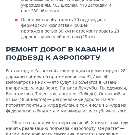
ВОДНЫЕ ВИДЫ СПОРТА
ОБРАЗОВАНИЕ
учреждениям, 463 школам, 410 детсадам и
еще 280 объектам.
ХОККЕЙ С МЯЧОМ
ПРОИСШЕСТВИЯ
Планируется обустроить 30 подъездов к
фермерским хозяйствам (общей
протяженностью 30 км) и отремонтировать 28
дорог к садовым обществам (25 км).
РЕМОНТ ДОРОГ В КАЗАНИ И
ПОДЪЕЗД К АЭРОПОРТУ
В этом году в Казанской агломерации отремонтируют 28
дорожных объектов протяженностью 91,7 км. 40
километров из них — это будут 10 объектов в Казани
(например, улицы Зорге, Патриса Лумумбы, Гвардейская,
Болотникова, Тэцевская, проспект Победы). Оставшийся
51 км (18 объектов) — региональные дороги. На это
потратят почти 2,5 млрд рублей, в том числе 1,5 млрд из
федерального бюджета и миллиард из республиканского.
— Объекты планируем с перспективой. Хотим в этом году
начать реализацию подъезда к аэропорту. Он растет —
видим интенсивность движения, растет и население