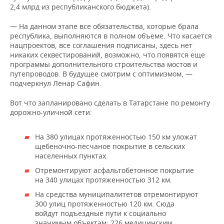
НЕФТЕХИМИЯ
2,4 млрд из республиканского бюджета).
РОЗНИЧНАЯ ТОРГОВЛЯ
НОВОСТИ ТЕХНОЛОГИЙ
МЕРОПРИЯТИЯ
НЕФТЬ
— На данном этапе все обязательства, которые брала
республика, выполняются в полном объеме. Что касается
ТРАНСПОРТ
IT
НОВОСТИ МЕРОПРИЯТИЙ
СПОРТ
нацпроектов, все соглашения подписаны, здесь нет
ОПК
никаких секвестирований, возможно, что появятся еще
программы дополнительного строительства мостов и
УСЛУГИ
МЕДИА
ВЫЕЗДНАЯ РЕДАКЦИЯ
НОВОСТИ СПОРТА
ОБЩЕСТВО
ЭНЕРГЕТИКА
путепроводов. В будущее смотрим с оптимизмом, —
подчеркнул Ленар Сафин.
ТЕЛЕКОММУНИКАЦИИ
БИЗНЕС-БРАНЧИ
ФУТБОЛ
НОВОСТИ ОБЩЕСТВА
ФОТОГАЛЕРЕЯ
Вот что запланировано сделать в Татарстане по ремонту
ONLINE-КОНФЕРЕНЦИИ
ХОККЕЙ
ВЛАСТЬ
СЮЖЕТЫ
дорожно-уличной сети:
ОТКРЫТАЯ ЛЕКЦИЯ
БАСКЕТБОЛ
ИНФРАСТРУКТУРА
СПРАВОЧНИК
На 380 улицах протяженностью 150 км уложат
щебеночно-песчаное покрытие в сельских
населенных пунктах.
ВОЛЕЙБОЛ
ИСТОРИЯ
СПИСОК ПЕРСОН
ПОЛНАЯ ВЕРСИЯ
Отремонтируют асфальтобетонное покрытие
КИБЕРСПОРТ
КУЛЬТУРА
СПИСОК КОМПАНИЙ
на 340 улицах протяженностью 312 км.
На средства муниципалитетов отремонтируют
ФИГУРНОЕ КАТАНИЕ
МЕДИЦИНА
300 улиц протяженностью 120 км. Сюда
войдут подъездные пути к социально
значимым объектам: 226 медицинским