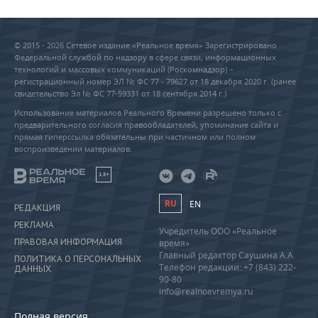
© 2015 - 2026 Сетевое издание «Реальное время» Зарегистрировано
Федеральной службой по надзору в сфере связи, информационных
технологий и массовых коммуникаций (Роскомнадзор) –
регистрационный номер ЭЛ № ФС 77 - 79627 от 18 декабря 2020 г. (ранее
свидетельство Эл № ФС 77-59331 от 18 сентября 2014 г.)
Использование материалов Реального Времени разрешено только с
предварительного согласия правообладателей, упоминание сайта и
прямая гиперссылка обязательны при частичном или полном
воспроизведении материалов.
18+
RU
EN
РЕДАКЦИЯ
РЕКЛАМА
Учредитель ООО «Реальное
ПРАВОВАЯ ИНФОРМАЦИЯ
время»
Главный редактор Саушина А.А.
ПОЛИТИКА О ПЕРСОНАЛЬНЫХ
Телефон редакции: +7 (843) 222-
ДАННЫХ
90-80
info@realnoevremya.ru
Полная версия