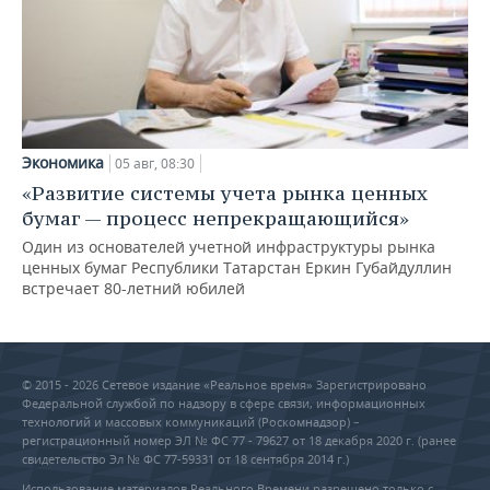
Экономика
05 авг, 08:30
«Развитие системы учета рынка ценных
бумаг — процесс непрекращающийся»
Один из основателей учетной инфраструктуры рынка
ценных бумаг Республики Татарстан Еркин Губайдуллин
встречает 80-летний юбилей
© 2015 - 2026 Сетевое издание «Реальное время» Зарегистрировано
Федеральной службой по надзору в сфере связи, информационных
технологий и массовых коммуникаций (Роскомнадзор) –
регистрационный номер ЭЛ № ФС 77 - 79627 от 18 декабря 2020 г. (ранее
свидетельство Эл № ФС 77-59331 от 18 сентября 2014 г.)
Использование материалов Реального Времени разрешено только с