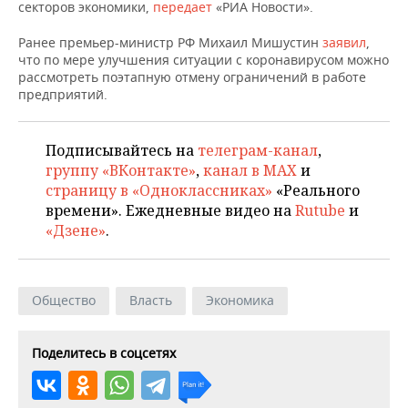
НЕФТЕХИМИЯ
секторов экономики,
передает
«РИА Новости».
РОЗНИЧНАЯ ТОРГОВЛЯ
НОВОСТИ ТЕХНОЛОГИЙ
МЕРОПРИЯТИЯ
Ранее премьер-министр РФ Михаил Мишустин
заявил
,
НЕФТЬ
что по мере улучшения ситуации с коронавирусом можно
ТРАНСПОРТ
IT
НОВОСТИ МЕРОПРИЯТИЙ
СПОРТ
рассмотреть поэтапную отмену ограничений в работе
ОПК
предприятий.
УСЛУГИ
МЕДИА
ВЫЕЗДНАЯ РЕДАКЦИЯ
НОВОСТИ СПОРТА
ОБЩЕСТВО
ЭНЕРГЕТИКА
Подписывайтесь на
телеграм-канал
,
ТЕЛЕКОММУНИКАЦИИ
БИЗНЕС-БРАНЧИ
ФУТБОЛ
НОВОСТИ ОБЩЕСТВА
ФОТОГАЛЕРЕЯ
группу «ВКонтакте»
,
канал в MAX
и
страницу в «Одноклассниках»
«Реального
ONLINE-КОНФЕРЕНЦИИ
ХОККЕЙ
ВЛАСТЬ
СЮЖЕТЫ
времени». Ежедневные видео на
Rutube
и
«Дзене»
.
ОТКРЫТАЯ ЛЕКЦИЯ
БАСКЕТБОЛ
ИНФРАСТРУКТУРА
СПРАВОЧНИК
ВОЛЕЙБОЛ
ИСТОРИЯ
СПИСОК ПЕРСОН
ПОЛНАЯ ВЕРСИЯ
Общество
Власть
Экономика
КИБЕРСПОРТ
КУЛЬТУРА
СПИСОК КОМПАНИЙ
Поделитесь в соцсетях
ФИГУРНОЕ КАТАНИЕ
МЕДИЦИНА