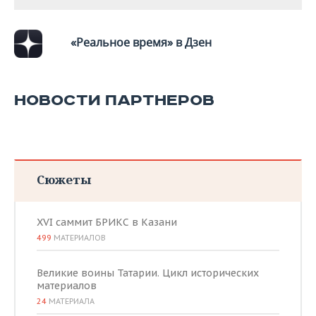
ВОДНЫЕ ВИДЫ СПОРТА
ОБРАЗОВАНИЕ
ХОККЕЙ С МЯЧОМ
ПРОИСШЕСТВИЯ
«Реальное время» в Дзен
НОВОСТИ ПАРТНЕРОВ
Сюжеты
XVI саммит БРИКС в Казани
499
МАТЕРИАЛОВ
Великие воины Татарии. Цикл исторических
материалов
24
МАТЕРИАЛА