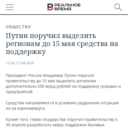
РЕГИОНЫ
ОБЩЕСТВО
Путин поручил выделить
БАШКОРТОСТАН
НОВОСТИ
регионам до 15 мая средства на
ТАТАРСТАН
АНАЛИТИКА
поддержку
УДМУРТИЯ
НОВОСТИ АНАЛИТИКИ
ЭКОНОМИКА
12:34, 27.04.2020
ДЕКЛАРАЦИИ О ДОХОДАХ
НОВОСТИ ЭКОНОМИКИ
ПРОМЫШЛЕННОСТЬ
Президент России Владимир Путин поручил
правительству до 15 мая выделить регионам
КОРОЛИ ГОСЗАКАЗА ПФО
ФИНАНСЫ
НОВОСТИ
НЕДВИЖИМОСТЬ
дополнительно 200 млрд рублей на поддержку граждан и
ПРОМЫШЛЕННОСТИ
предприятий.
ВУЗЫ ТАТАРСТАНА
БАНКИ
НОВОСТИ НЕДВИЖИМОСТИ
АВТО
Средства направляются в условиях ухудшения ситуации
АГРОПРОМ
из-за коронавируса.
КОМУ ПРИНАДЛЕЖАТ
БЮДЖЕТ
НОВОСТИ АВТО
БИЗНЕС
ТОРГОВЫЕ ЦЕНТРЫ
МАШИНОСТРОЕНИЕ
Кроме того, глава государства поручил правительству к
ТАТАРСТАНА
30 апреля разработать меры поддержки базовых
ИНВЕСТИЦИИ
НОВОСТИ БИЗНЕСА
ТЕХНОЛОГИИ