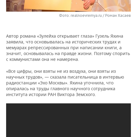
НЕФТЕХИМИЯ
РОЗНИЧНАЯ ТОРГОВЛЯ
НОВОСТИ ТЕХНОЛОГИЙ
МЕРОПРИЯТИЯ
НЕФТЬ
Фото: realnoevremya.ru / Роман Хасаев
ТРАНСПОРТ
IT
НОВОСТИ МЕРОПРИЯТИЙ
СПОРТ
ОПК
Автор романа «Зулейха открывает глаза» Гузель Яхина
УСЛУГИ
МЕДИА
ВЫЕЗДНАЯ РЕДАКЦИЯ
НОВОСТИ СПОРТА
ОБЩЕСТВО
заявила, что основывалась на исторических трудах и
ЭНЕРГЕТИКА
мемуарах репрессированных при написании книги, а
ТЕЛЕКОММУНИКАЦИИ
БИЗНЕС-БРАНЧИ
ФУТБОЛ
НОВОСТИ ОБЩЕСТВА
значит, основывалась на правде жизни. Поэтому спорить
ФОТОГАЛЕРЕЯ
с коммунистами она не намерена.
ONLINE-КОНФЕРЕНЦИИ
ХОККЕЙ
ВЛАСТЬ
СЮЖЕТЫ
«Все цифры, они взяты не из воздуха, они взяты из
научных трудов», — сказала писательница в интервью
ОТКРЫТАЯ ЛЕКЦИЯ
БАСКЕТБОЛ
ИНФРАСТРУКТУРА
СПРАВОЧНИК
радиостанции «Эхо Москвы». Яхина уточнила, что
опиралась на труды главного научного сотрудника
института истории РАН Виктора Земского.
ВОЛЕЙБОЛ
ИСТОРИЯ
СПИСОК ПЕРСОН
ПОЛНАЯ ВЕРСИЯ
КИБЕРСПОРТ
КУЛЬТУРА
СПИСОК КОМПАНИЙ
ФИГУРНОЕ КАТАНИЕ
МЕДИЦИНА