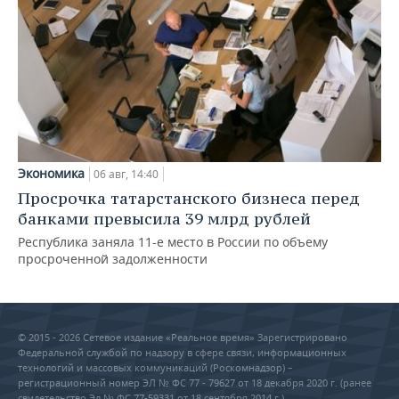
Экономика
06 авг, 14:40
Просрочка татарстанского бизнеса перед
банками превысила 39 млрд рублей
Республика заняла 11-е место в России по объему
просроченной задолженности
© 2015 - 2026 Сетевое издание «Реальное время» Зарегистрировано
Федеральной службой по надзору в сфере связи, информационных
технологий и массовых коммуникаций (Роскомнадзор) –
регистрационный номер ЭЛ № ФС 77 - 79627 от 18 декабря 2020 г. (ранее
свидетельство Эл № ФС 77-59331 от 18 сентября 2014 г.)