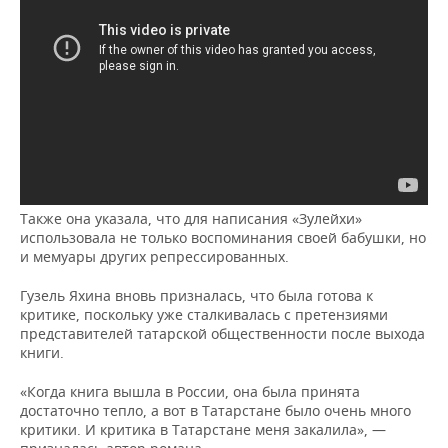
ВОДНЫЕ ВИДЫ СПОРТА
ОБРАЗОВАНИЕ
ХОККЕЙ С МЯЧОМ
ПРОИСШЕСТВИЯ
Также она указала, что для написания «Зулейхи»
использовала не только воспоминания своей бабушки, но
и мемуары других репрессированных.
Гузель Яхина вновь призналась, что была готова к
критике, поскольку уже сталкивалась с претензиями
представителей татарской общественности после выхода
книги.
«Когда книга вышла в России, она была принята
достаточно тепло, а вот в Татарстане было очень много
критики. И критика в Татарстане меня закалила», —