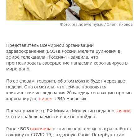
НЕФТЕХИМИЯ
РОЗНИЧНАЯ ТОРГОВЛЯ
НОВОСТИ ТЕХНОЛОГИЙ
МЕРОПРИЯТИЯ
НЕФТЬ
Фото: realnoevremya.ru / Олег Тихонов
ТРАНСПОРТ
IT
НОВОСТИ МЕРОПРИЯТИЙ
СПОРТ
ОПК
УСЛУГИ
МЕДИА
ВЫЕЗДНАЯ РЕДАКЦИЯ
НОВОСТИ СПОРТА
ОБЩЕСТВО
ЭНЕРГЕТИКА
Представитель Всемирной организации
здравоохранения (ВОЗ) в России Мелита Вуйнович в
ТЕЛЕКОММУНИКАЦИИ
БИЗНЕС-БРАНЧИ
ФУТБОЛ
НОВОСТИ ОБЩЕСТВА
ФОТОГАЛЕРЕЯ
эфире телеканала «Россия-1» заявила, что
прогнозировать завершение пандемии коронавируса в
ONLINE-КОНФЕРЕНЦИИ
ХОККЕЙ
ВЛАСТЬ
СЮЖЕТЫ
мире рано.
По ее словам, говорить об этом можно будет через две
ОТКРЫТАЯ ЛЕКЦИЯ
БАСКЕТБОЛ
ИНФРАСТРУКТУРА
СПРАВОЧНИК
недели. Она отметила, что сейчас проводятся
клинические исследования 20 кандидатов-вакцин против
ВОЛЕЙБОЛ
ИСТОРИЯ
СПИСОК ПЕРСОН
ПОЛНАЯ ВЕРСИЯ
коронавируса,
пишет
«РИА Новости».
Премьер-министр РФ Михаил Мишустин недавно
заявил
,
КИБЕРСПОРТ
КУЛЬТУРА
СПИСОК КОМПАНИЙ
что пик заболеваемости еще не пройден.
ФИГУРНОЕ КАТАНИЕ
МЕДИЦИНА
Ранее ВОЗ
включила
в список перспективных разработок
вакцину от COVID-19, созданную Санкт-Петербургским