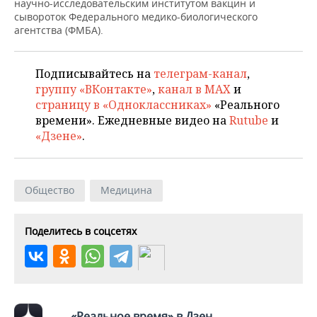
ВОДНЫЕ ВИДЫ СПОРТА
ОБРАЗОВАНИЕ
научно-исследовательским институтом вакцин и
сывороток Федерального медико-биологического
агентства (ФМБА).
ХОККЕЙ С МЯЧОМ
ПРОИСШЕСТВИЯ
Подписывайтесь на
телеграм-канал
,
группу «ВКонтакте»
,
канал в MAX
и
страницу в «Одноклассниках»
«Реального
времени». Ежедневные видео на
Rutube
и
«Дзене»
.
Общество
Медицина
Поделитесь в соцсетях
«Реальное время» в Дзен