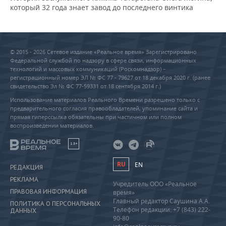
который 32 года знает завод до последнего винтика
© 2015 - 2026 Сетевое издание «Реальное время» Зарегистрировано
Федеральной службой по надзору в сфере связи, информационных
технологий и массовых коммуникаций (Роскомнадзор) –
регистрационный номер ЭЛ № ФС 77 - 79627 от 18 декабря 2020 г. (ранее
свидетельство Эл № ФС 77-59331 от 18 сентября 2014 г.)
Использование материалов Реального Времени разрешено только с
предварительного согласия правообладателей, упоминание сайта и
прямая гиперссылка обязательны при частичном или полном
воспроизведении материалов.
18+
RU
EN
РЕДАКЦИЯ
РЕКЛАМА
Учредитель ООО «Реальное
ПРАВОВАЯ ИНФОРМАЦИЯ
время»
Главный редактор Саушина А.А.
ПОЛИТИКА О ПЕРСОНАЛЬНЫХ
Телефон редакции: +7 (843) 222-
ДАННЫХ
90-80