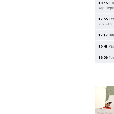
С ч
18:36
каршери
Ста
17:55
2026-го
Вла
17:17
Раи
16:41
Гот
16:06