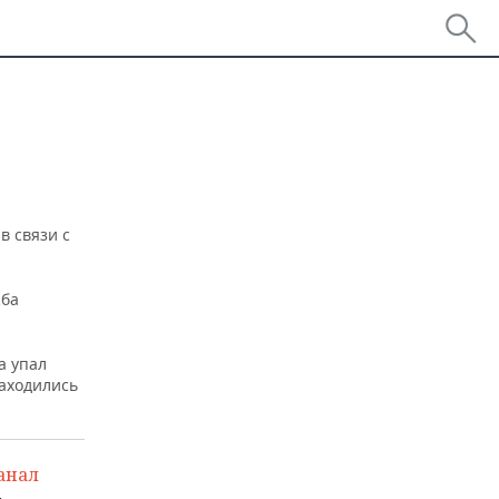
в связи с
жба
а упал
аходились
анал