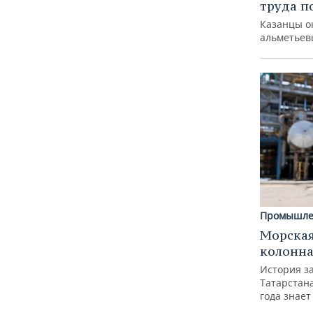
труда п
Казанцы о
альметьев
Промышле
Морская
колонн
История з
Татарстан
года знает