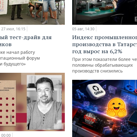
27 июл, 16:15
05 авг, 14:30
ый тест-драйв для
Индекс промышленно
иков
производства в Татарс
год вырос на 6,2%
ке начал работу
нтационный форум
При этом показатели более ч
и будущего»
половины обрабатывающих
производств снизились
00:00