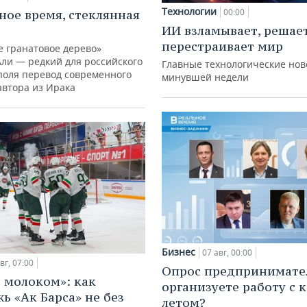
Технологии
00:00
ное время, стеклянная
ИИ взламывает, решае
перестраивает мир
е гранатовое дерево»
Али — редкий для российского
Главные технологические нов
поля перевод современного
минувшей недели
автора из Ирака
Бизнес
07 авг, 00:00
вг, 07:00
Опрос предпринимател
с молоком»: как
организуете работу с 
ь «Ак Барса» не без
летом?