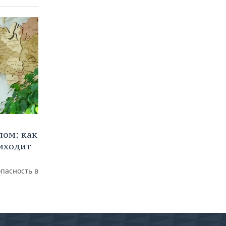
лом: как
иходит
пасность в