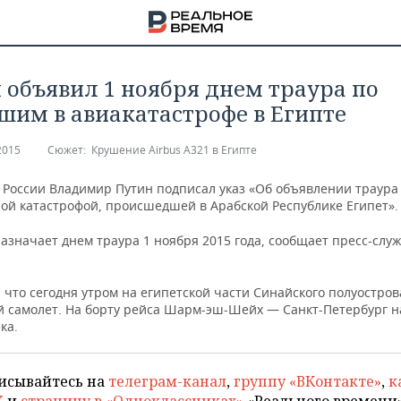
 объявил 1 ноября днем траура по
шим в авиакатастрофе в Египте
2015
Сюжет:
Крушение Airbus А321 в Египте
 России Владимир Путин подписал указ «Об объявлении траура 
ой катастрофой, происшедшей в Арабской Республике Египет».
назначает днем траура 1 ноября 2015 года, сообщает пресс-слу
что сегодня утром на египетской части Синайского полуостров
й самолет. На борту рейса Шарм-эш-Шейх — Санкт-Петербург н
ка.
НА
исывайтесь на
телеграм-канал
,
группу «ВКонтакте»
,
к