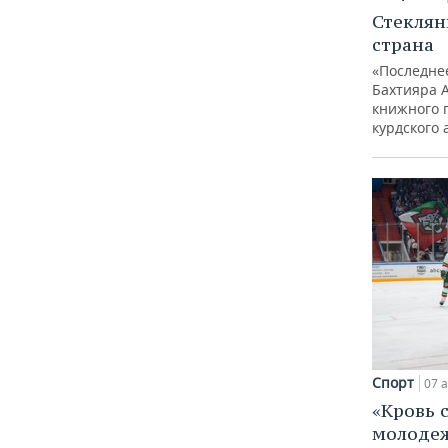
Стеклян
страна
«Последне
Бахтияра 
книжного 
курдского 
Спорт
07 а
«Кровь 
молодеж