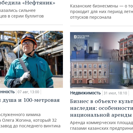
обедила «Нефтяник»
Казанские бизнесмены — о то
казались сильнее
проходит для них период лет
цев в серии буллитов
отпусков персонала
нность
07 авг, 13:00
Недвижимость
31 июл, 18:10
 душа и 100-метровая
Бизнес в объекте куль
а
наследия: особенност
национальной аренды
аслуженного химика
а Олега Жогина, который 32
Аренда коммерческих площад
 завод до последнего винтика
глазами казанских предприн