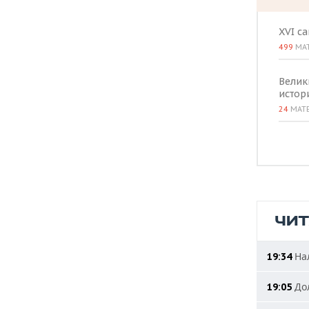
ВОДНЫЕ ВИДЫ СПОРТА
ОБРАЗОВАНИЕ
XVI с
ХОККЕЙ С МЯЧОМ
ПРОИСШЕСТВИЯ
499
МА
Велик
истор
24
МАТ
ЧИ
Нал
19:34
Дол
19:05