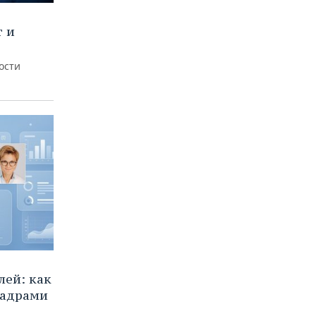
т и
ости
ей: как
кадрами