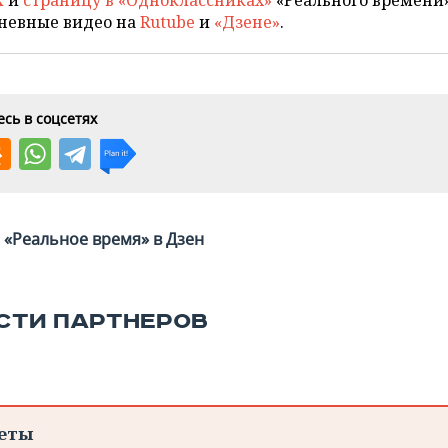
X
и
страницу в «Одноклассниках»
«Реального времени»
невные видео на
Rutube
и
«Дзене»
.
сь в соцсетях
«Реальное время» в Дзен
СТИ ПАРТНЕРОВ
еты