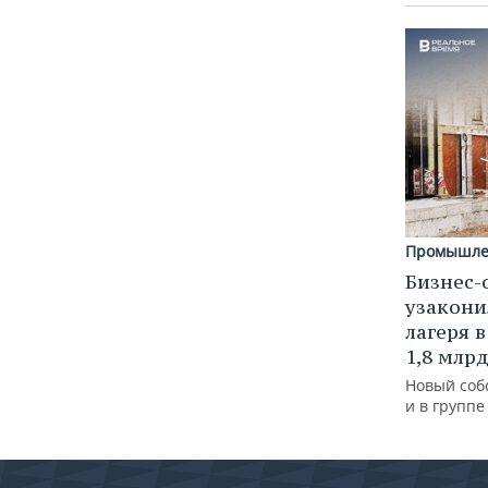
Промышле
Бизнес-
узакони
лагеря 
1,8 млр
Новый соб
и в групп