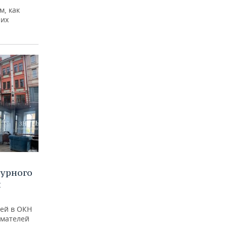
м, как
них
турного
и
ей в ОКН
имателей