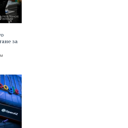
го
тане за
ем