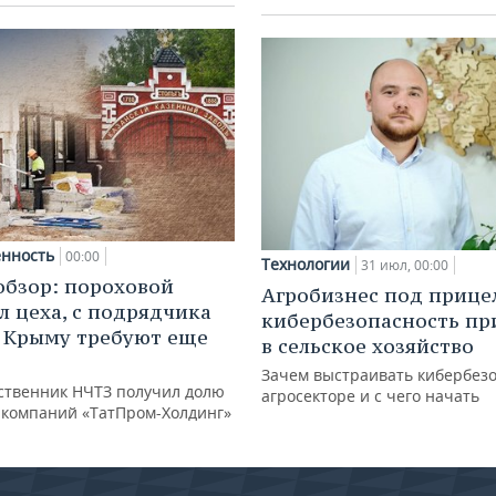
нность
00:00
Технологии
31 июл, 00:00
обзор: пороховой
Агробизнес под прице
л цеха, с подрядчика
кибербезопасность пр
в Крыму требуют еще
в сельское хозяйство
д
Зачем выстраивать кибербезо
ственник НЧТЗ получил долю
агросекторе и с чего начать
е компаний «ТатПром-Холдинг»