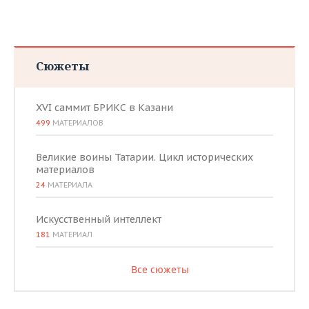
ВОДНЫЕ ВИДЫ СПОРТА
ОБРАЗОВАНИЕ
ХОККЕЙ С МЯЧОМ
ПРОИСШЕСТВИЯ
Сюжеты
XVI саммит БРИКС в Казани
499
МАТЕРИАЛОВ
Великие воины Татарии. Цикл исторических
материалов
24
МАТЕРИАЛА
Искусственный интеллект
181
МАТЕРИАЛ
Все сюжеты