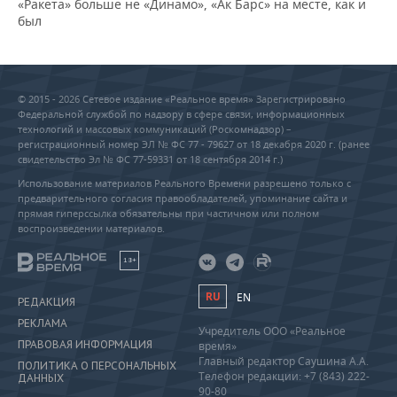
«Ракета» больше не «Динамо», «Ак Барс» на месте, как и
был
© 2015 - 2026 Сетевое издание «Реальное время» Зарегистрировано
Федеральной службой по надзору в сфере связи, информационных
технологий и массовых коммуникаций (Роскомнадзор) –
регистрационный номер ЭЛ № ФС 77 - 79627 от 18 декабря 2020 г. (ранее
свидетельство Эл № ФС 77-59331 от 18 сентября 2014 г.)
Использование материалов Реального Времени разрешено только с
предварительного согласия правообладателей, упоминание сайта и
прямая гиперссылка обязательны при частичном или полном
воспроизведении материалов.
18+
RU
EN
РЕДАКЦИЯ
РЕКЛАМА
Учредитель ООО «Реальное
ПРАВОВАЯ ИНФОРМАЦИЯ
время»
Главный редактор Саушина А.А.
ПОЛИТИКА О ПЕРСОНАЛЬНЫХ
Телефон редакции: +7 (843) 222-
ДАННЫХ
90-80