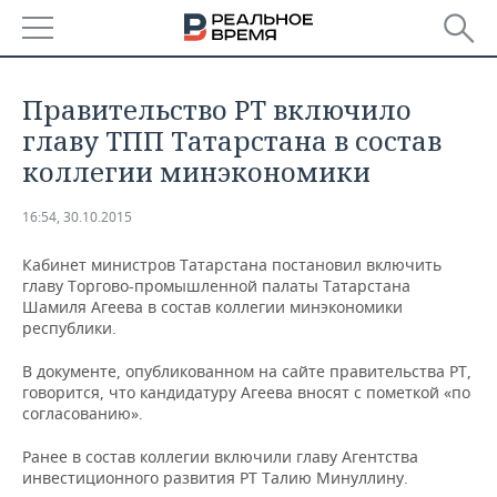
РЕГИОНЫ
​​Правительство РТ включило
БАШКОРТОСТАН
НОВОСТИ
главу ТПП Татарстана в состав
коллегии минэкономики
ТАТАРСТАН
АНАЛИТИКА
16:54, 30.10.2015
УДМУРТИЯ
НОВОСТИ АНАЛИТИКИ
ЭКОНОМИКА
Кабинет министров Татарстана постановил включить
ДЕКЛАРАЦИИ О ДОХОДАХ
НОВОСТИ ЭКОНОМИКИ
ПРОМЫШЛЕННОСТЬ
главу Торгово-промышленной палаты Татарстана
Шамиля Агеева в состав коллегии минэкономики
республики.
КОРОЛИ ГОСЗАКАЗА ПФО
ФИНАНСЫ
НОВОСТИ
НЕДВИЖИМОСТЬ
ПРОМЫШЛЕННОСТИ
В документе, опубликованном на сайте правительства РТ,
ВУЗЫ ТАТАРСТАНА
БАНКИ
НОВОСТИ НЕДВИЖИМОСТИ
АВТО
говорится, что кандидатуру Агеева вносят с пометкой «по
АГРОПРОМ
согласованию».
КОМУ ПРИНАДЛЕЖАТ
БЮДЖЕТ
НОВОСТИ АВТО
БИЗНЕС
ТОРГОВЫЕ ЦЕНТРЫ
МАШИНОСТРОЕНИЕ
Ранее в состав коллегии включили главу Агентства
ТАТАРСТАНА
инвестиционного развития РТ Талию Минуллину.
ИНВЕСТИЦИИ
НОВОСТИ БИЗНЕСА
ТЕХНОЛОГИИ