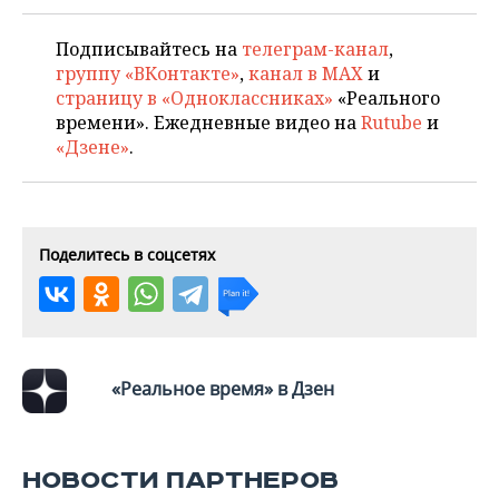
НЕФТЕХИМИЯ
РОЗНИЧНАЯ ТОРГОВЛЯ
НОВОСТИ ТЕХНОЛОГИЙ
МЕРОПРИЯТИЯ
Подписывайтесь на
телеграм-канал
,
НЕФТЬ
группу «ВКонтакте»
,
канал в MAX
и
ТРАНСПОРТ
IT
НОВОСТИ МЕРОПРИЯТИЙ
СПОРТ
страницу в «Одноклассниках»
«Реального
ОПК
времени». Ежедневные видео на
Rutube
и
УСЛУГИ
МЕДИА
ВЫЕЗДНАЯ РЕДАКЦИЯ
НОВОСТИ СПОРТА
ОБЩЕСТВО
«Дзене»
.
ЭНЕРГЕТИКА
ТЕЛЕКОММУНИКАЦИИ
БИЗНЕС-БРАНЧИ
ФУТБОЛ
НОВОСТИ ОБЩЕСТВА
ФОТОГАЛЕРЕЯ
ONLINE-КОНФЕРЕНЦИИ
ХОККЕЙ
ВЛАСТЬ
СЮЖЕТЫ
Поделитесь в соцсетях
ОТКРЫТАЯ ЛЕКЦИЯ
БАСКЕТБОЛ
ИНФРАСТРУКТУРА
СПРАВОЧНИК
ВОЛЕЙБОЛ
ИСТОРИЯ
СПИСОК ПЕРСОН
ПОЛНАЯ ВЕРСИЯ
«Реальное время» в Дзен
КИБЕРСПОРТ
КУЛЬТУРА
СПИСОК КОМПАНИЙ
ФИГУРНОЕ КАТАНИЕ
МЕДИЦИНА
НОВОСТИ ПАРТНЕРОВ