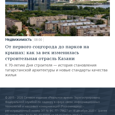
Недвижимость
08:00
От первого соцгорода до парков на
крышах: как за век изменилась
строительная отрасль Казани
К 70-летию Дня строителя — история становления
татарстанской архитектуры и новые стандарты качества
жилья
© 2015 - 2026 Сетевое издание «Реальное время» Зарегистрировано
Федеральной службой по надзору в сфере связи, информационных
технологий и массовых коммуникаций (Роскомнадзор) –
регистрационный номер ЭЛ № ФС 77 - 79627 от 18 декабря 2020 г. (ранее
свидетельство Эл № ФС 77-59331 от 18 сентября 2014 г.)