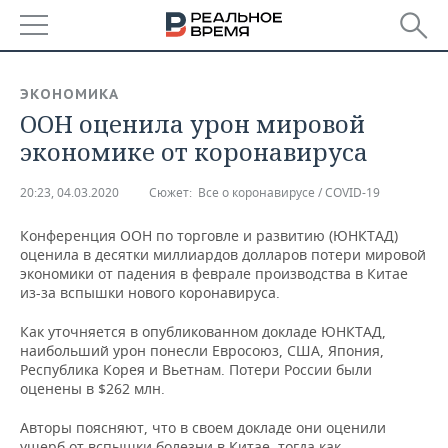
РЕГИОНЫ
ЭКОНОМИКА
ООН оценила урон мировой
БАШКОРТОСТАН
НОВОСТИ
экономике от коронавируса
ТАТАРСТАН
АНАЛИТИКА
20:23, 04.03.2020
Сюжет:
Все о коронавирусе / COVID-19
УДМУРТИЯ
НОВОСТИ АНАЛИТИКИ
ЭКОНОМИКА
Конференция ООН по торговле и развитию (ЮНКТАД)
оценила в десятки миллиардов долларов потери мировой
ДЕКЛАРАЦИИ О ДОХОДАХ
НОВОСТИ ЭКОНОМИКИ
ПРОМЫШЛЕННОСТЬ
экономики от падения в феврале производства в Китае
из-за вспышки нового коронавируса.
КОРОЛИ ГОСЗАКАЗА ПФО
ФИНАНСЫ
НОВОСТИ
НЕДВИЖИМОСТЬ
ПРОМЫШЛЕННОСТИ
Как уточняется в опубликованном докладе ЮНКТАД,
ВУЗЫ ТАТАРСТАНА
БАНКИ
НОВОСТИ НЕДВИЖИМОСТИ
АВТО
наибольший урон понесли Евросоюз, США, Япония,
АГРОПРОМ
Республика Корея и Вьетнам. Потери России были
оценены в $262 млн.
КОМУ ПРИНАДЛЕЖАТ
БЮДЖЕТ
НОВОСТИ АВТО
БИЗНЕС
ТОРГОВЫЕ ЦЕНТРЫ
МАШИНОСТРОЕНИЕ
ТАТАРСТАНА
Авторы поясняют, что в своем докладе они оценили
ИНВЕСТИЦИИ
НОВОСТИ БИЗНЕСА
ТЕХНОЛОГИИ
ущерб от вспышки болезни в Китае, тогда как