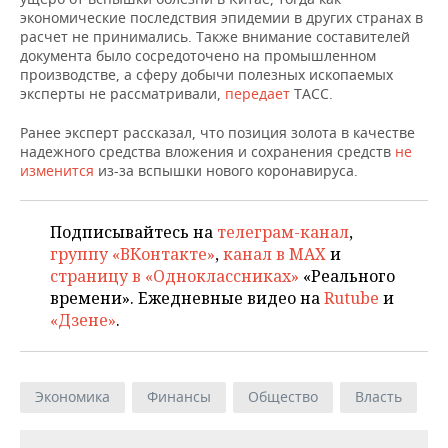
НЕФТЕХИМИЯ
экономические последствия эпидемии в других странах в
расчет не принимались. Также внимание составителей
РОЗНИЧНАЯ ТОРГОВЛЯ
НОВОСТИ ТЕХНОЛОГИЙ
МЕРОПРИЯТИЯ
НЕФТЬ
документа было сосредоточено на промышленном
производстве, а сферу добычи полезных ископаемых
ТРАНСПОРТ
IT
НОВОСТИ МЕРОПРИЯТИЙ
СПОРТ
эксперты не рассматривали,
передает
ТАСС.
ОПК
УСЛУГИ
МЕДИА
ВЫЕЗДНАЯ РЕДАКЦИЯ
НОВОСТИ СПОРТА
ОБЩЕСТВО
Ранее эксперт рассказал, что позиция золота в качестве
ЭНЕРГЕТИКА
надежного средства вложения и сохранения средств
не
изменится
из-за вспышки нового коронавируса.
ТЕЛЕКОММУНИКАЦИИ
БИЗНЕС-БРАНЧИ
ФУТБОЛ
НОВОСТИ ОБЩЕСТВА
ФОТОГАЛЕРЕЯ
ONLINE-КОНФЕРЕНЦИИ
ХОККЕЙ
ВЛАСТЬ
СЮЖЕТЫ
Подписывайтесь на
телеграм-канал
,
группу «ВКонтакте»
,
канал в MAX
и
ОТКРЫТАЯ ЛЕКЦИЯ
БАСКЕТБОЛ
ИНФРАСТРУКТУРА
СПРАВОЧНИК
страницу в «Одноклассниках»
«Реального
времени». Ежедневные видео на
Rutube
и
ВОЛЕЙБОЛ
ИСТОРИЯ
СПИСОК ПЕРСОН
ПОЛНАЯ ВЕРСИЯ
«Дзене»
.
КИБЕРСПОРТ
КУЛЬТУРА
СПИСОК КОМПАНИЙ
Экономика
Финансы
Общество
Власть
ФИГУРНОЕ КАТАНИЕ
МЕДИЦИНА