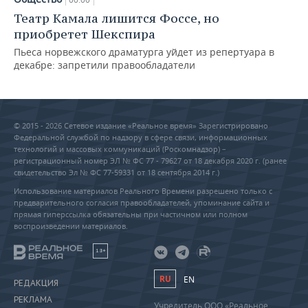
Театр Камала лишится Фоссе, но
приобретет Шекспира
Пьеса норвежского драматурга уйдет из репертуара в
декабре: запретили правообладатели
© 2015 - 2026 Сетевое издание «Реальное время» Зарегистрировано
Федеральной службой по надзору в сфере связи, информационных
технологий и массовых коммуникаций (Роскомнадзор) –
регистрационный номер ЭЛ № ФС 77 - 79627 от 18 декабря 2020 г. (ранее
свидетельство Эл № ФС 77-59331 от 18 сентября 2014 г.)
Использование материалов Реального Времени разрешено только с
предварительного согласия правообладателей, упоминание сайта и
прямая гиперссылка обязательны при частичном или полном
воспроизведении материалов.
18+
RU
EN
РЕДАКЦИЯ
РЕКЛАМА
Учредитель ООО «Реальное