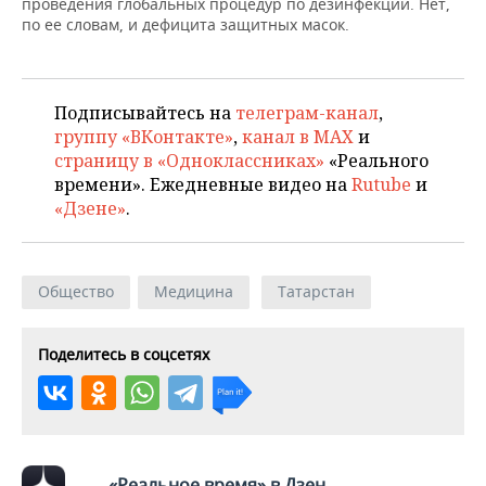
ВОДНЫЕ ВИДЫ СПОРТА
ОБРАЗОВАНИЕ
проведения глобальных процедур по дезинфекции. Нет,
по ее словам, и дефицита защитных масок.
ХОККЕЙ С МЯЧОМ
ПРОИСШЕСТВИЯ
Подписывайтесь на
телеграм-канал
,
группу «ВКонтакте»
,
канал в MAX
и
страницу в «Одноклассниках»
«Реального
времени». Ежедневные видео на
Rutube
и
«Дзене»
.
Общество
Медицина
Татарстан
Поделитесь в соцсетях
«Реальное время» в Дзен