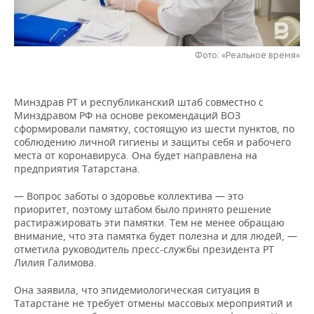
НЕФТЕХИМИЯ
РОЗНИЧНАЯ ТОРГОВЛЯ
НОВОСТИ ТЕХНОЛОГИЙ
МЕРОПРИЯТИЯ
НЕФТЬ
Фото: «Реальное время»
ТРАНСПОРТ
IT
НОВОСТИ МЕРОПРИЯТИЙ
СПОРТ
ОПК
УСЛУГИ
МЕДИА
ВЫЕЗДНАЯ РЕДАКЦИЯ
НОВОСТИ СПОРТА
ОБЩЕСТВО
ЭНЕРГЕТИКА
Минздрав РТ и республиканский штаб совместно с
Минздравом РФ на основе рекомендаций ВОЗ
ТЕЛЕКОММУНИКАЦИИ
БИЗНЕС-БРАНЧИ
ФУТБОЛ
НОВОСТИ ОБЩЕСТВА
ФОТОГАЛЕРЕЯ
сформировали памятку, состоящую из шести пунктов, по
соблюдению личной гигиены и защиты себя и рабочего
ONLINE-КОНФЕРЕНЦИИ
ХОККЕЙ
ВЛАСТЬ
СЮЖЕТЫ
места от коронавируса. Она будет направлена на
предприятия Татарстана.
ОТКРЫТАЯ ЛЕКЦИЯ
БАСКЕТБОЛ
ИНФРАСТРУКТУРА
СПРАВОЧНИК
— Вопрос заботы о здоровье коллектива — это
приоритет, поэтому штабом было принято решение
ВОЛЕЙБОЛ
ИСТОРИЯ
СПИСОК ПЕРСОН
ПОЛНАЯ ВЕРСИЯ
растиражировать эти памятки. Тем не менее обращаю
внимание, что эта памятка будет полезна и для людей, —
отметила руководитель пресс-службы президента РТ
КИБЕРСПОРТ
КУЛЬТУРА
СПИСОК КОМПАНИЙ
Лилия Галимова.
ФИГУРНОЕ КАТАНИЕ
МЕДИЦИНА
Она заявила, что эпидемиологическая ситуация в
Татарстане не требует отмены массовых мероприятий и