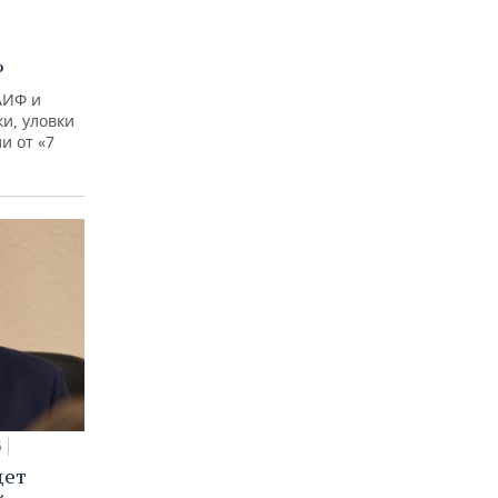
?
АИФ и
и, уловки
и от «7
5
дет