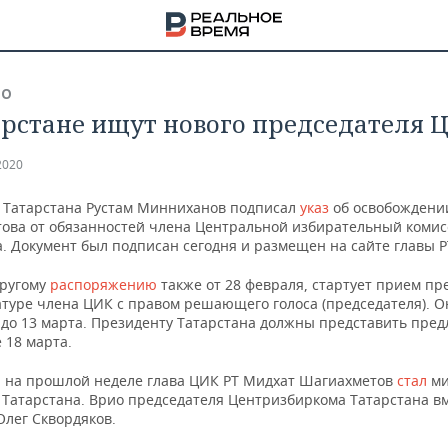
ВО
арстане ищут нового председателя 
2020
 Татарстана Рустам Минниханов подписал
указ
об освобождени
ова от обязанностей члена Центральной избирательный коми
. Документ был подписан сегодня и размещен на сайте главы Р
другому
распоряжению
также от 28 февраля, стартует прием п
атуре члена ЦИК с правом решающего голоса (председателя). О
 до 13 марта. Президенту Татарстана должны представить пре
 18 марта.
 на прошлой неделе глава ЦИК РТ Мидхат Шагиахметов
стал
ми
НА
 Татарстана. Врио председателя Центризбиркома Татарстана вм
лег Сквордяков.