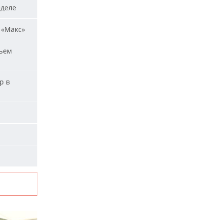
еделе
 «Макс»
ъем
р в