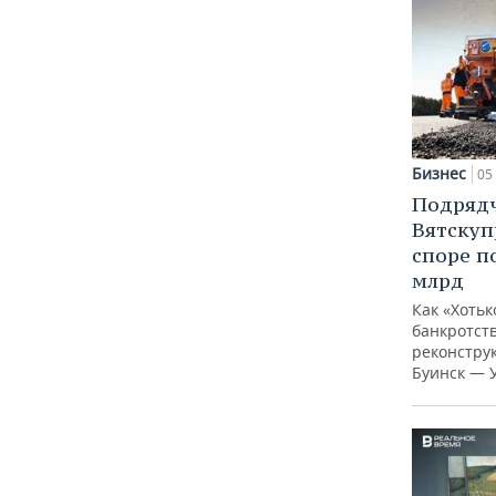
Бизнес
05 
Подрядч
Вятскуп
споре п
млрд
Как «Хотьк
банкротств
реконстру
Буинск — 