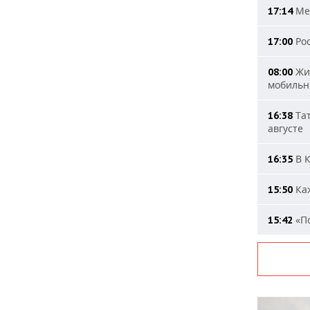
Мер
17:14
Рос
17:00
Жит
08:00
мобильн
Тат
16:38
августе
В К
16:35
Каж
15:50
«По
15:42