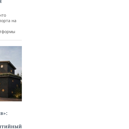
й
что
порта на
атформы
в»:
бытийный