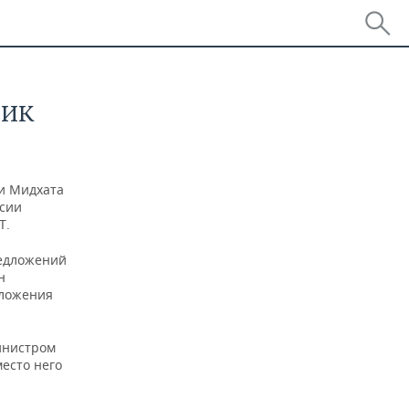
ЦИК
и Мидхата
ссии
Т.
редложений
н
дложения
нистром
есто него