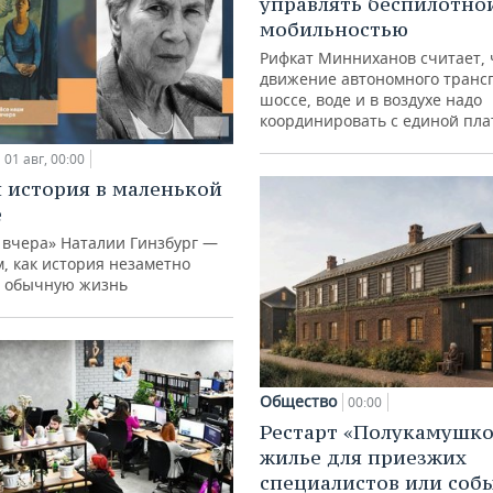
управлять беспилотно
мобильностью
Рифкат Минниханов считает, 
движение автономного транс
шоссе, воде и в воздухе надо
координировать с единой пл
01 авг, 00:00
 история в маленькой
е
 вчера» Наталии Гинзбург —
м, как история незаметно
 обычную жизнь
Общество
00:00
Рестарт «Полукамушко
жилье для приезжих
специалистов или со