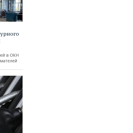
турного
и
ей в ОКН
имателей