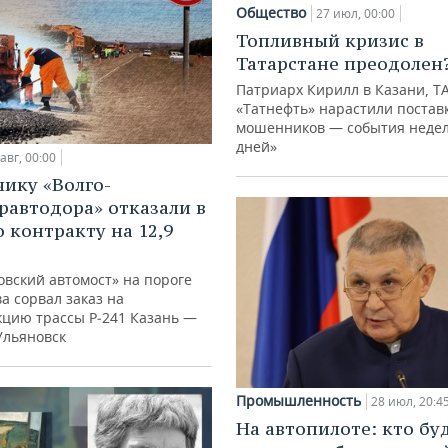
Общество
27 июл, 00:00
Топливный кризис в
Татарстане преодолен
Патриарх Кирилл в Казани, Т
«Татнефть» нарастили поставк
мошенников — события недел
дней»
авг, 00:00
ику «Волго-
равтодора» отказали в
о контракту на 12,9
овский автомост» на пороге
а сорвал заказ на
кцию трассы Р‑241 Казань —
Ульяновск
Промышленность
28 июл, 20:4
На автопилоте: кто бу