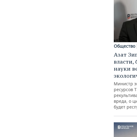
Общество
Азат Зи
власти, 
науки в
экологи
Министр э
ресурсов Т
рекультив
вреда, о ц
будет респ