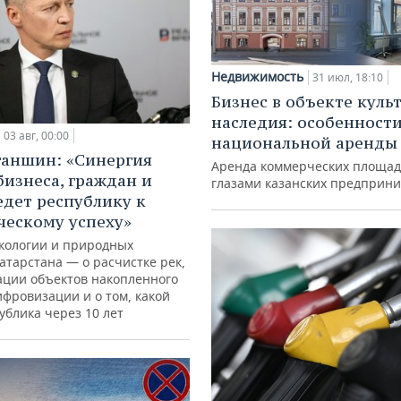
Недвижимость
31 июл, 18:10
Бизнес в объекте куль
наследия: особенност
03 авг, 00:00
национальной аренды
ганшин: «Синергия
Аренда коммерческих площад
бизнеса, граждан и
глазами казанских предприн
едет республику к
ческому успеху»
кологии и природных
атарстана — о расчистке рек,
ации объектов накопленного
ифровизации и о том, какой
ублика через 10 лет