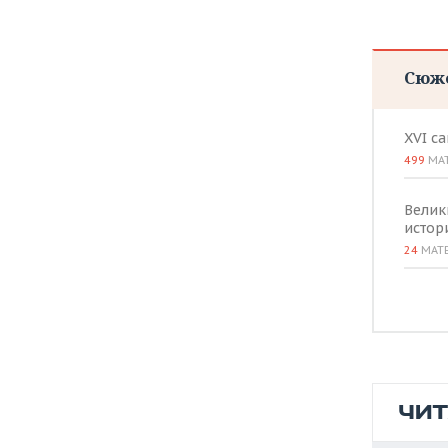
ВОДНЫЕ ВИДЫ СПОРТА
ОБРАЗОВАНИЕ
ХОККЕЙ С МЯЧОМ
ПРОИСШЕСТВИЯ
Сюж
XVI с
499
МА
Велик
истор
24
МАТ
ЧИ