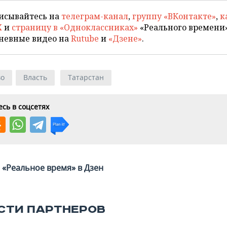
исывайтесь на
телеграм-канал
,
группу «ВКонтакте»
,
к
X
и
страницу в «Одноклассниках»
«Реального времени»
невные видео на
Rutube
и
«Дзене»
.
во
Власть
Татарстан
сь в соцсетях
«Реальное время» в Дзен
СТИ ПАРТНЕРОВ