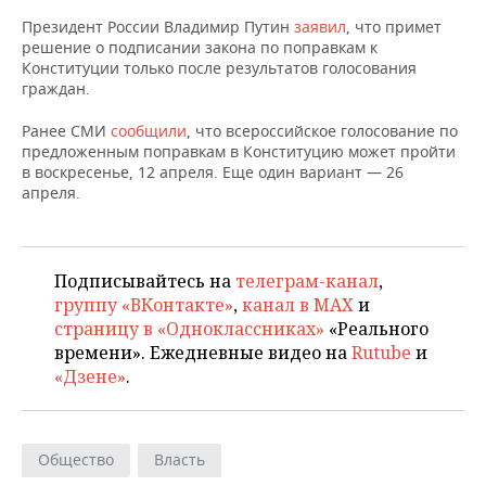
ВОДНЫЕ ВИДЫ СПОРТА
ОБРАЗОВАНИЕ
Президент России Владимир Путин
заявил
, что примет
решение о подписании закона по поправкам к
ХОККЕЙ С МЯЧОМ
ПРОИСШЕСТВИЯ
Конституции только после результатов голосования
граждан.
Ранее СМИ
сообщили
, что всероссийское голосование по
предложенным поправкам в Конституцию может пройти
в воскресенье, 12 апреля. Еще один вариант — 26
апреля.
Подписывайтесь на
телеграм-канал
,
группу «ВКонтакте»
,
канал в MAX
и
страницу в «Одноклассниках»
«Реального
времени». Ежедневные видео на
Rutube
и
«Дзене»
.
Общество
Власть