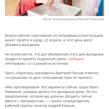
НЕФТЕХИМИЯ
РОЗНИЧНАЯ ТОРГОВЛЯ
НОВОСТИ ТЕХНОЛОГИЙ
МЕРОПРИЯТИЯ
НЕФТЬ
Фото: realnoevremya.ru/Максим Платонов
ТРАНСПОРТ
IT
НОВОСТИ МЕРОПРИЯТИЙ
СПОРТ
ОПК
УСЛУГИ
МЕДИА
ВЫЕЗДНАЯ РЕДАКЦИЯ
НОВОСТИ СПОРТА
ОБЩЕСТВО
ЭНЕРГЕТИКА
Всероссийское голосование по поправкам в Конституцию
может пройти в среду, 22 апреля, и этот день могут
ТЕЛЕКОММУНИКАЦИИ
БИЗНЕС-БРАНЧИ
ФУТБОЛ
НОВОСТИ ОБЩЕСТВА
ФОТОГАЛЕРЕЯ
объявить выходным.
ONLINE-КОНФЕРЕНЦИИ
ХОККЕЙ
ВЛАСТЬ
СЮЖЕТЫ
Не исключается, что для объявления этого дня выходным
придется принять отдельный закон,
сообщает
«Интерфакс» со ссылкой на источник.
ОТКРЫТАЯ ЛЕКЦИЯ
БАСКЕТБОЛ
ИНФРАСТРУКТУРА
СПРАВОЧНИК
Пресс-секретарь президента Дмитрий Песков отметил,
ВОЛЕЙБОЛ
ИСТОРИЯ
СПИСОК ПЕРСОН
ПОЛНАЯ ВЕРСИЯ
что решение по дате голосования пока не принято.
«Мы проговаривали. Все варианты сейчас существуют.
КИБЕРСПОРТ
КУЛЬТУРА
СПИСОК КОМПАНИЙ
Наверное, разумно делать его выходным днем. Но это
предложение, которое мы должны обсудить сейчас
ФИГУРНОЕ КАТАНИЕ
МЕДИЦИНА
вместе с президентом», — сказал сопредседатель
рабочей группы сенатор Андрей Клишас.