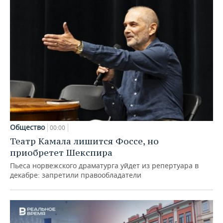
Общество
00:00
Театр Камала лишится Фоссе, но
приобретет Шекспира
Пьеса норвежского драматурга уйдет из репертуара в
декабре: запретили правообладатели