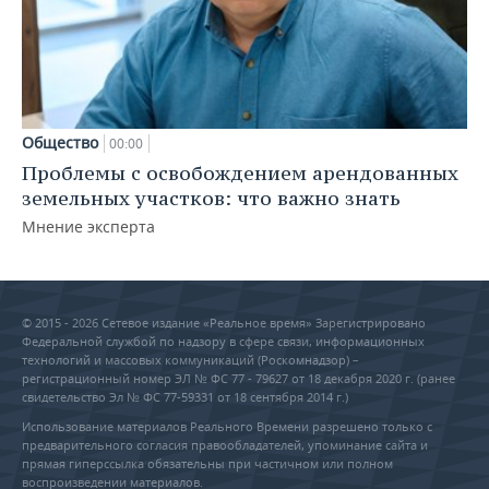
Общество
00:00
Проблемы с освобождением арендованных
земельных участков: что важно знать
Мнение эксперта
© 2015 - 2026 Сетевое издание «Реальное время» Зарегистрировано
Федеральной службой по надзору в сфере связи, информационных
технологий и массовых коммуникаций (Роскомнадзор) –
регистрационный номер ЭЛ № ФС 77 - 79627 от 18 декабря 2020 г. (ранее
свидетельство Эл № ФС 77-59331 от 18 сентября 2014 г.)
Использование материалов Реального Времени разрешено только с
предварительного согласия правообладателей, упоминание сайта и
прямая гиперссылка обязательны при частичном или полном
воспроизведении материалов.