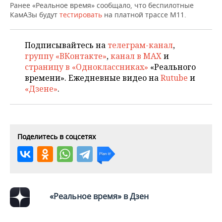
НЕФТЕХИМИЯ
Ранее «Реальное время» сообщало, что беспилотные
КамАЗы будут
тестировать
на платной трассе М11.
РОЗНИЧНАЯ ТОРГОВЛЯ
НОВОСТИ ТЕХНОЛОГИЙ
МЕРОПРИЯТИЯ
НЕФТЬ
ТРАНСПОРТ
IT
НОВОСТИ МЕРОПРИЯТИЙ
СПОРТ
Подписывайтесь на
телеграм-канал
,
ОПК
группу «ВКонтакте»
,
канал в MAX
и
УСЛУГИ
МЕДИА
ВЫЕЗДНАЯ РЕДАКЦИЯ
НОВОСТИ СПОРТА
ОБЩЕСТВО
страницу в «Одноклассниках»
«Реального
ЭНЕРГЕТИКА
времени». Ежедневные видео на
Rutube
и
ТЕЛЕКОММУНИКАЦИИ
БИЗНЕС-БРАНЧИ
ФУТБОЛ
НОВОСТИ ОБЩЕСТВА
ФОТОГАЛЕРЕЯ
«Дзене»
.
ONLINE-КОНФЕРЕНЦИИ
ХОККЕЙ
ВЛАСТЬ
СЮЖЕТЫ
ОТКРЫТАЯ ЛЕКЦИЯ
БАСКЕТБОЛ
ИНФРАСТРУКТУРА
СПРАВОЧНИК
Поделитесь в соцсетях
ВОЛЕЙБОЛ
ИСТОРИЯ
СПИСОК ПЕРСОН
ПОЛНАЯ ВЕРСИЯ
КИБЕРСПОРТ
КУЛЬТУРА
СПИСОК КОМПАНИЙ
«Реальное время» в Дзен
ФИГУРНОЕ КАТАНИЕ
МЕДИЦИНА