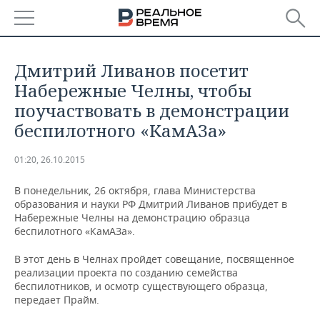
РЕГИОНЫ
Дмитрий Ливанов посетит
БАШКОРТОСТАН
НОВОСТИ
Набережные Челны, чтобы
поучаствовать в демонстрации
ТАТАРСТАН
АНАЛИТИКА
беспилотного «КамАЗа»
УДМУРТИЯ
НОВОСТИ АНАЛИТИКИ
ЭКОНОМИКА
01:20, 26.10.2015
ДЕКЛАРАЦИИ О ДОХОДАХ
НОВОСТИ ЭКОНОМИКИ
ПРОМЫШЛЕННОСТЬ
В понедельник, 26 октября, глава Министерства
образования и науки РФ Дмитрий Ливанов прибудет в
КОРОЛИ ГОСЗАКАЗА ПФО
ФИНАНСЫ
НОВОСТИ
НЕДВИЖИМОСТЬ
Набережные Челны на демонстрацию образца
ПРОМЫШЛЕННОСТИ
беспилотного «КамАЗа».
ВУЗЫ ТАТАРСТАНА
БАНКИ
НОВОСТИ НЕДВИЖИМОСТИ
АВТО
АГРОПРОМ
В этот день в Челнах пройдет совещание, посвященное
реализации проекта по созданию семейства
КОМУ ПРИНАДЛЕЖАТ
БЮДЖЕТ
НОВОСТИ АВТО
БИЗНЕС
беспилотников, и осмотр существующего образца,
ТОРГОВЫЕ ЦЕНТРЫ
МАШИНОСТРОЕНИЕ
передает Прайм.
ТАТАРСТАНА
ИНВЕСТИЦИИ
НОВОСТИ БИЗНЕСА
ТЕХНОЛОГИИ