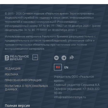
© 2015 - 2026 Сетевое издание «Реальное время» Зарегистрировано
Федеральной службой по надзору в сфере связи, информационных
технологий и массовых коммуникаций (Роскомнадзор) –
регистрационный номер ЭЛ № ФС 77 - 79627 от 18 декабря 2020 г. (ранее
свидетельство Эл № ФС 77-59331 от 18 сентября 2014 г.)
Использование материалов Реального Времени разрешено только с
предварительного согласия правообладателей, упоминание сайта и
прямая гиперссылка обязательны при частичном или полном
воспроизведении материалов.
18+
RU
EN
РЕДАКЦИЯ
РЕКЛАМА
Учредитель ООО «Реальное
ПРАВОВАЯ ИНФОРМАЦИЯ
время»
Главный редактор Саушина А.А.
ПОЛИТИКА О ПЕРСОНАЛЬНЫХ
Телефон редакции: +7 (843) 222-
ДАННЫХ
90-80
info@realnoevremya.ru
Полная версия