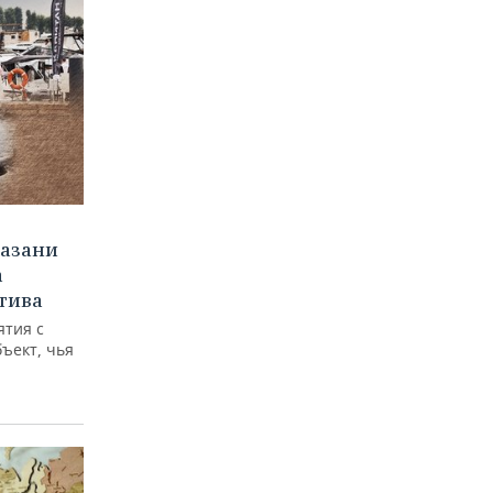
Казани
а
тива
ятия с
бъект, чья