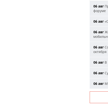
Пр
06 авг
форуме
«О
06 авг
Жи
06 авг
мобильн
Со
06 авг
октября
В 
06 авг
Су
06 авг
Ми
06 авг