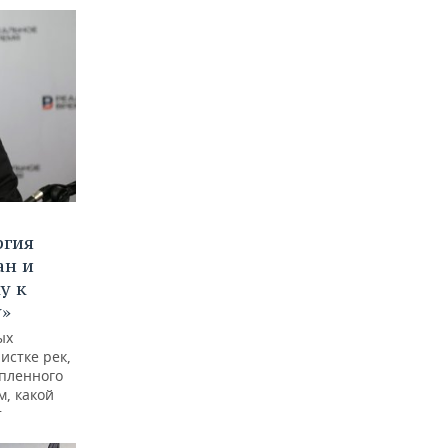
ргия
ан и
у к
у»
ых
истке рек,
опленного
м, какой
т