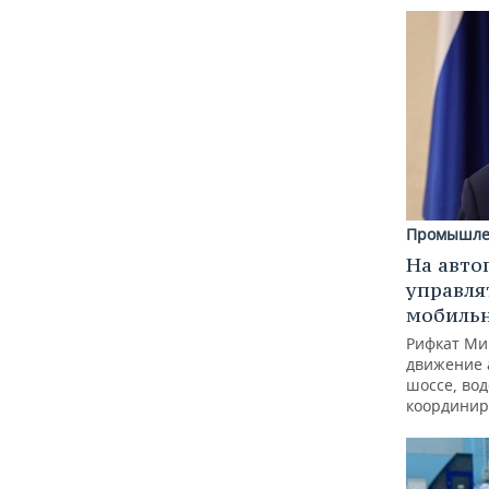
Промышле
На авто
управля
мобиль
Рифкат Ми
движение 
шоссе, вод
координир