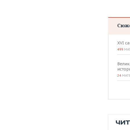
ВОДНЫЕ ВИДЫ СПОРТА
ОБРАЗОВАНИЕ
ХОККЕЙ С МЯЧОМ
ПРОИСШЕСТВИЯ
Сюж
XVI с
499
МА
Велик
истор
24
МАТ
ЧИ