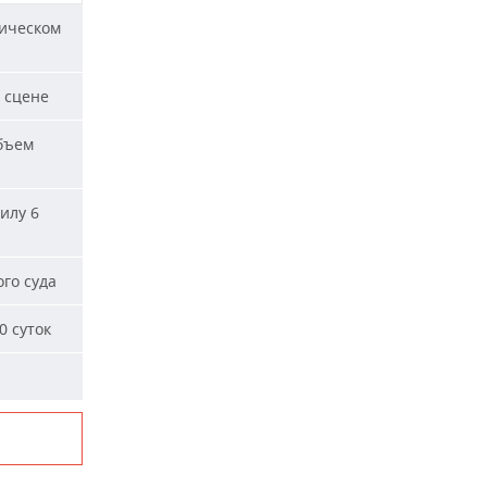
ическом
 сцене
бъем
илу 6
го суда
0 суток