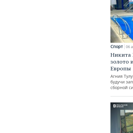
Спорт
06 а
Никита 
золото 
Европы
Агния Тул
будучи зап
сборной с