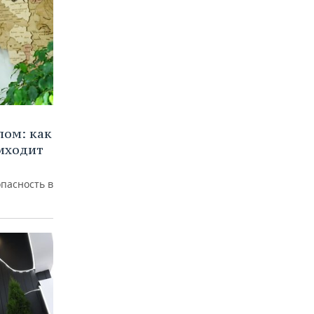
лом: как
иходит
пасность в