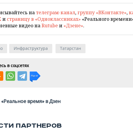
исывайтесь на
телеграм-канал
,
группу «ВКонтакте»
,
к
X
и
страницу в «Одноклассниках»
«Реального времени»
невные видео на
Rutube
и
«Дзене»
.
во
Инфраструктура
Татарстан
сь в соцсетях
«Реальное время» в Дзен
СТИ ПАРТНЕРОВ