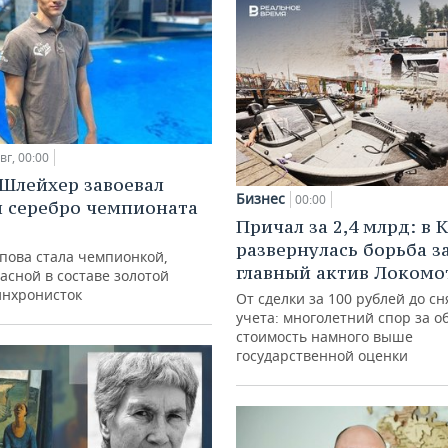
вг, 00:00
Шлейхер завоевал
Бизнес
00:00
и серебро чемпионата
Причал за 2,4 млрд: в 
развернулась борьба з
упова стала чемпионкой,
главный актив Локомо
асной в составе золотой
инхронисток
От сделки за 100 рублей до сн
учета: многолетний спор за о
стоимость намного выше
государственной оценки