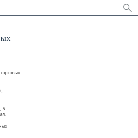
ных
 торговых
а,
, в
ая.
ных