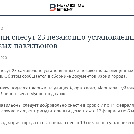
ВО
ани снесут 25 незаконно установлен
вых павильонов
2020
снесут 25 самовольно установленных и незаконно размещенных
. Об этом сообщается в сборнике документов мэрии города.
нтажу подлежат ларьки на улицах Адоратского, Маршала Чуйков
 Лаврентьева, Мусина и других.
авильоны следует добровольно снести в срок с 7 по 11 февраля
 случае их ждет принудительный демонтаж с 12 февраля по 6 м
НА
зад мэрия города постановила снести 19 незаконно установлен