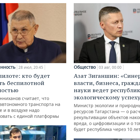
нность
Общество
28 июл, 20:45
03 авг, 00:00
пилоте: кто будет
Азат Зиганшин: «Сине
ть беспилотной
власти, бизнеса, гражд
ностью
науки ведет республик
экологическому успех
нниханов считает, что
автономного транспорта на
Министр экологии и природн
е и в воздухе надо
ресурсов Татарстана — о расч
овать с единой платформы
рекультивации объектов нак
вреда, о цифровизации и о то
будет республика через 10 ле