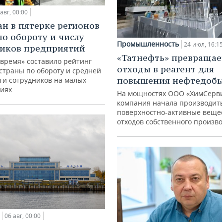
авг, 00:00
ан в пятерке регионов
по обороту и числу
Промышленность
24 июл, 16:1
иков предприятий
«Татнефть» превращае
 время» составило рейтинг
отходы в реагент для
страны по обороту и средней
повышения нефтедоб
ти сотрудников на малых
иях
На мощностях ООО «ХимСерв
компания начала производит
поверхностно-активные веще
отходов собственного произв
06 авг, 00:00