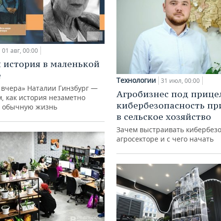
01 авг, 00:00
 история в маленькой
е
Технологии
31 июл, 00:00
 вчера» Наталии Гинзбург —
Агробизнес под прице
м, как история незаметно
кибербезопасность пр
 обычную жизнь
в сельское хозяйство
Зачем выстраивать кибербезо
агросекторе и с чего начать