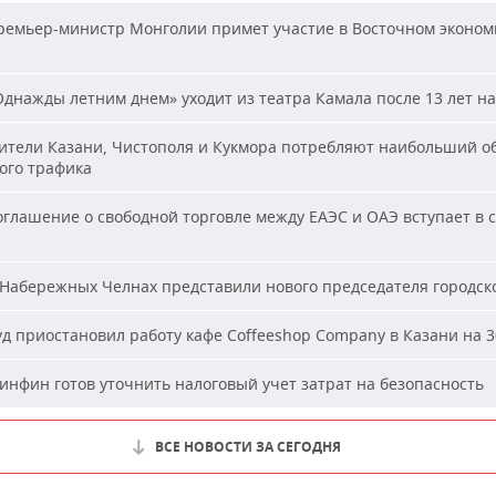
емьер-министр Монголии примет участие в Восточном эконом
днажды летним днем» уходит из театра Камала после 13 лет на
тели Казани, Чистополя и Кукмора потребляют наибольший о
ого трафика
глашение о свободной торговле между ЕАЭС и ОАЭ вступает в с
Набережных Челнах представили нового председателя городско
д приостановил работу кафе Coffeeshop Company в Казани на 3
нфин готов уточнить налоговый учет затрат на безопасность
ВСЕ НОВОСТИ ЗА СЕГОДНЯ