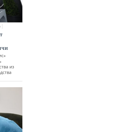
5
т
ычи
ис»
ь
ства из
одства