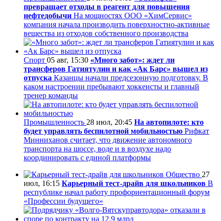
превращает отходы в реагент для повышения
нефтедобычи
На мощностях ООО «ХимСервис»
компания начала производить поверхностно-активные
вещества из отходов собственного производства
Спорт
05 авг, 15:30
«Много забот»: ждет ли
трансферов Гатиятулин и как «Ак Барс» вышел из
отпуска
Казанцы начали предсезонную подготовку. В
каком настроении пребывают хоккеисты и главный
тренер команды
Промышленность
28 июл, 20:45
На автопилоте: кто
будет управлять беспилотной мобильностью
Рифкат
Минниханов считает, что движение автономного
транспорта на шоссе, воде и в воздухе надо
координировать с единой платформы
Общество
27
июл, 16:15
Карьерный тест-драйв для школьников
В
республике начал работу профориентационный форум
«Профессии будущего»