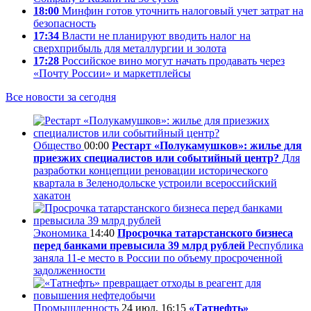
18:00
Минфин готов уточнить налоговый учет затрат на
безопасность
17:34
Власти не планируют вводить налог на
сверхприбыль для металлургии и золота
17:28
Российское вино могут начать продавать через
«Почту России» и маркетплейсы
Все новости за сегодня
Общество
00:00
Рестарт «Полукамушков»: жилье для
приезжих специалистов или событийный центр?
Для
разработки концепции реновации исторического
квартала в Зеленодольске устроили всероссийский
хакатон
Экономика
14:40
Просрочка татарстанского бизнеса
перед банками превысила 39 млрд рублей
Республика
заняла 11-е место в России по объему просроченной
задолженности
Промышленность
24 июл, 16:15
«Татнефть»