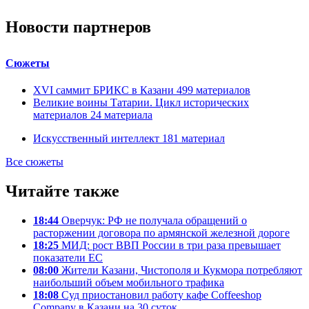
Новости партнеров
Сюжеты
XVI саммит БРИКС в Казани
499
материалов
Великие воины Татарии. Цикл исторических
материалов
24
материала
Искусственный интеллект
181
материал
Все сюжеты
Читайте также
18:44
Оверчук: РФ не получала обращений о
расторжении договора по армянской железной дороге
18:25
МИД: рост ВВП России в три раза превышает
показатели ЕС
08:00
Жители Казани, Чистополя и Кукмора потребляют
наибольший объем мобильного трафика
18:08
Суд приостановил работу кафе Coffeeshop
Company в Казани на 30 суток