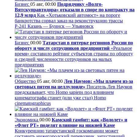
Бизнес
05 авг, 00:00
Подрядчику «Волго-
Вятскуправтодора» отказали в споре по контракту на
12,9 млрд
Как «Хотьковский автомост» на пороге
банкротства сорвал заказ на реконструкцию трассы
Р‑241 Казань — Буинск — Ульяновск
Бизнес
00:00
Татарстан в пятерке регионов России по
обороту и числу сотрудников предприятий
«Реальное
время» составило рейтинг субъектов страны по обороту
и средней численности сотрудников на малых
предприятиях
Общество
05 авг, 00:00
Лев Наумов: «Мы плачем из-за
световых пятен на целлулоиде»
Писатель Лев Наумов
предсказывает, что Homo sapiens под влиянием
кинематографа станет (или уже стал) Homo
cinematographicus
Экономика
00:00
Камский гамбит: как «Водолет» и
«Флот РТ» поделят влияние на нижней Каме
Конкуренцию татарстанской госкомпании может
составить нижегородский перевозчик, запустивший