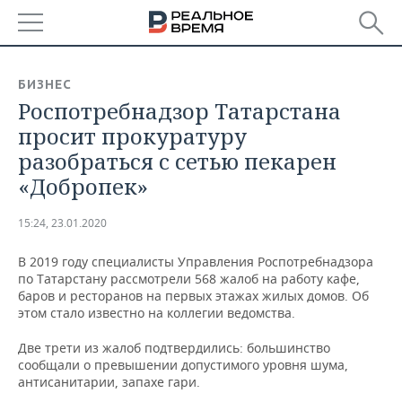
РЕГИОНЫ
БИЗНЕС
Роспотребнадзор Татарстана
БАШКОРТОСТАН
НОВОСТИ
просит прокуратуру
ТАТАРСТАН
АНАЛИТИКА
разобраться с сетью пекарен
«Добропек»
УДМУРТИЯ
НОВОСТИ АНАЛИТИКИ
ЭКОНОМИКА
15:24, 23.01.2020
ДЕКЛАРАЦИИ О ДОХОДАХ
НОВОСТИ ЭКОНОМИКИ
ПРОМЫШЛЕННОСТЬ
В 2019 году специалисты Управления Роспотребнадзора
КОРОЛИ ГОСЗАКАЗА ПФО
ФИНАНСЫ
НОВОСТИ
НЕДВИЖИМОСТЬ
по Татарстану рассмотрели 568 жалоб на работу кафе,
ПРОМЫШЛЕННОСТИ
баров и ресторанов на первых этажах жилых домов. Об
ВУЗЫ ТАТАРСТАНА
БАНКИ
НОВОСТИ НЕДВИЖИМОСТИ
АВТО
этом стало известно на коллегии ведомства.
АГРОПРОМ
Две трети из жалоб подтвердились: большинство
КОМУ ПРИНАДЛЕЖАТ
БЮДЖЕТ
НОВОСТИ АВТО
БИЗНЕС
сообщали о превышении допустимого уровня шума,
ТОРГОВЫЕ ЦЕНТРЫ
МАШИНОСТРОЕНИЕ
ТАТАРСТАНА
антисанитарии, запахе гари.
ИНВЕСТИЦИИ
НОВОСТИ БИЗНЕСА
ТЕХНОЛОГИИ