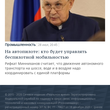
Промышленность
28 июл, 20:45
На автопилоте: кто будет управлять
беспилотной мобильностью
Рифкат Минниханов считает, что движение автономного
транспорта на шоссе, воде и в воздухе надо
координировать с единой платформы
© 2015 - 2026 Сетевое издание «Реальное время» Зарегистрировано
Федеральной службой по надзору в сфере связи, информационных
технологий и массовых коммуникаций (Роскомнадзор) –
регистрационный номер ЭЛ № ФС 77 - 79627 от 18 декабря 2020 г. (ранее