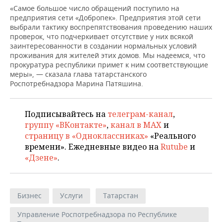
НЕФТЕХИМИЯ
«Самое большое число обращений поступило на
предприятия сети «Добропек». Предприятия этой сети
РОЗНИЧНАЯ ТОРГОВЛЯ
НОВОСТИ ТЕХНОЛОГИЙ
МЕРОПРИЯТИЯ
НЕФТЬ
выбрали тактику воспрепятствования проведению наших
проверок, что подчеркивает отсутствие у них всякой
ТРАНСПОРТ
IT
НОВОСТИ МЕРОПРИЯТИЙ
СПОРТ
заинтересованности в создании нормальных условий
ОПК
проживания для жителей этих домов. Мы надеемся, что
УСЛУГИ
МЕДИА
ВЫЕЗДНАЯ РЕДАКЦИЯ
НОВОСТИ СПОРТА
ОБЩЕСТВО
прокуратура республики примет к ним соответствующие
ЭНЕРГЕТИКА
меры», — сказала глава татарстанского
Роспотребнадзора Марина Патяшина.
ТЕЛЕКОММУНИКАЦИИ
БИЗНЕС-БРАНЧИ
ФУТБОЛ
НОВОСТИ ОБЩЕСТВА
ФОТОГАЛЕРЕЯ
ONLINE-КОНФЕРЕНЦИИ
ХОККЕЙ
ВЛАСТЬ
СЮЖЕТЫ
Подписывайтесь на
телеграм-канал
,
группу «ВКонтакте»
,
канал в MAX
и
ОТКРЫТАЯ ЛЕКЦИЯ
БАСКЕТБОЛ
ИНФРАСТРУКТУРА
СПРАВОЧНИК
страницу в «Одноклассниках»
«Реального
времени». Ежедневные видео на
Rutube
и
ВОЛЕЙБОЛ
ИСТОРИЯ
СПИСОК ПЕРСОН
ПОЛНАЯ ВЕРСИЯ
«Дзене»
.
КИБЕРСПОРТ
КУЛЬТУРА
СПИСОК КОМПАНИЙ
Бизнес
Услуги
Татарстан
ФИГУРНОЕ КАТАНИЕ
МЕДИЦИНА
Управление Роспотребнадзора по Республике