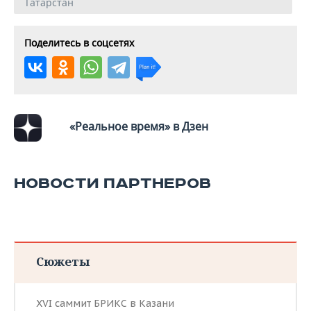
ВОДНЫЕ ВИДЫ СПОРТА
ОБРАЗОВАНИЕ
Татарстан
ХОККЕЙ С МЯЧОМ
ПРОИСШЕСТВИЯ
Поделитесь в соцсетях
«Реальное время» в Дзен
НОВОСТИ ПАРТНЕРОВ
Сюжеты
XVI саммит БРИКС в Казани