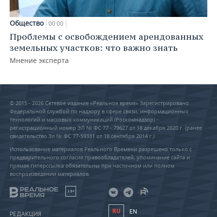
Общество
00:00
Проблемы с освобождением арендованных
земельных участков: что важно знать
Мнение эксперта
© 2015 - 2026 Сетевое издание «Реальное время» Зарегистрировано
Федеральной службой по надзору в сфере связи, информационных
технологий и массовых коммуникаций (Роскомнадзор) –
регистрационный номер ЭЛ № ФС 77 - 79627 от 18 декабря 2020 г. (ранее
свидетельство Эл № ФС 77-59331 от 18 сентября 2014 г.)
Использование материалов Реального Времени разрешено только с
предварительного согласия правообладателей, упоминание сайта и
прямая гиперссылка обязательны при частичном или полном
воспроизведении материалов.
18+
RU
EN
РЕДАКЦИЯ