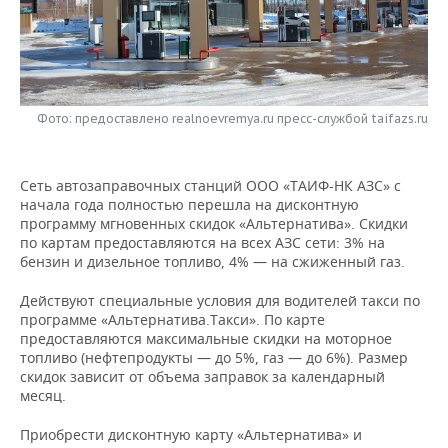
НЕФТЕХИМИЯ
РОЗНИЧНАЯ ТОРГОВЛЯ
НОВОСТИ ТЕХНОЛОГИЙ
МЕРОПРИЯТИЯ
НЕФТЬ
ТРАНСПОРТ
IT
НОВОСТИ МЕРОПРИЯТИЙ
СПОРТ
ОПК
Фото: предоставлено realnoevremya.ru пресс-службой taifazs.ru
УСЛУГИ
МЕДИА
ВЫЕЗДНАЯ РЕДАКЦИЯ
НОВОСТИ СПОРТА
ОБЩЕСТВО
ЭНЕРГЕТИКА
ТЕЛЕКОММУНИКАЦИИ
БИЗНЕС-БРАНЧИ
ФУТБОЛ
НОВОСТИ ОБЩЕСТВА
ФОТОГАЛЕРЕЯ
Сеть автозаправочных станций ООО «ТАИФ-НК АЗС» с
начала года полностью перешла на дисконтную
ONLINE-КОНФЕРЕНЦИИ
ХОККЕЙ
ВЛАСТЬ
СЮЖЕТЫ
программу мгновенных скидок «Альтернатива». Скидки
по картам предоставляются на всех АЗС сети: 3% на
бензин и дизельное топливо, 4% — на сжиженный газ.
ОТКРЫТАЯ ЛЕКЦИЯ
БАСКЕТБОЛ
ИНФРАСТРУКТУРА
СПРАВОЧНИК
Действуют специальные условия для водителей такси по
ВОЛЕЙБОЛ
ИСТОРИЯ
СПИСОК ПЕРСОН
ПОЛНАЯ ВЕРСИЯ
программе «Альтернатива.Такси». По карте
предоставляются максимальные скидки на моторное
топливо (нефтепродукты — до 5%, газ — до 6%). Размер
КИБЕРСПОРТ
КУЛЬТУРА
СПИСОК КОМПАНИЙ
скидок зависит от объема заправок за календарный
месяц.
ФИГУРНОЕ КАТАНИЕ
МЕДИЦИНА
Приобрести дисконтную карту «Альтернатива» и