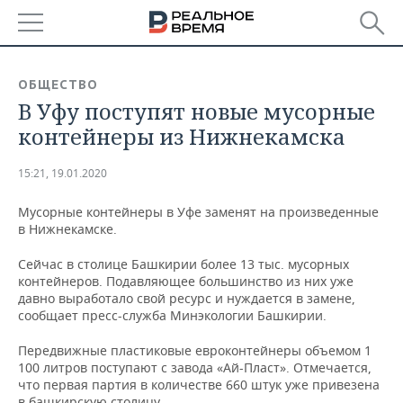
РЕГИОНЫ
ОБЩЕСТВО
В Уфу поступят новые мусорные
БАШКОРТОСТАН
НОВОСТИ
контейнеры из Нижнекамска
ТАТАРСТАН
АНАЛИТИКА
15:21, 19.01.2020
УДМУРТИЯ
НОВОСТИ АНАЛИТИКИ
ЭКОНОМИКА
Мусорные контейнеры в Уфе заменят на произведенные
в Нижнекамске.
ДЕКЛАРАЦИИ О ДОХОДАХ
НОВОСТИ ЭКОНОМИКИ
ПРОМЫШЛЕННОСТЬ
Сейчас в столице Башкирии более 13 тыс. мусорных
КОРОЛИ ГОСЗАКАЗА ПФО
ФИНАНСЫ
НОВОСТИ
НЕДВИЖИМОСТЬ
контейнеров. Подавляющее большинство из них уже
ПРОМЫШЛЕННОСТИ
давно выработало свой ресурс и нуждается в замене,
ВУЗЫ ТАТАРСТАНА
БАНКИ
НОВОСТИ НЕДВИЖИМОСТИ
АВТО
сообщает пресс-служба Минэкологии Башкирии.
АГРОПРОМ
Передвижные пластиковые евроконтейнеры объемом 1
КОМУ ПРИНАДЛЕЖАТ
БЮДЖЕТ
НОВОСТИ АВТО
БИЗНЕС
ТОРГОВЫЕ ЦЕНТРЫ
МАШИНОСТРОЕНИЕ
100 литров поступают с завода «Ай-Пласт». Отмечается,
ТАТАРСТАНА
что первая партия в количестве 660 штук уже привезена
ИНВЕСТИЦИИ
НОВОСТИ БИЗНЕСА
ТЕХНОЛОГИИ
в башкирскую столицу.