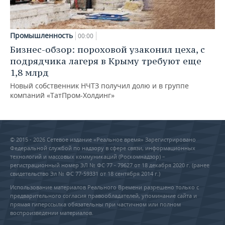
Промышленность
00:00
Бизнес-обзор: пороховой узаконил цеха, с
подрядчика лагеря в Крыму требуют еще
1,8 млрд
Новый собственник НЧТЗ получил долю и в группе
компаний «ТатПром-Холдинг»
© 2015 - 2026 Сетевое издание «Реальное время» Зарегистрировано
Федеральной службой по надзору в сфере связи, информационных
технологий и массовых коммуникаций (Роскомнадзор) –
регистрационный номер ЭЛ № ФС 77 - 79627 от 18 декабря 2020 г. (ранее
свидетельство Эл № ФС 77-59331 от 18 сентября 2014 г.)
Использование материалов Реального Времени разрешено только с
предварительного согласия правообладателей, упоминание сайта и
прямая гиперссылка обязательны при частичном или полном
воспроизведении материалов.