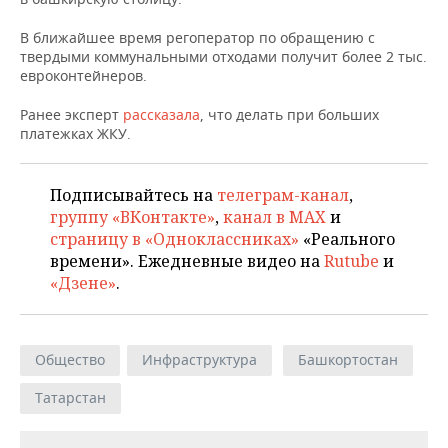
НЕФТЕХИМИЯ
РОЗНИЧНАЯ ТОРГОВЛЯ
НОВОСТИ ТЕХНОЛОГИЙ
МЕРОПРИЯТИЯ
В ближайшее время регоператор по обращению с
НЕФТЬ
твердыми коммунальными отходами получит более 2 тыс.
евроконтейнеров.
ТРАНСПОРТ
IT
НОВОСТИ МЕРОПРИЯТИЙ
СПОРТ
ОПК
Ранее эксперт
рассказала
, что делать при больших
УСЛУГИ
МЕДИА
ВЫЕЗДНАЯ РЕДАКЦИЯ
НОВОСТИ СПОРТА
ОБЩЕСТВО
платежках ЖКУ.
ЭНЕРГЕТИКА
ТЕЛЕКОММУНИКАЦИИ
БИЗНЕС-БРАНЧИ
ФУТБОЛ
НОВОСТИ ОБЩЕСТВА
ФОТОГАЛЕРЕЯ
Подписывайтесь на
телеграм-канал
,
группу «ВКонтакте»
,
канал в MAX
и
ONLINE-КОНФЕРЕНЦИИ
ХОККЕЙ
ВЛАСТЬ
СЮЖЕТЫ
страницу в «Одноклассниках»
«Реального
времени». Ежедневные видео на
Rutube
и
ОТКРЫТАЯ ЛЕКЦИЯ
БАСКЕТБОЛ
ИНФРАСТРУКТУРА
СПРАВОЧНИК
«Дзене»
.
ВОЛЕЙБОЛ
ИСТОРИЯ
СПИСОК ПЕРСОН
ПОЛНАЯ ВЕРСИЯ
КИБЕРСПОРТ
КУЛЬТУРА
СПИСОК КОМПАНИЙ
Общество
Инфраструктура
Башкортостан
Татарстан
ФИГУРНОЕ КАТАНИЕ
МЕДИЦИНА