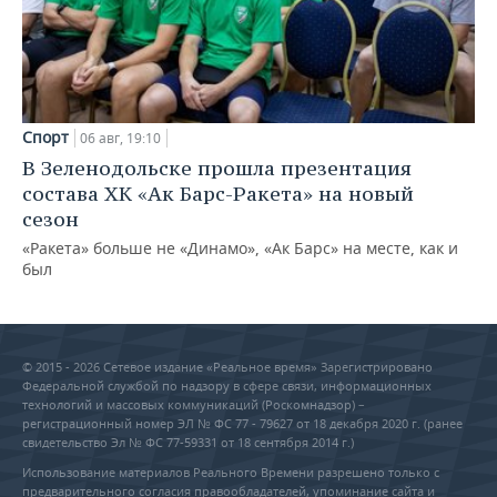
Спорт
06 авг, 19:10
В Зеленодольске прошла презентация
состава ХК «Ак Барс-Ракета» на новый
сезон
«Ракета» больше не «Динамо», «Ак Барс» на месте, как и
был
© 2015 - 2026 Сетевое издание «Реальное время» Зарегистрировано
Федеральной службой по надзору в сфере связи, информационных
технологий и массовых коммуникаций (Роскомнадзор) –
регистрационный номер ЭЛ № ФС 77 - 79627 от 18 декабря 2020 г. (ранее
свидетельство Эл № ФС 77-59331 от 18 сентября 2014 г.)
Использование материалов Реального Времени разрешено только с
предварительного согласия правообладателей, упоминание сайта и