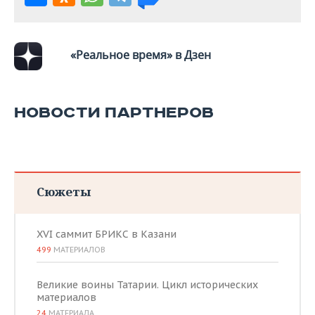
ВОДНЫЕ ВИДЫ СПОРТА
ОБРАЗОВАНИЕ
ХОККЕЙ С МЯЧОМ
ПРОИСШЕСТВИЯ
«Реальное время» в Дзен
НОВОСТИ ПАРТНЕРОВ
Сюжеты
XVI саммит БРИКС в Казани
499
МАТЕРИАЛОВ
Великие воины Татарии. Цикл исторических
материалов
24
МАТЕРИАЛА