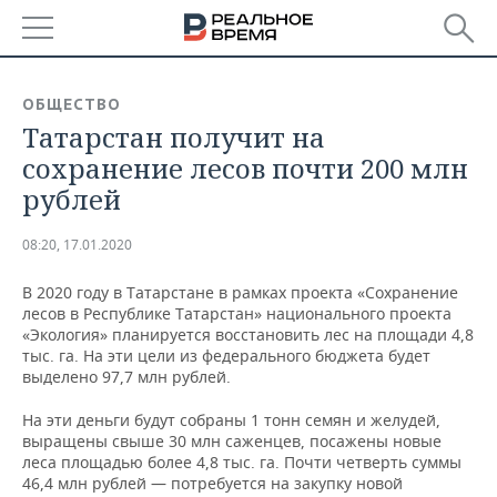
РЕГИОНЫ
ОБЩЕСТВО
Татарстан получит на
БАШКОРТОСТАН
НОВОСТИ
сохранение лесов почти 200 млн
ТАТАРСТАН
АНАЛИТИКА
рублей
УДМУРТИЯ
НОВОСТИ АНАЛИТИКИ
ЭКОНОМИКА
08:20, 17.01.2020
ДЕКЛАРАЦИИ О ДОХОДАХ
НОВОСТИ ЭКОНОМИКИ
ПРОМЫШЛЕННОСТЬ
В 2020 году в Татарстане в рамках проекта «Сохранение
лесов в Республике Татарстан» национального проекта
КОРОЛИ ГОСЗАКАЗА ПФО
ФИНАНСЫ
НОВОСТИ
НЕДВИЖИМОСТЬ
«Экология» планируется восстановить лес на площади 4,8
ПРОМЫШЛЕННОСТИ
тыс. га. На эти цели из федерального бюджета будет
выделено 97,7 млн рублей.
ВУЗЫ ТАТАРСТАНА
БАНКИ
НОВОСТИ НЕДВИЖИМОСТИ
АВТО
АГРОПРОМ
На эти деньги будут собраны 1 тонн семян и желудей,
КОМУ ПРИНАДЛЕЖАТ
БЮДЖЕТ
НОВОСТИ АВТО
БИЗНЕС
выращены свыше 30 млн саженцев, посажены новые
ТОРГОВЫЕ ЦЕНТРЫ
МАШИНОСТРОЕНИЕ
леса площадью более 4,8 тыс. га. Почти четверть суммы
ТАТАРСТАНА
46,4 млн рублей — потребуется на закупку новой
ИНВЕСТИЦИИ
НОВОСТИ БИЗНЕСА
ТЕХНОЛОГИИ