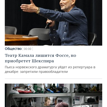
Общество
00:00
Театр Камала лишится Фоссе, но
приобретет Шекспира
Пьеса норвежского драматурга уйдет из репертуара в
декабре: запретили правообладатели