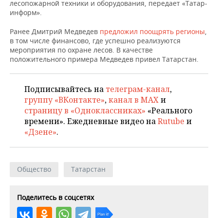
НЕФТЕХИМИЯ
лесопожарной техники и оборудования, передает «Татар-
информ».
РОЗНИЧНАЯ ТОРГОВЛЯ
НОВОСТИ ТЕХНОЛОГИЙ
МЕРОПРИЯТИЯ
НЕФТЬ
Ранее Дмитрий Медведев
предложил поощрять регионы
,
ТРАНСПОРТ
IT
НОВОСТИ МЕРОПРИЯТИЙ
СПОРТ
в том числе финансово, где успешно реализуются
ОПК
мероприятия по охране лесов. В качестве
положительного примера Медведев привел Татарстан.
УСЛУГИ
МЕДИА
ВЫЕЗДНАЯ РЕДАКЦИЯ
НОВОСТИ СПОРТА
ОБЩЕСТВО
ЭНЕРГЕТИКА
ТЕЛЕКОММУНИКАЦИИ
БИЗНЕС-БРАНЧИ
ФУТБОЛ
НОВОСТИ ОБЩЕСТВА
ФОТОГАЛЕРЕЯ
Подписывайтесь на
телеграм-канал
,
группу «ВКонтакте»
,
канал в MAX
и
ONLINE-КОНФЕРЕНЦИИ
ХОККЕЙ
ВЛАСТЬ
СЮЖЕТЫ
страницу в «Одноклассниках»
«Реального
времени». Ежедневные видео на
Rutube
и
ОТКРЫТАЯ ЛЕКЦИЯ
БАСКЕТБОЛ
ИНФРАСТРУКТУРА
СПРАВОЧНИК
«Дзене»
.
ВОЛЕЙБОЛ
ИСТОРИЯ
СПИСОК ПЕРСОН
ПОЛНАЯ ВЕРСИЯ
Общество
Татарстан
КИБЕРСПОРТ
КУЛЬТУРА
СПИСОК КОМПАНИЙ
ФИГУРНОЕ КАТАНИЕ
МЕДИЦИНА
Поделитесь в соцсетях