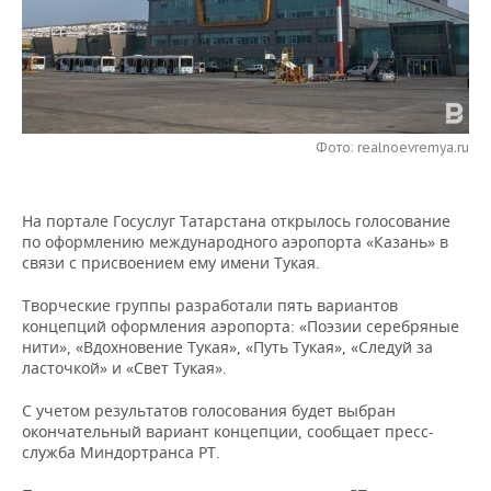
НЕФТЕХИМИЯ
РОЗНИЧНАЯ ТОРГОВЛЯ
НОВОСТИ ТЕХНОЛОГИЙ
МЕРОПРИЯТИЯ
НЕФТЬ
ТРАНСПОРТ
IT
НОВОСТИ МЕРОПРИЯТИЙ
СПОРТ
ОПК
УСЛУГИ
МЕДИА
ВЫЕЗДНАЯ РЕДАКЦИЯ
НОВОСТИ СПОРТА
ОБЩЕСТВО
Фото: realnoevremya.ru
ЭНЕРГЕТИКА
ТЕЛЕКОММУНИКАЦИИ
БИЗНЕС-БРАНЧИ
ФУТБОЛ
НОВОСТИ ОБЩЕСТВА
ФОТОГАЛЕРЕЯ
На портале Госуслуг Татарстана открылось голосование
ONLINE-КОНФЕРЕНЦИИ
ХОККЕЙ
ВЛАСТЬ
по оформлению международного аэропорта «Казань» в
СЮЖЕТЫ
связи с присвоением ему имени Тукая.
ОТКРЫТАЯ ЛЕКЦИЯ
БАСКЕТБОЛ
ИНФРАСТРУКТУРА
СПРАВОЧНИК
Творческие группы разработали пять вариантов
концепций оформления аэропорта: «Поэзии серебряные
ВОЛЕЙБОЛ
ИСТОРИЯ
СПИСОК ПЕРСОН
ПОЛНАЯ ВЕРСИЯ
нити», «Вдохновение Тукая», «Путь Тукая», «Следуй за
ласточкой» и «Свет Тукая».
КИБЕРСПОРТ
КУЛЬТУРА
СПИСОК КОМПАНИЙ
С учетом результатов голосования будет выбран
окончательный вариант концепции, сообщает пресс-
ФИГУРНОЕ КАТАНИЕ
МЕДИЦИНА
служба Миндортранса РТ.