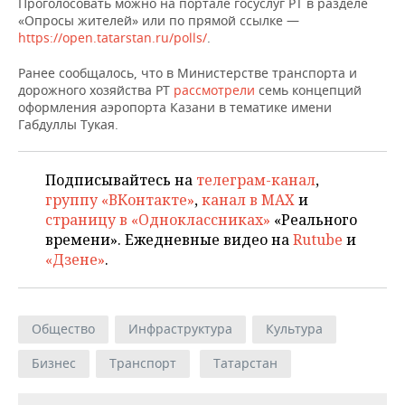
ВОДНЫЕ ВИДЫ СПОРТА
ОБРАЗОВАНИЕ
Проголосовать можно на портале госуслуг РТ в разделе
«Опросы жителей» или по прямой ссылке —
https://open.tatarstan.ru/polls/
.
ХОККЕЙ С МЯЧОМ
ПРОИСШЕСТВИЯ
Ранее сообщалось, что в Министерстве транспорта и
дорожного хозяйства РТ
рассмотрели
семь концепций
оформления аэропорта Казани в тематике имени
Габдуллы Тукая.
Подписывайтесь на
телеграм-канал
,
группу «ВКонтакте»
,
канал в MAX
и
страницу в «Одноклассниках»
«Реального
времени». Ежедневные видео на
Rutube
и
«Дзене»
.
Общество
Инфраструктура
Культура
Бизнес
Транспорт
Татарстан