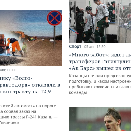
Спорт
05 авг, 15:30
«Много забот»: ждет л
трансферов Гатиятулин
«Ак Барс» вышел из от
авг, 00:00
Казанцы начали предсезонн
ику «Волго-
подготовку. В каком настроен
равтодора» отказали в
пребывают хоккеисты и глав
о контракту на 12,9
команды
овский автомост» на пороге
а сорвал заказ на
кцию трассы Р‑241 Казань —
Ульяновск