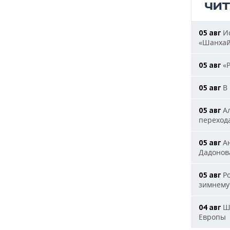
ЧИ
Ис
05 авг
«Шанха
«Р
05 авг
В 
05 авг
Ал
05 авг
переход
Ан
05 авг
Дадонова
Ро
05 авг
зимнему
Шл
04 авг
Европы