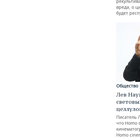
рекультив
вреда, о ц
будет респ
Общество
Лев Нау
световы
целлуло
Писатель 
что Homo 
кинематогр
Homo cine