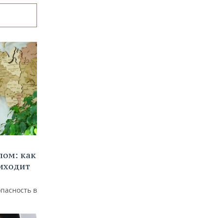
лом: как
иходит
пасность в