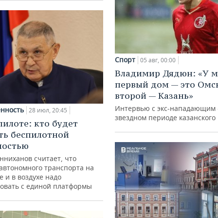
Спорт
05 авг, 00:00
Владимир Дядюн: «У 
первый дом — это Омск
второй — Казань»
Интервью с экс-нападающим 
нность
28 июл, 20:45
звездном периоде казанского 
пилоте: кто будет
ть беспилотной
ностью
нниханов считает, что
автономного транспорта на
е и в воздухе надо
овать с единой платформы