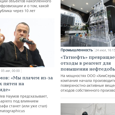
ации объектов накопленного
ифровизации и о том, какой
ублика через 10 лет
Промышленность
24 июл, 16:1
«Татнефть» превращае
отходы в реагент для
повышения нефтедоб
05 авг, 00:00
На мощностях ООО «ХимСерв
мов: «Мы плачем из-за
компания начала производит
х пятен на
поверхностно-активные веще
иде»
отходов собственного произв
Лев Наумов предсказывает,
sapiens под влиянием
афа станет (или уже стал)
matographicus