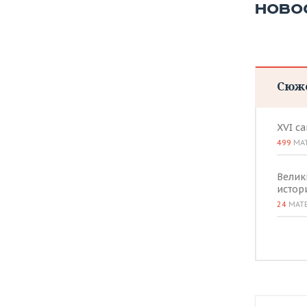
ВОДНЫЕ ВИДЫ СПОРТА
ОБРАЗОВАНИЕ
НОВО
ХОККЕЙ С МЯЧОМ
ПРОИСШЕСТВИЯ
Сюж
XVI с
499
МА
Велик
истор
24
МАТ