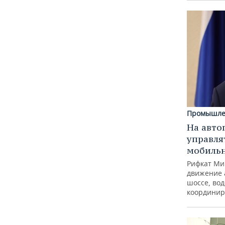
Промышле
На авто
управля
мобиль
Рифкат Ми
движение 
шоссе, вод
координир