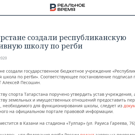
арстане создали республиканскую
ивную школу по регби
2020
ане создали государственное бюджетное учреждение «Республи
я школа по регби». Соответствующее постановление подписал 
Т Алексей Песошин.
тву спорта Татарстана поручено утвердить устав учреждения, 
тву земельных и имущественных отношений предоставить пе
, необходимого для функционирования школы, следует из
доку
ого на официальном портале правовой информации.
НА
естится в Казани на стадиона «Тулпар» (ул. Рауиса Гареева, 76)
бщалось, что Федерация регби России
подаст
заявку на проведе