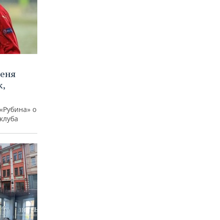
меня
,
«Рубина» о
клуба