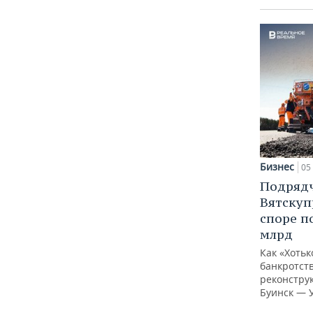
Бизнес
05 
Подрядч
Вятскуп
споре п
млрд
Как «Хотьк
банкротств
реконстру
Буинск — 