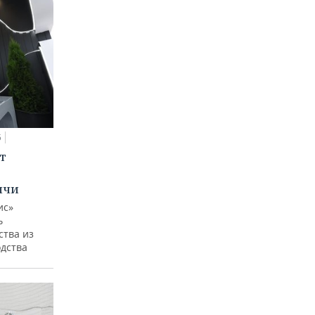
5
т
ычи
ис»
ь
ства из
одства