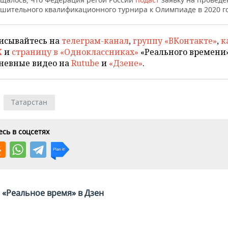
ешительного квалификационного турнира к Олимпиаде в 2020 го
исывайтесь на
телеграм-канал
,
группу «ВКонтакте»
,
к
X
и
страницу в «Одноклассниках»
«Реального времени»
невные видео на
Rutube
и
«Дзене»
.
Татарстан
сь в соцсетях
«Реальное время» в Дзен