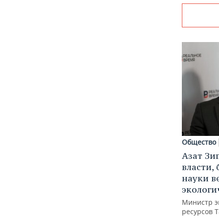
Общество
Азат Зи
власти, 
науки в
экологи
Министр э
ресурсов Т