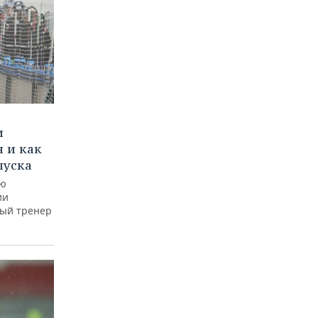
и
 и как
пуска
ую
ии
ный тренер