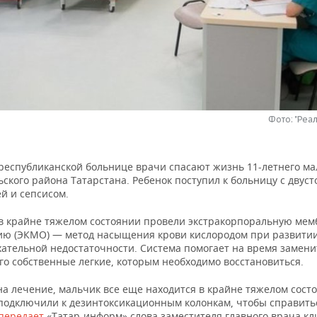
Фото: "Реа
 республиканской больнице врачи спасают жизнь 11-летнего ма
ского района Татарстана. Ребенок поступил к больницу с двус
й и сепсисом.
в крайне тяжелом состоянии провели экстракорпоральную ме
ию (ЭКМО) — метод насыщения крови кислородом при развити
хательной недостаточности. Система помогает на время замени
го собственные легкие, которым необходимо восстановиться.
на лечение, мальчик все еще находится в крайне тяжелом сост
 подключили к дезинтоксикационным колонкам, чтобы справить
передает
«Татар-информ» слова заместителя главного врача к