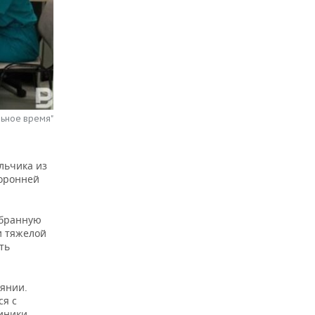
льное время"
льчика из
торонней
мбранную
и тяжелой
ть
оянии.
ся с
линики