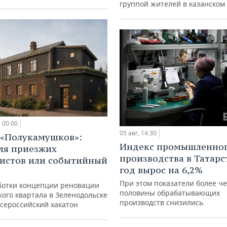
группой жителей в казанском
00:00
05 авг, 14:30
 «Полукамушков»:
Индекс промышленно
ля приезжих
производства в Татарс
истов или событийный
год вырос на 6,2%
При этом показатели более ч
ботки концепции реновации
половины обрабатывающих
ого квартала в Зеленодольске
производств снизились
всероссийский хакатон