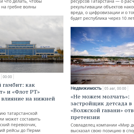
и что делать, чтобы
ресурсов Татарстана — о расч
 на гребне волны
рекультивации объектов нак
вреда, о цифровизации и о то
будет республика через 10 ле
00:00
 гамбит: как
Недвижимость
05 авг, 00:00
т» и «Флот РТ»
«Не можем молчать»:
 влияние на нижней
застройщик детсада в
«Волжской гавани» отв
ию татарстанской
претензии
ии может составить
ский перевозчик,
Совладелец компании «Мир д
ий рейсы до Перми
высказал свою позицию в спо