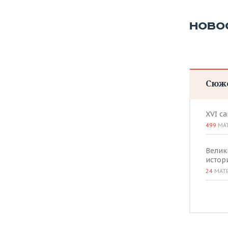
НОВО
Сюж
XVI с
499
МА
Велик
истор
24
МАТ