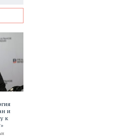
ргия
ан и
у к
у»
ых