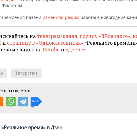
 Филатова.
учреждения Казани
изменили режим
работы в новогодние кани
исывайтесь на
телеграм-канал
,
группу «ВКонтакте»
,
к
X
и
страницу в «Одноклассниках»
«Реального времени»
невные видео на
Rutube
и
«Дзене»
.
во
Татарстан
сь в соцсетях
«Реальное время» в Дзен