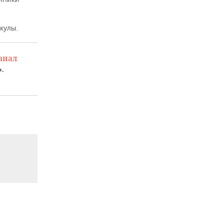
кулы.
анал
.