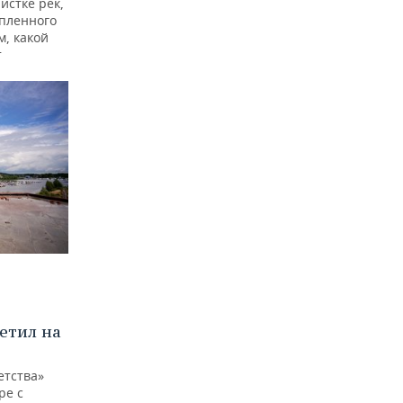
истке рек,
опленного
м, какой
т
етил на
етства»
ре с