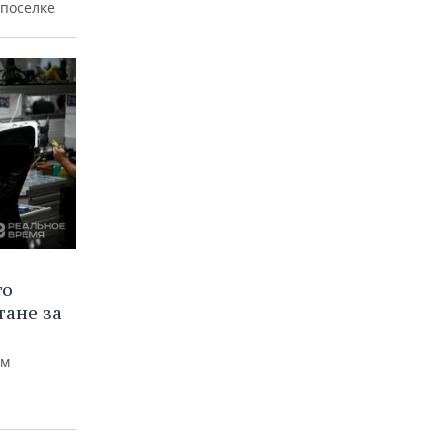
 поселке
го
тане за
ем