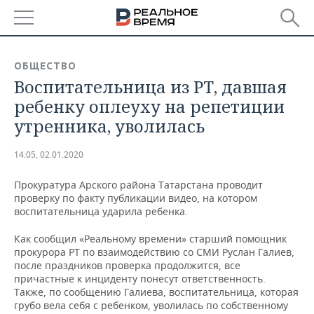
РЕГИОНЫ
ОБЩЕСТВО
Воспитательница из РТ, давшая
БАШКОРТОСТАН
НОВОСТИ
ребенку оплеуху на репетиции
ТАТАРСТАН
АНАЛИТИКА
утренника, уволилась
УДМУРТИЯ
НОВОСТИ АНАЛИТИКИ
ЭКОНОМИКА
14:05, 02.01.2020
ДЕКЛАРАЦИИ О ДОХОДАХ
НОВОСТИ ЭКОНОМИКИ
ПРОМЫШЛЕННОСТЬ
Прокуратура Арского района Татарстана проводит
проверку по факту публикации видео, на котором
КОРОЛИ ГОСЗАКАЗА ПФО
ФИНАНСЫ
НОВОСТИ
НЕДВИЖИМОСТЬ
воспитательница ударила ребенка.
ПРОМЫШЛЕННОСТИ
Как сообщил «Реальному времени» старший помощник
ВУЗЫ ТАТАРСТАНА
БАНКИ
НОВОСТИ НЕДВИЖИМОСТИ
АВТО
прокурора РТ по взаимодействию со СМИ Руслан Галиев,
АГРОПРОМ
после праздников проверка продолжится, все
КОМУ ПРИНАДЛЕЖАТ
БЮДЖЕТ
НОВОСТИ АВТО
БИЗНЕС
причастные к инциденту понесут ответственность.
ТОРГОВЫЕ ЦЕНТРЫ
МАШИНОСТРОЕНИЕ
Также, по сообщению Галиева, воспитательница, которая
ТАТАРСТАНА
грубо вела себя с ребенком, уволилась по собственному
ИНВЕСТИЦИИ
НОВОСТИ БИЗНЕСА
ТЕХНОЛОГИИ