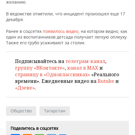
НЕФТЕХИМИЯ
желанию.
РОЗНИЧНАЯ ТОРГОВЛЯ
НОВОСТИ ТЕХНОЛОГИЙ
МЕРОПРИЯТИЯ
В ведомстве отметили, что инцидент произошел еще 17
НЕФТЬ
декабря.
ТРАНСПОРТ
IT
НОВОСТИ МЕРОПРИЯТИЙ
СПОРТ
ОПК
Ранее в соцсетях
появилось видео
, на котором видно, как
один из воспитанников детсада получает легкую оплеуху.
УСЛУГИ
МЕДИА
ВЫЕЗДНАЯ РЕДАКЦИЯ
НОВОСТИ СПОРТА
ОБЩЕСТВО
Также его грубо усаживают за столик.
ЭНЕРГЕТИКА
ТЕЛЕКОММУНИКАЦИИ
БИЗНЕС-БРАНЧИ
ФУТБОЛ
НОВОСТИ ОБЩЕСТВА
ФОТОГАЛЕРЕЯ
Подписывайтесь на
телеграм-канал
,
ONLINE-КОНФЕРЕНЦИИ
ХОККЕЙ
ВЛАСТЬ
СЮЖЕТЫ
группу «ВКонтакте»
,
канал в MAX
и
страницу в «Одноклассниках»
«Реального
ОТКРЫТАЯ ЛЕКЦИЯ
БАСКЕТБОЛ
ИНФРАСТРУКТУРА
СПРАВОЧНИК
времени». Ежедневные видео на
Rutube
и
«Дзене»
.
ВОЛЕЙБОЛ
ИСТОРИЯ
СПИСОК ПЕРСОН
ПОЛНАЯ ВЕРСИЯ
КИБЕРСПОРТ
КУЛЬТУРА
СПИСОК КОМПАНИЙ
Общество
Татарстан
ФИГУРНОЕ КАТАНИЕ
МЕДИЦИНА
Поделитесь в соцсетях