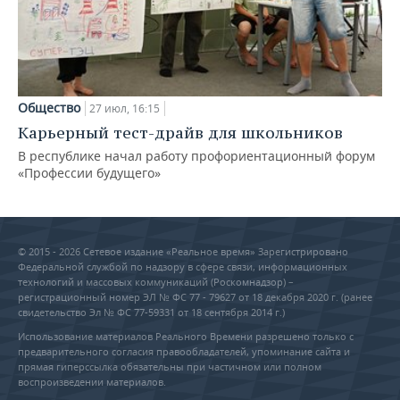
Общество
27 июл, 16:15
Карьерный тест-драйв для школьников
В республике начал работу профориентационный форум
«Профессии будущего»
© 2015 - 2026 Сетевое издание «Реальное время» Зарегистрировано
Федеральной службой по надзору в сфере связи, информационных
технологий и массовых коммуникаций (Роскомнадзор) –
регистрационный номер ЭЛ № ФС 77 - 79627 от 18 декабря 2020 г. (ранее
свидетельство Эл № ФС 77-59331 от 18 сентября 2014 г.)
Использование материалов Реального Времени разрешено только с
предварительного согласия правообладателей, упоминание сайта и
прямая гиперссылка обязательны при частичном или полном
воспроизведении материалов.