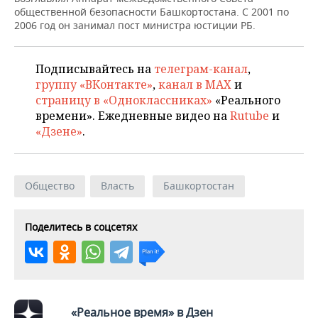
НЕФТЕХИМИЯ
общественной безопасности Башкортостана. С 2001 по
2006 год он занимал пост министра юстиции РБ.
РОЗНИЧНАЯ ТОРГОВЛЯ
НОВОСТИ ТЕХНОЛОГИЙ
МЕРОПРИЯТИЯ
НЕФТЬ
ТРАНСПОРТ
IT
НОВОСТИ МЕРОПРИЯТИЙ
СПОРТ
Подписывайтесь на
телеграм-канал
,
ОПК
группу «ВКонтакте»
,
канал в MAX
и
УСЛУГИ
МЕДИА
ВЫЕЗДНАЯ РЕДАКЦИЯ
НОВОСТИ СПОРТА
ОБЩЕСТВО
страницу в «Одноклассниках»
«Реального
ЭНЕРГЕТИКА
времени». Ежедневные видео на
Rutube
и
ТЕЛЕКОММУНИКАЦИИ
БИЗНЕС-БРАНЧИ
ФУТБОЛ
НОВОСТИ ОБЩЕСТВА
ФОТОГАЛЕРЕЯ
«Дзене»
.
ONLINE-КОНФЕРЕНЦИИ
ХОККЕЙ
ВЛАСТЬ
СЮЖЕТЫ
Общество
Власть
Башкортостан
ОТКРЫТАЯ ЛЕКЦИЯ
БАСКЕТБОЛ
ИНФРАСТРУКТУРА
СПРАВОЧНИК
ВОЛЕЙБОЛ
ИСТОРИЯ
СПИСОК ПЕРСОН
ПОЛНАЯ ВЕРСИЯ
Поделитесь в соцсетях
КИБЕРСПОРТ
КУЛЬТУРА
СПИСОК КОМПАНИЙ
ФИГУРНОЕ КАТАНИЕ
МЕДИЦИНА
«Реальное время» в Дзен