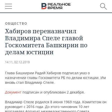
РЕГИОНЫ
ОБЩЕСТВО
Хабиров переназначил
БАШКОРТОСТАН
НОВОСТИ
Владимира Спеле главой
ТАТАРСТАН
АНАЛИТИКА
Госкомитета Башкирии по
делам юстиции
УДМУРТИЯ
НОВОСТИ АНАЛИТИКИ
ЭКОНОМИКА
14:11, 02.12.2019
ДЕКЛАРАЦИИ О ДОХОДАХ
НОВОСТИ ЭКОНОМИКИ
ПРОМЫШЛЕННОСТЬ
Глава Башкирии Радий Хабиров подписал указ о
КОРОЛИ ГОСЗАКАЗА ПФО
ФИНАНСЫ
НОВОСТИ
НЕДВИЖИМОСТЬ
назначении главы Госкомитета РБ по делам юстиции. Им
ПРОМЫШЛЕННОСТИ
вновь стал Владимир Спеле.
ВУЗЫ ТАТАРСТАНА
БАНКИ
НОВОСТИ НЕДВИЖИМОСТИ
АВТО
АГРОПРОМ
Документ
подписан и опубликован 2 декабря.
КОМУ ПРИНАДЛЕЖАТ
БЮДЖЕТ
НОВОСТИ АВТО
БИЗНЕС
Владимир Спеле родился 8 июня 1969 года. Комитетом он
ТОРГОВЫЕ ЦЕНТРЫ
МАШИНОСТРОЕНИЕ
ТАТАРСТАНА
руководит с 2016 года. До этого чиновник 10 лет
ИНВЕСТИЦИИ
НОВОСТИ БИЗНЕСА
ТЕХНОЛОГИИ
возглавлял Аппарат межведомственного Совета