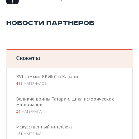
ВОДНЫЕ ВИДЫ СПОРТА
ОБРАЗОВАНИЕ
ХОККЕЙ С МЯЧОМ
ПРОИСШЕСТВИЯ
НОВОСТИ ПАРТНЕРОВ
Сюжеты
XVI саммит БРИКС в Казани
499
МАТЕРИАЛОВ
Великие воины Татарии. Цикл исторических
материалов
24
МАТЕРИАЛА
Искусственный интеллект
181
МАТЕРИАЛ