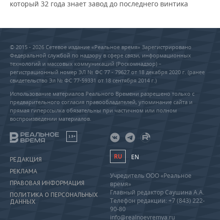
который 32 года знает завод до последнего винтика
© 2015 - 2026 Сетевое издание «Реальное время» Зарегистрировано
Федеральной службой по надзору в сфере связи, информационных
технологий и массовых коммуникаций (Роскомнадзор) –
регистрационный номер ЭЛ № ФС 77 - 79627 от 18 декабря 2020 г. (ранее
свидетельство Эл № ФС 77-59331 от 18 сентября 2014 г.)
Использование материалов Реального Времени разрешено только с
предварительного согласия правообладателей, упоминание сайта и
прямая гиперссылка обязательны при частичном или полном
воспроизведении материалов.
18+
RU
EN
РЕДАКЦИЯ
РЕКЛАМА
Учредитель ООО «Реальное
ПРАВОВАЯ ИНФОРМАЦИЯ
время»
Главный редактор Саушина А.А.
ПОЛИТИКА О ПЕРСОНАЛЬНЫХ
Телефон редакции: +7 (843) 222-
ДАННЫХ
90-80
info@realnoevremya.ru