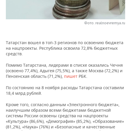
НЕФТЕХИМИЯ
РОЗНИЧНАЯ ТОРГОВЛЯ
НОВОСТИ ТЕХНОЛОГИЙ
МЕРОПРИЯТИЯ
НЕФТЬ
Фото: realnoevremya.ru
ТРАНСПОРТ
IT
НОВОСТИ МЕРОПРИЯТИЙ
СПОРТ
ОПК
УСЛУГИ
МЕДИА
ВЫЕЗДНАЯ РЕДАКЦИЯ
НОВОСТИ СПОРТА
ОБЩЕСТВО
ЭНЕРГЕТИКА
Татарстан вошел в топ-3 регионов по освоению бюджета
на нацпроекты. Республика освоила 72,8% бюджетных
ТЕЛЕКОММУНИКАЦИИ
БИЗНЕС-БРАНЧИ
ФУТБОЛ
НОВОСТИ ОБЩЕСТВА
ФОТОГАЛЕРЕЯ
средств.
ONLINE-КОНФЕРЕНЦИИ
ХОККЕЙ
ВЛАСТЬ
СЮЖЕТЫ
Помимо Татарстана, лидерами в списке оказались Чечня
(освоено 77,4%), Адыгея (75,5%), а также Москва (72,2%) и
Пензенская область (71,2%),
пишет
РБК.
ОТКРЫТАЯ ЛЕКЦИЯ
БАСКЕТБОЛ
ИНФРАСТРУКТУРА
СПРАВОЧНИК
По состоянию на 8 ноября расходы Татарстана составили
ВОЛЕЙБОЛ
ИСТОРИЯ
СПИСОК ПЕРСОН
ПОЛНАЯ ВЕРСИЯ
18,4 млрд рублей.
Кроме того, согласно данным «Электронного бюджета»,
КИБЕРСПОРТ
КУЛЬТУРА
СПИСОК КОМПАНИЙ
наилучшим образом всеми бюджетами бюджетной
системы России освоены средства на нацпроекты
ФИГУРНОЕ КАТАНИЕ
МЕДИЦИНА
«Культура» (86,6%), «Демография» (85,2%), «Образование»
(81,2%), «Наука» (76%) и «Безопасные и качественные