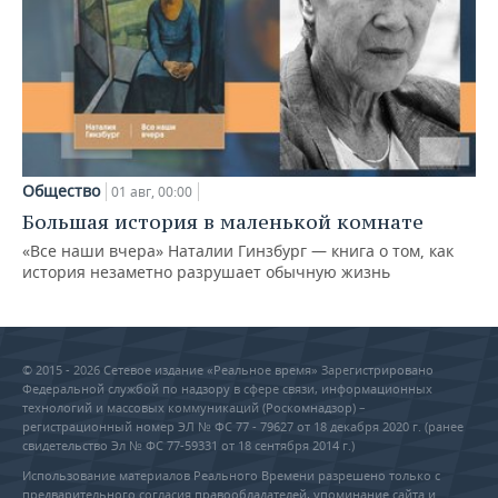
Общество
01 авг, 00:00
Большая история в маленькой комнате
«Все наши вчера» Наталии Гинзбург — книга о том, как
история незаметно разрушает обычную жизнь
© 2015 - 2026 Сетевое издание «Реальное время» Зарегистрировано
Федеральной службой по надзору в сфере связи, информационных
технологий и массовых коммуникаций (Роскомнадзор) –
регистрационный номер ЭЛ № ФС 77 - 79627 от 18 декабря 2020 г. (ранее
свидетельство Эл № ФС 77-59331 от 18 сентября 2014 г.)
Использование материалов Реального Времени разрешено только с
предварительного согласия правообладателей, упоминание сайта и