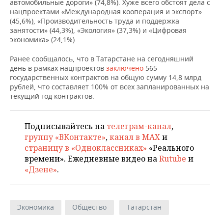
ВОДНЫЕ ВИДЫ СПОРТА
ОБРАЗОВАНИЕ
автомобильные дороги» (74,8%). Хуже всего обстоят дела с
нацпроектами «Международная кооперация и экспорт»
(45,6%), «Производительность труда и поддержка
ХОККЕЙ С МЯЧОМ
ПРОИСШЕСТВИЯ
занятости» (44,3%), «Экология» (37,3%) и «Цифровая
экономика» (24,1%).
Ранее сообщалось, что в Татарстане на сегодняшний
день в рамках нацпроектов
заключено
565
государственных контрактов на общую сумму 14,8 млрд
рублей, что составляет 100% от всех запланированных на
текущий год контрактов.
Подписывайтесь на
телеграм-канал
,
группу «ВКонтакте»
,
канал в MAX
и
страницу в «Одноклассниках»
«Реального
времени». Ежедневные видео на
Rutube
и
«Дзене»
.
Экономика
Общество
Татарстан