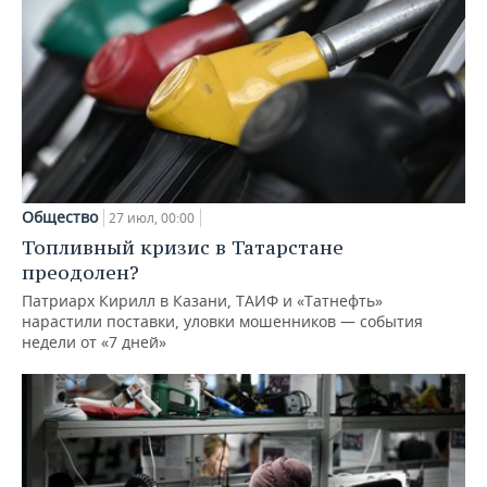
Общество
27 июл, 00:00
Топливный кризис в Татарстане
преодолен?
Патриарх Кирилл в Казани, ТАИФ и «Татнефть»
нарастили поставки, уловки мошенников — события
недели от «7 дней»