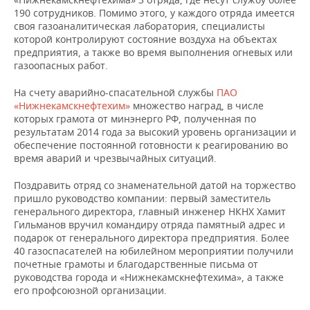
ВОДНЫЕ ВИДЫ СПОРТА
ОБРАЗОВАНИЕ
190 сотрудников. Помимо этого, у каждого отряда имеется
своя газоаналитическая лаборатория, специалисты
ХОККЕЙ С МЯЧОМ
ПРОИСШЕСТВИЯ
которой контролируют состояние воздуха на объектах
предприятия, а также во время выполнения огневых или
газоопасных работ.
На счету аварийно-спасательной службы
ПАО
«Нижнекамскнефтехим»
множество наград, в числе
которых грамота от минэнерго РФ, полученная по
результатам 2014 года за высокий уровень организации и
обеспечение постоянной готовности к реагированию во
время аварий и чрезвычайных ситуаций.
Поздравить отряд со знаменательной датой на торжество
пришло руководство компании: первый заместитель
генерального директора, главный инженер НКНХ Хамит
Гильманов вручил командиру отряда памятный адрес и
подарок от генерального директора предприятия. Более
40 газоспасателей на юбилейном мероприятии получили
почетные грамоты и благодарственные письма от
руководства города и «Нижнекамскнефтехима», а также
его профсоюзной организации.