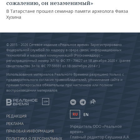
сожалению, он незаменимый»
В Татарстане прошел семинар памяти археолога Фаяза
Хузина
© 2015 - 2026 Сетевое издание «Реальное время» Зарегистрировано
Федеральной службой по надзору в сфере связи, информационных
технологий и массовых коммуникаций (Роскомнадзор) –
регистрационный номер ЭЛ № ФС 77 - 79627 от 18 декабря 2020 г. (ранее
свидетельство Эл № ФС 77-59331 от 18 сентября 2014 г.)
Использование материалов Реального Времени разрешено только с
предварительного согласия правообладателей, упоминание сайта и
прямая гиперссылка обязательны при частичном или полном
воспроизведении материалов.
18+
RU
EN
РЕДАКЦИЯ
РЕКЛАМА
Учредитель ООО «Реальное
ПРАВОВАЯ ИНФОРМАЦИЯ
время»
Главный редактор Саушина А.А.
ПОЛИТИКА О ПЕРСОНАЛЬНЫХ