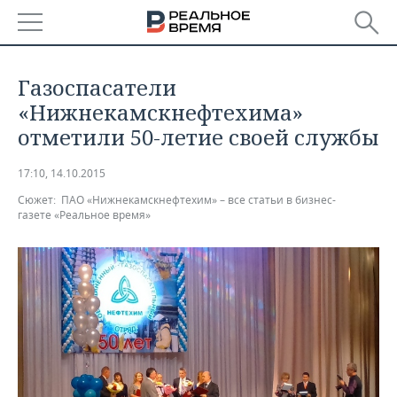
РЕГИОНЫ
Газоспасатели
БАШКОРТОСТАН
НОВОСТИ
«Нижнекамскнефтехима»
отметили 50-летие своей службы
ТАТАРСТАН
АНАЛИТИКА
17:10, 14.10.2015
УДМУРТИЯ
НОВОСТИ АНАЛИТИКИ
ЭКОНОМИКА
Сюжет:
ПАО «Нижнекамскнефтехим» – все статьи в бизнес-
газете «Реальное время»
ДЕКЛАРАЦИИ О ДОХОДАХ
НОВОСТИ ЭКОНОМИКИ
ПРОМЫШЛЕННОСТЬ
КОРОЛИ ГОСЗАКАЗА ПФО
ФИНАНСЫ
НОВОСТИ
НЕДВИЖИМОСТЬ
ПРОМЫШЛЕННОСТИ
ВУЗЫ ТАТАРСТАНА
БАНКИ
НОВОСТИ НЕДВИЖИМОСТИ
АВТО
АГРОПРОМ
КОМУ ПРИНАДЛЕЖАТ
БЮДЖЕТ
НОВОСТИ АВТО
БИЗНЕС
ТОРГОВЫЕ ЦЕНТРЫ
МАШИНОСТРОЕНИЕ
ТАТАРСТАНА
ИНВЕСТИЦИИ
НОВОСТИ БИЗНЕСА
ТЕХНОЛОГИИ