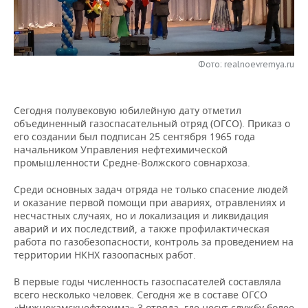
НЕФТЕХИМИЯ
РОЗНИЧНАЯ ТОРГОВЛЯ
НОВОСТИ ТЕХНОЛОГИЙ
МЕРОПРИЯТИЯ
НЕФТЬ
ТРАНСПОРТ
IT
НОВОСТИ МЕРОПРИЯТИЙ
СПОРТ
Фото: realnoevremya.ru
ОПК
УСЛУГИ
МЕДИА
ВЫЕЗДНАЯ РЕДАКЦИЯ
НОВОСТИ СПОРТА
ОБЩЕСТВО
ЭНЕРГЕТИКА
Сегодня полувековую юбилейную дату отметил
ТЕЛЕКОММУНИКАЦИИ
БИЗНЕС-БРАНЧИ
ФУТБОЛ
НОВОСТИ ОБЩЕСТВА
ФОТОГАЛЕРЕЯ
объединенный газоспасательный отряд (ОГСО). Приказ о
его создании был подписан 25 сентября 1965 года
начальником Управления нефтехимической
ONLINE-КОНФЕРЕНЦИИ
ХОККЕЙ
ВЛАСТЬ
СЮЖЕТЫ
промышленности Средне-Волжского совнархоза.
ОТКРЫТАЯ ЛЕКЦИЯ
БАСКЕТБОЛ
ИНФРАСТРУКТУРА
СПРАВОЧНИК
Среди основных задач отряда не только спасение людей
и оказание первой помощи при авариях, отравлениях и
ВОЛЕЙБОЛ
ИСТОРИЯ
СПИСОК ПЕРСОН
ПОЛНАЯ ВЕРСИЯ
несчастных случаях, но и локализация и ликвидация
аварий и их последствий, а также профилактическая
работа по газобезопасности, контроль за проведением на
КИБЕРСПОРТ
КУЛЬТУРА
СПИСОК КОМПАНИЙ
территории НКНХ газоопасных работ.
ФИГУРНОЕ КАТАНИЕ
МЕДИЦИНА
В первые годы численность газоспасателей составляла
всего несколько человек. Сегодня же в составе ОГСО
«Нижнекамскнефтехима» 3 отряда, где несут службу более