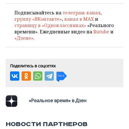
ВОДНЫЕ ВИДЫ СПОРТА
ОБРАЗОВАНИЕ
Подписывайтесь на
телеграм-канал
,
ХОККЕЙ С МЯЧОМ
ПРОИСШЕСТВИЯ
группу «ВКонтакте»
,
канал в MAX
и
страницу в «Одноклассниках»
«Реального
времени». Ежедневные видео на
Rutube
и
«Дзене»
.
Поделитесь в соцсетях
«Реальное время» в Дзен
НОВОСТИ ПАРТНЕРОВ