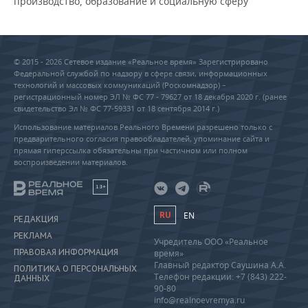
производство, образование и социальную сферу
© 2015 - 2026 Сетевое издание «Реальное время» Зарегистрировано
Федеральной службой по надзору в сфере связи, информационных
технологий и массовых коммуникаций (Роскомнадзор) –
регистрационный номер ЭЛ № ФС 77 - 79627 от 18 декабря 2020 г. (ранее
свидетельство Эл № ФС 77-59331 от 18 сентября 2014 г.)
Использование материалов Реального Времени разрешено только с
предварительного согласия правообладателей, упоминание сайта и
прямая гиперссылка обязательны при частичном или полном
воспроизведении материалов.
18+
RU
EN
РЕДАКЦИЯ
РЕКЛАМА
Учредитель ООО «Реальное
ПРАВОВАЯ ИНФОРМАЦИЯ
время»
Главный редактор Саушина А.А.
ПОЛИТИКА О ПЕРСОНАЛЬНЫХ
Телефон редакции: +7 (843) 222-
ДАННЫХ
90-80
info@realnoevremya.ru