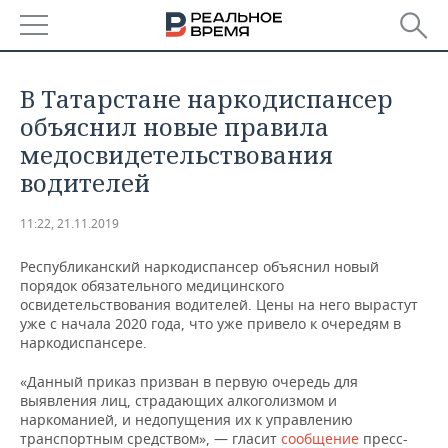
РЕГИОНЫ
В Татарстане наркодиспансер
БАШКОРТОСТАН
НОВОСТИ
объяснил новые правила
медосвидетельствования
ТАТАРСТАН
АНАЛИТИКА
водителей
УДМУРТИЯ
НОВОСТИ АНАЛИТИКИ
ЭКОНОМИКА
11:22, 21.11.2019
ДЕКЛАРАЦИИ О ДОХОДАХ
НОВОСТИ ЭКОНОМИКИ
ПРОМЫШЛЕННОСТЬ
Республиканский наркодиспансер объяснил новый
порядок обязательного медицинского
КОРОЛИ ГОСЗАКАЗА ПФО
ФИНАНСЫ
НОВОСТИ
НЕДВИЖИМОСТЬ
освидетельствования водителей. Цены на него вырастут
ПРОМЫШЛЕННОСТИ
уже с начала 2020 года, что уже привело к очередям в
наркодиспансере.
ВУЗЫ ТАТАРСТАНА
БАНКИ
НОВОСТИ НЕДВИЖИМОСТИ
АВТО
АГРОПРОМ
«Данный приказ призван в первую очередь для
КОМУ ПРИНАДЛЕЖАТ
БЮДЖЕТ
НОВОСТИ АВТО
БИЗНЕС
выявления лиц, страдающих алкоголизмом и
ТОРГОВЫЕ ЦЕНТРЫ
МАШИНОСТРОЕНИЕ
наркоманией, и недопущения их к управлению
ТАТАРСТАНА
транспортным средством», — гласит
ИНВЕСТИЦИИ
НОВОСТИ БИЗНЕСА
сообщение
пресс-
ТЕХНОЛОГИИ