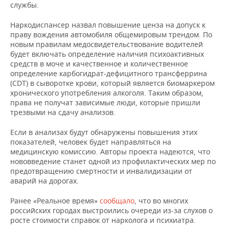
НЕФТЕХИМИЯ
службы.
РОЗНИЧНАЯ ТОРГОВЛЯ
НОВОСТИ ТЕХНОЛОГИЙ
МЕРОПРИЯТИЯ
Наркодиспансер назвал повышение ценза на допуск к
НЕФТЬ
праву вождения автомобиля общемировым трендом. По
ТРАНСПОРТ
IT
НОВОСТИ МЕРОПРИЯТИЙ
СПОРТ
новым правилам медосвидетельствование водителей
ОПК
будет включать определение наличия психоактивных
средств в моче и качественное и количественное
УСЛУГИ
МЕДИА
ВЫЕЗДНАЯ РЕДАКЦИЯ
НОВОСТИ СПОРТА
ОБЩЕСТВО
определение карбогидрат-дефицитного трансферрина
ЭНЕРГЕТИКА
(CDT) в сыворотке крови, который является биомаркером
ТЕЛЕКОММУНИКАЦИИ
БИЗНЕС-БРАНЧИ
ФУТБОЛ
НОВОСТИ ОБЩЕСТВА
ФОТОГАЛЕРЕЯ
хронического употребления алкоголя. Таким образом,
права не получат зависимые люди, которые пришли
трезвыми на сдачу анализов.
ONLINE-КОНФЕРЕНЦИИ
ХОККЕЙ
ВЛАСТЬ
СЮЖЕТЫ
Если в анализах будут обнаружены повышения этих
ОТКРЫТАЯ ЛЕКЦИЯ
БАСКЕТБОЛ
ИНФРАСТРУКТУРА
СПРАВОЧНИК
показателей, человек будет направляться на
медицинскую комиссию. Авторы проекта надеются, что
ВОЛЕЙБОЛ
ИСТОРИЯ
СПИСОК ПЕРСОН
ПОЛНАЯ ВЕРСИЯ
нововведение станет одной из профилактических мер по
предотвращению смертности и инвалидизации от
аварий на дорогах.
КИБЕРСПОРТ
КУЛЬТУРА
СПИСОК КОМПАНИЙ
Ранее «Реальное время»
сообщало
, что во многих
ФИГУРНОЕ КАТАНИЕ
МЕДИЦИНА
российских городах выстроились очереди из-за слухов о
росте стоимости справок от нарколога и психиатра.