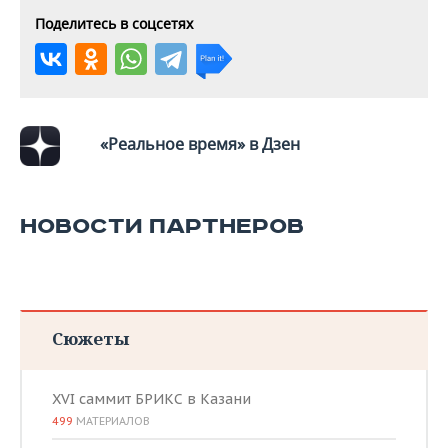
ВОДНЫЕ ВИДЫ СПОРТА
ОБРАЗОВАНИЕ
Поделитесь в соцсетях
ХОККЕЙ С МЯЧОМ
ПРОИСШЕСТВИЯ
«Реальное время» в Дзен
НОВОСТИ ПАРТНЕРОВ
Сюжеты
XVI саммит БРИКС в Казани
499
МАТЕРИАЛОВ