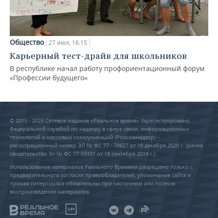
Общество
27 июл, 16:15
Карьерный тест-драйв для школьников
В республике начал работу профориентационный форум
«Профессии будущего»
© 2015 - 2026 Сетевое издание «Реальное время» Зарегистрировано
Федеральной службой по надзору в сфере связи, информационных
технологий и массовых коммуникаций (Роскомнадзор) –
регистрационный номер ЭЛ № ФС 77 - 79627 от 18 декабря 2020 г. (ранее
свидетельство Эл № ФС 77-59331 от 18 сентября 2014 г.)
Использование материалов Реального Времени разрешено только с
предварительного согласия правообладателей, упоминание сайта и
прямая гиперссылка обязательны при частичном или полном
воспроизведении материалов.
18+