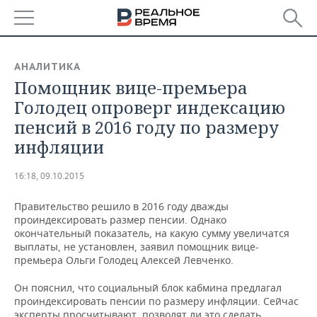
РЕГИОНЫ
АНАЛИТИКА
​Помощник вице-премьера
БАШКОРТОСТАН
НОВОСТИ
Голодец опроверг индексацию
ТАТАРСТАН
АНАЛИТИКА
пенсий в 2016 году по размеру
инфляции
УДМУРТИЯ
НОВОСТИ АНАЛИТИКИ
ЭКОНОМИКА
16:18, 09.10.2015
ДЕКЛАРАЦИИ О ДОХОДАХ
НОВОСТИ ЭКОНОМИКИ
ПРОМЫШЛЕННОСТЬ
Правительство решило в 2016 году дважды
КОРОЛИ ГОСЗАКАЗА ПФО
ФИНАНСЫ
НОВОСТИ
НЕДВИЖИМОСТЬ
проиндексировать размер пенсии. Однако
ПРОМЫШЛЕННОСТИ
окончательный показатель, на какую сумму увеличатся
ВУЗЫ ТАТАРСТАНА
БАНКИ
НОВОСТИ НЕДВИЖИМОСТИ
АВТО
выплаты, не установлен, заявил помощник вице-
АГРОПРОМ
премьера Ольги Голодец Алексей Левченко.
КОМУ ПРИНАДЛЕЖАТ
БЮДЖЕТ
НОВОСТИ АВТО
БИЗНЕС
Он пояснил, что социальный блок кабмина предлагал
ТОРГОВЫЕ ЦЕНТРЫ
МАШИНОСТРОЕНИЕ
ТАТАРСТАНА
проиндексировать пенсии по размеру инфляции. Сейчас
ИНВЕСТИЦИИ
НОВОСТИ БИЗНЕСА
ТЕХНОЛОГИИ
эксперты просчитывают, позволят ли это сделать