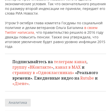
НЕФТЕХИМИЯ
экономические условия. Так что окончательного решения
по размеру второй индексации не приняли, передает его
РОЗНИЧНАЯ ТОРГОВЛЯ
НОВОСТИ ТЕХНОЛОГИЙ
МЕРОПРИЯТИЯ
НЕФТЬ
слова РИА Новости.
ТРАНСПОРТ
IT
НОВОСТИ МЕРОПРИЯТИЙ
СПОРТ
Утром 9 октября глава комитета Госдумы по социальной
ОПК
политике и делам ветеранов Ольга Баталина
в своем
УСЛУГИ
МЕДИА
ВЫЕЗДНАЯ РЕДАКЦИЯ
НОВОСТИ СПОРТА
ОБЩЕСТВО
Twitter написала,
что правительство решило в 2016 году
ЭНЕРГЕТИКА
дважды повысить пенсии. Также она утверждала, что
итоговое увеличение будет равно уровню инфляции 2015
ТЕЛЕКОММУНИКАЦИИ
БИЗНЕС-БРАНЧИ
ФУТБОЛ
НОВОСТИ ОБЩЕСТВА
ФОТОГАЛЕРЕЯ
года.
ONLINE-КОНФЕРЕНЦИИ
ХОККЕЙ
ВЛАСТЬ
СЮЖЕТЫ
Подписывайтесь на
телеграм-канал
,
ОТКРЫТАЯ ЛЕКЦИЯ
БАСКЕТБОЛ
ИНФРАСТРУКТУРА
СПРАВОЧНИК
группу «ВКонтакте»
,
канал в MAX
и
страницу в «Одноклассниках»
«Реального
ВОЛЕЙБОЛ
ИСТОРИЯ
СПИСОК ПЕРСОН
ПОЛНАЯ ВЕРСИЯ
времени». Ежедневные видео на
Rutube
и
«Дзене»
.
КИБЕРСПОРТ
КУЛЬТУРА
СПИСОК КОМПАНИЙ
ФИГУРНОЕ КАТАНИЕ
МЕДИЦИНА
Аналитика