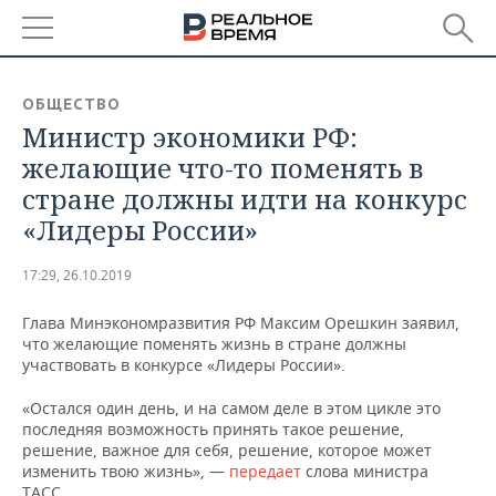
РЕГИОНЫ
ОБЩЕСТВО
Министр экономики РФ:
БАШКОРТОСТАН
НОВОСТИ
желающие что-то поменять в
ТАТАРСТАН
АНАЛИТИКА
стране должны идти на конкурс
«Лидеры России»
УДМУРТИЯ
НОВОСТИ АНАЛИТИКИ
ЭКОНОМИКА
17:29, 26.10.2019
ДЕКЛАРАЦИИ О ДОХОДАХ
НОВОСТИ ЭКОНОМИКИ
ПРОМЫШЛЕННОСТЬ
Глава Минэкономразвития РФ Максим Орешкин заявил,
КОРОЛИ ГОСЗАКАЗА ПФО
ФИНАНСЫ
НОВОСТИ
НЕДВИЖИМОСТЬ
что желающие поменять жизнь в стране должны
ПРОМЫШЛЕННОСТИ
участвовать в конкурсе «Лидеры России».
ВУЗЫ ТАТАРСТАНА
БАНКИ
НОВОСТИ НЕДВИЖИМОСТИ
АВТО
АГРОПРОМ
«Остался один день, и на самом деле в этом цикле это
последняя возможность принять такое решение,
КОМУ ПРИНАДЛЕЖАТ
БЮДЖЕТ
НОВОСТИ АВТО
БИЗНЕС
решение, важное для себя, решение, которое может
ТОРГОВЫЕ ЦЕНТРЫ
МАШИНОСТРОЕНИЕ
ТАТАРСТАНА
изменить твою жизнь», —
передает
слова министра
ИНВЕСТИЦИИ
НОВОСТИ БИЗНЕСА
ТЕХНОЛОГИИ
ТАСС.