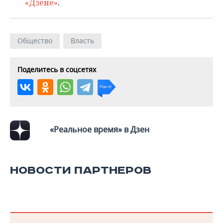
ВОДНЫЕ ВИДЫ СПОРТА
ОБРАЗОВАНИЕ
«Дзене»
.
ХОККЕЙ С МЯЧОМ
ПРОИСШЕСТВИЯ
Общество
Власть
Поделитесь в соцсетях
«Реальное время» в Дзен
НОВОСТИ ПАРТНЕРОВ