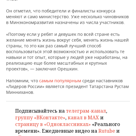
НЕФТЕХИМИЯ
Он отметил, что победители и финалисты конкурса
РОЗНИЧНАЯ ТОРГОВЛЯ
НОВОСТИ ТЕХНОЛОГИЙ
МЕРОПРИЯТИЯ
НЕФТЬ
меняют и само министерство. Уже несколько чиновников
в Минэкономразвития назначены из числа участников.
ТРАНСПОРТ
IT
НОВОСТИ МЕРОПРИЯТИЙ
СПОРТ
ОПК
«Поэтому если у ребят и девушек по всей стране есть
УСЛУГИ
МЕДИА
ВЫЕЗДНАЯ РЕДАКЦИЯ
НОВОСТИ СПОРТА
ОБЩЕСТВО
желание менять жизнь вокруг себя, менять жизнь нашей
ЭНЕРГЕТИКА
страны, то это как раз самый лучший способ
воспользоваться этой возможностью и использовать те
ТЕЛЕКОММУНИКАЦИИ
БИЗНЕС-БРАНЧИ
ФУТБОЛ
НОВОСТИ ОБЩЕСТВА
ФОТОГАЛЕРЕЯ
навыки и тот опыт, которые у людей уже наработаны, на
реализацию еще более масштабных и крупных
ONLINE-КОНФЕРЕНЦИИ
ХОККЕЙ
ВЛАСТЬ
СЮЖЕТЫ
проектов», — заключил Орешкин.
Напомним, что
самым популярным
среди наставников
ОТКРЫТАЯ ЛЕКЦИЯ
БАСКЕТБОЛ
ИНФРАСТРУКТУРА
СПРАВОЧНИК
«Лидеров России» является президент Татарстана Рустам
Минниханов.
ВОЛЕЙБОЛ
ИСТОРИЯ
СПИСОК ПЕРСОН
ПОЛНАЯ ВЕРСИЯ
КИБЕРСПОРТ
КУЛЬТУРА
СПИСОК КОМПАНИЙ
Подписывайтесь на
телеграм-канал
,
группу «ВКонтакте»
,
канал в MAX
и
ФИГУРНОЕ КАТАНИЕ
МЕДИЦИНА
страницу в «Одноклассниках»
«Реального
времени». Ежедневные видео на
Rutube
и