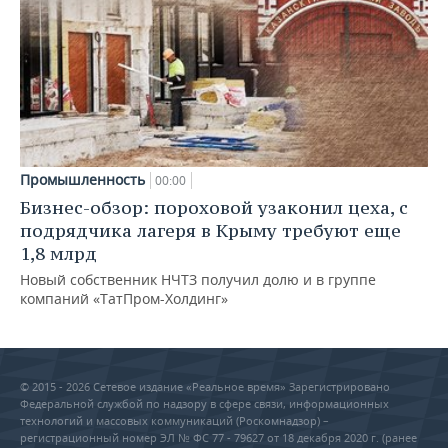
Промышленность
00:00
Бизнес-обзор: пороховой узаконил цеха, с
подрядчика лагеря в Крыму требуют еще
1,8 млрд
Новый собственник НЧТЗ получил долю и в группе
компаний «ТатПром-Холдинг»
© 2015 - 2026 Сетевое издание «Реальное время» Зарегистрировано
Федеральной службой по надзору в сфере связи, информационных
технологий и массовых коммуникаций (Роскомнадзор) –
регистрационный номер ЭЛ № ФС 77 - 79627 от 18 декабря 2020 г. (ранее